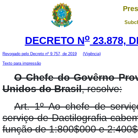
Pres
Subch
o
DECRETO N
23.878, 
Revogado pelo Decreto nº 9.757, de 2019
(Vigência)
Texto para impressão
O Chefe do Govêrno Prov
Unidos do Brasil
, resolve:
Art. 1º Ao chefe de serv
serviço de Dactilografia cabem
função de 1:800$000 e 2:400$