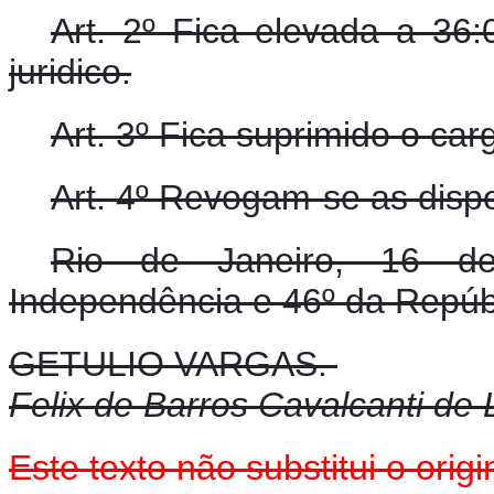
Art. 2º Fica elevada a 36:
juridico.
Art. 3º Fica suprimido o car
Art. 4º Revogam-se as dispo
Rio de Janeiro, 16 d
Independência e 46º da Repúb
GETULIO VARGAS.
Felix de Barros Cavalcanti de
Este texto não substitui o orig