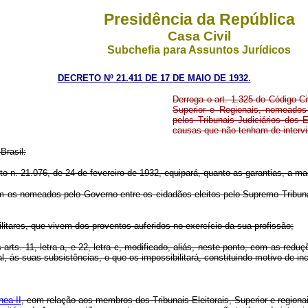
Presidência da República
Casa Civil
Subchefia para Assuntos Jurídicos
DECRETO Nº 21.411 DE 17 DE MAIO DE 1932.
Derroga o art. 1.325 do Código Ci
Superior e Regionais, nomeados 
pelos Tribunais Judiciários dos 
causas que não tenham de intervir
Brasil:
 n. 21.076, de 24 de fevereiro de 1932, equipará, quanto as garantias, a magis
 os nomeados pelo Governo entre os cidadãos eleitos pelo Supremo Tribunal F
itares, que vivem dos proventos auferidos no exercício da sua profissão;
rts. 11, letra a, e 22, letra c, modificado, aliás, neste ponto, com as redu
al, ás suas subsistências, o que os impossibilitará, constituindo motivo de i
nea II
, com relação aos membros dos Tribunais Eleitorais, Superior e region