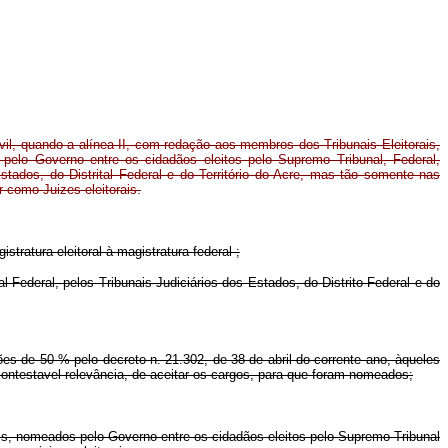
vil, quando a alínea II, com redação aos membros dos Tribunais Eleitorais,
pelo Governo entre os cidadãos eleitos pelo Supremo Tribunal, Federal,
Estados, do Distrital Federal e do Território do Acre, mas tão somente nas
 como Juizes eleitorais.
tratura eleitoral à magistratura federal ;
ederal, pelos Tribunais Judiciários dos Estados, do Distrito Federal e do
ções de 50 % pelo decreto n. 21.302, de 38 de abril do corrente ano, àqueles
ncontestavel relevância, de aceitar os cargos, para que foram nomeados;
ais, nomeados pelo Governo entre os cidadãos eleitos pelo Supremo Tribunal