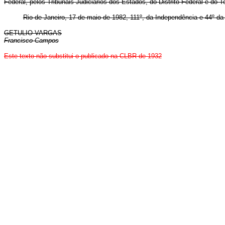
Federal, pelos Tribunais Judiciários dos Estados, do Distrito Federal e do 
Rio de Janeiro, 17 de maio de 1982, 111º, da Independência e 44º da
GETULIO VARGAS
Francisco Campos
Este texto não substitui o publicado na CLBR de 1932