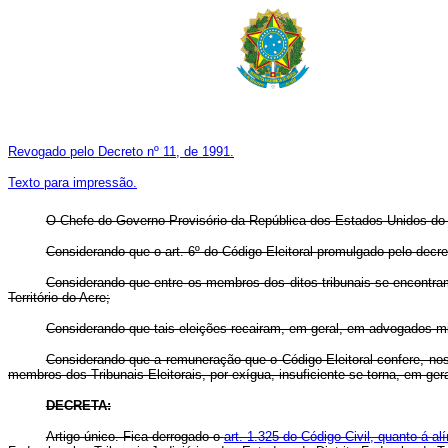
Revogado pelo Decreto nº 11, de 1991.
Texto para impressão.
O Chefe do Governo Provisório da República dos Estados Unidos do 
Considerando que o art. 6º do Código Eleitoral promulgado pelo decreto
Considerando que entre os membros dos ditos tribunais se encontram
Território do Acre;
Considerando que tais eleições recairam, em geral, em advogados mil
Considerando que a remuneração que o Código Eleitoral confere, nos a
membros dos Tribunais Eleitorais, por exígua, insuficiente se torna, em ger
DECRETA:
Artigo único. Fica derrogado o
art. 1.325 do Código Civil, quanto á alí