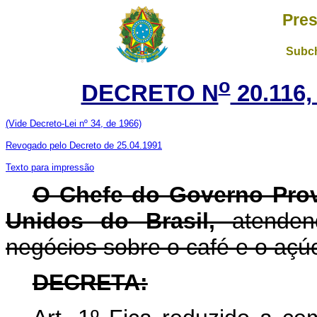
Pres
Subch
o
DECRETO N
20.116,
(Vide Decreto-Lei nº 34, de 1966)
Revogado pelo Decreto de 25.04.1991
Texto para impressão
O Chefe do Governo Prov
Unidos do Brasil,
atendend
negócios sobre o café e o açúc
DECRETA
: