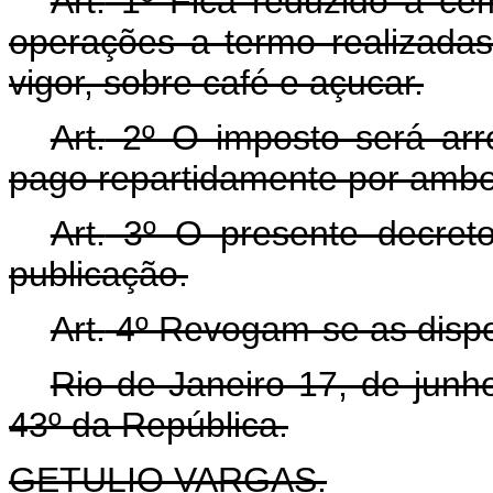
Art.
1º Fica reduzido a cem
operações a termo realizada
vigor, sobre café e açucar.
Art.
2º O imposto será arr
pago repartidamente por ambo
Art.
3º O presente decreto
publicação.
Art.
4º Revogam-se as dispo
Rio de Janeiro 17, de junh
43º da República.
GETULIO VARGAS.