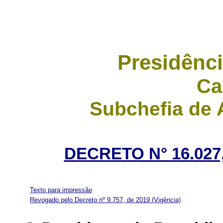
Presidênci
Ca
Subchefia de 
DECRETO N° 16.027,
Texto para impressão
Revogado pelo Decreto nº 9.757, de 2019
(Vigência)