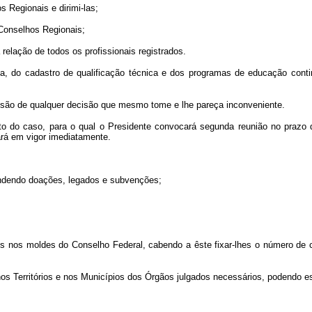
 Regionais e dirimi-las;
 Conselhos Regionais;
a relação de todos os profissionais registrados.
ia, do cadastro de qualificação técnica e dos programas de educação conti
nsão de qualquer decisão que mesmo tome e lhe pareça inconveniente.
to do caso, para o qual o Presidente convocará segunda reunião no prazo 
ará em vigor imediatamente.
endendo doações, legados e subvenções;
os nos moldes do Conselho Federal, cabendo a êste fixar-lhes o número de
os Territórios e nos Municípios dos Órgãos julgados necessários, podendo e