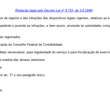
rtigo 17.
(Redação dada pelo Decreto Lei nº 9.710, de 3.9.1946)
de registro e das infrações dos dispositivos legais vigentes, relativos ao exe
, impedindo e punindo as infrações, e bem assim, enviando às autoridades co
ais registrados;
vação do Conselho Federal de Contabilidade;
as necessárias, para regularidade do serviço e para fiscalização do exercíci
à matéria das alíneas anteriores
e:
no art. 17 e seu parágrafo único;
os.