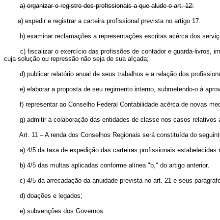
a) organizar o registro dos profissionais a que alude o art. 12:
a) expedir e registrar a carteira profissional prevista no a
b) examinar reclamações a representações escritas acêrca dos serviços 
c) fiscalizar o exercício das profissões de contador e guarda-livros
cuja solução ou repressão não seja de sua aIçada;
d) publicar relatório anual de seus trabalhos e a relação dos profission
e) elaborar a proposta de seu regimento interno, submetendo-o à apro
f) representar ao Conselho Federal Contabilidade acêrca de novas medid
g) admitir a colaboração das entidades de classe nos casos relativos 
Art. 11 – A renda dos Conselhos Regionais será constituída do seguint
a) 4/5 da taxa de expedição das carteiras profissionais estabelecidas 
b) 4/5 das multas aplicadas conforme alínea "b," do artigo anterior,
c) 4/5 da arrecadação da anuidade prevista no art. 21 e seus parágraf
d) doações e legados;
e) subvenções dos Governos.