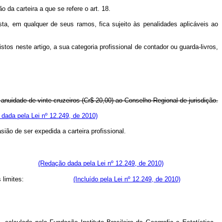
o da carteira a que se refere o art. 18.
sta, em qualquer de seus ramos, fica sujeito às penalidades aplicáveis ao
stos neste artigo, a sua categoria profissional de contador ou guarda-livros,
anuidade de vinte cruzeiros (Cr$ 20,00) ao Conselho Regional de jurisdição.
dada pela Lei nº 12.249, de 2010)
ião de ser expedida a carteira profissional.
ção vigente.
(Redação dada pela Lei nº 12.249, de 2010)
limites:
(Incluído pela Lei nº 12.249, de 2010)