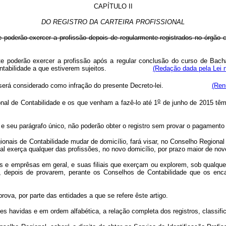
CAPÍTULO II
DO REGISTRO DA CARTEIRA PROFISSIONAL
nte poderão exercer a profissão depois de regularmente registrados no órg
nte poderão exercer a profissão após a regular conclusão do curso de Bach
al de Contabilidade a que estiverem sujeitos.
(Redação dada pela Lei n
 será considerado como infração do presente Decreto-lei.
(Ren
o
al de Contabilidade e os que venham a fazê-lo até 1
de junho de 2015 têm 
or, e seu parágrafo único, não poderão obter o registro sem provar o pagamen
onais de Contabilidade mudar de domicílio, fará visar, no Conselho Regional a
al exerça qualquer das profissões, no novo domicílio, por prazo maior de nov
s e emprêsas em geral, e suas filiais que exerçam ou explorem, sob qualque
, depois de provarem, perante os Conselhos de Contabilidade que os encar
rova, por parte das entidades a que se refere êste artigo.
 havidas e em ordem alfabética, a relação completa dos registros, classificad