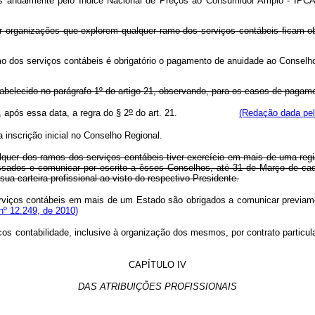
os anualmente pelo Índice Nacional de Preços ao Consumidor Amplo - IPCA, c
er organizações que explorem qualquer ramo dos serviços contábeis ficam o
m ramo dos serviços contábeis é obrigatório o pagamento de anuidade 
abelecido no parágrafo 1º do artigo 21, observando, para os casos de pagame
o
 após essa data, a regra do § 2
do art. 21.
(Redação dada pel
 inscrição inicial no Conselho Regional.
quer dos ramos dos serviços contábeis tiver exercício em mais de uma regiã
sados e comunicar por escrito a êsses Conselhos, até 31 de Março de cada 
a carteira profissional ao visto do respectivo Presidente.
erviços contábeis em mais de um Estado são obrigados a comunicar previame
nº 12.249, de 2010)
os contabilidade, inclusive à organização dos mesmos, por contrato particula
CAPÍTULO IV
DAS ATRIBUIÇÕES PROFISSIONAIS