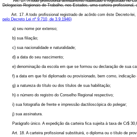
Art. 17. A todo profissional devidamente habilitado e registrado no 
Delegacias Regionais do Trabalho, nos Estados, uma carteira profissional, a
Art. 17. A todo profissional registrado de acôrdo com êste Decre
pelo Decreto Lei nº 9.710, de 3.9.1946)
a) seu nome por extenso;
b) sua filiação;
c) sua nacionalidade e naturalidade;
d) a data do seu nascimento;
e) denominação da escola em que se formou ou declaração de sua cat
f) a data em que foi diplomado ou provisionado, bem como, indicaçã
g) a natureza do título ou dos títulos de sua habilitação;
h) o número do registro do Conselho Regional respectivo;
i) sua fotografia de frente e impressão dactiloscópica do polegar;
j) sua assinatura.
Parágrafo único. A expedição da carteira fica sujeita à taxa de Cr$ 30,00
Art. 18. A carteira profissional substituirá, o diploma ou o título de pro