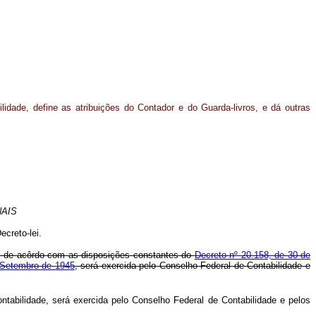
lidade, define as atribuições do Contador e do Guarda-livros, e dá outras
AIS
creto-lei.
ros, de acôrdo com as disposições constantes do
Decreto nº 20.158, de 30 de
e Setembro de 1945
, será exercida pelo Conselho Federal de Contabilidade e
ntabilidade, será exercida pelo Conselho Federal de Contabilidade e pelos