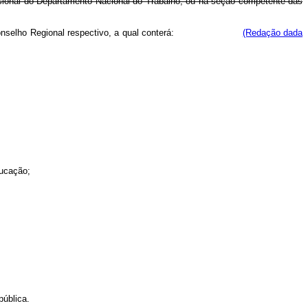
ofissional do Departamento Nacional do Trabalho, ou na seção competente das
 visada no Conselho Regional respectivo, a qual conterá:
(Redação dada
ducação;
pública.