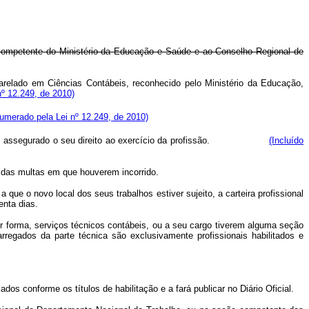
ão competente do Ministério da Educação e Saúde e ao Conselho Regional de
arelado em Ciências Contábeis, reconhecido pelo Ministério da Educação,
º 12.249, de 2010)
umerado pela Lei nº 12.249, de 2010)
assegurado o seu direito ao exercício da profissão.
(Incluído
to das multas em que houverem incorrido.
 que o novo local dos seus trabalhos estiver sujeito, a carteira profissional
enta dias.
r forma, serviços técnicos contábeis, ou a seu cargo tiverem alguma seção
regados da parte técnica são exclusivamente profissionais habilitados e
os conforme os títulos de habilitação e a fará publicar no Diário Oficial.