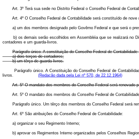
Art. 3º Terá sua sede no Distrito Federal o Conselho Federal de Conta
Art. 4º O Conselho Federal de Contabilidade será constituído de nove 
a) um dos membros designado pelo Govêrno Federal e que será o pre
b) os demais serão escolhidos em Assembléia que se realizará no Di
contadores e um guarda-livros.
Parágrafo único. A constituição do Conselho Federal de Contabilidade
a) dois terços de cortadores;
b) um têrço de guarda-livros.
Parágrafo único.
A Constituição do Conselho Federal de Contabilida
livros.
(Redação dada pela Lei nº 570, de 22.12.1964)
Art. 5º O mandato dos membros do Conselho Federal será renovado par
Art. 5º O mandato dos membros do Conselho Federal de Contabil
Parágrafo único. Um têrço dos membros do Conselho Federal será reno
Art. 6º São atribuições do Conselho Federal de Contabilidade:
a) organizar o seu Regimento Interno;
b) aprovar os Regimentos Interno organizados pelos Conselhos Region