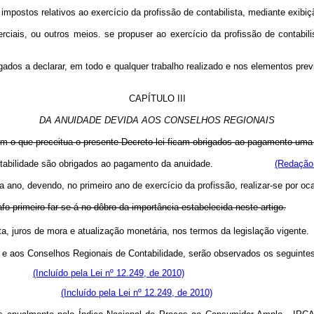
impostos relativos ao exercício da profissão de contabilista, mediante exibiçã
ciais, ou outros meios. se propuser ao exercício da profissão de contabili
igados a declarar, em todo e qualquer trabalho realizado e nos elementos previ
CAPÍTULO III
DA ANUIDADE DEVIDA AOS CONSELHOS REGIONAIS
om o que preceitua o presente Decreto-lei ficam obrigados ao pagamento uma 
s de Contabilidade são obrigados ao pagamento da anuidade.
(Redação 
no, devendo, no primeiro ano de exercício da profissão, realizar-se por ocas
o primeiro far-se-á no dôbro da importância estabelecida neste artigo.
multa, juros de mora e atualização monetária, nos termos da legisla
e aos Conselhos Regionais de Contabilidade, serão observados os seguintes 
ísicas;
(Incluído pela Lei nº 12.249, de 2010)
(Incluído pela Lei nº 12.249, de 2010)