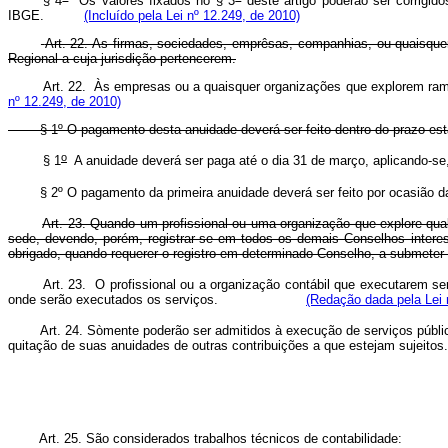
§ 4
Os valores fixados no § 3
deste artigo poderão ser corrigid
IBGE.
(Incluído pela Lei nº 12.249, de 2010)
Art. 22. As firmas, sociedades, emprêsas, companhias, ou quaisqu
Regional a cuja jurisdição pertencerem.
Art. 22. Às empresas ou a quaisquer organizações que explore
nº 12.249, de 2010)
§ 1º O pagamento desta anuidade deverá ser feito dentro do prazo est
o
§ 1
A anuidade deverá ser paga até o dia 31 de março, aplicando-se,
§ 2º O pagamento da primeira anuidade deverá ser feito por ocasião da
Art. 23. Quando um profissional ou uma organização que explore qual
sede, devendo, porém, registrar-se em todos os demais Conselhos interes
obrigado, quando requerer o registro em determinado Conselho, a submeter su
Art. 23. O profissional ou a organização contábil que executarem s
onde serão executados os serviços.
(Redação dada pela Lei 
Art. 24. Sòmente poderão ser admitidos à execução de serviços públic
quitação de suas anuidades de outras contribuições a que estejam sujeitos.
Art. 25. São considerados trabalhos técnicos de contabilidade: