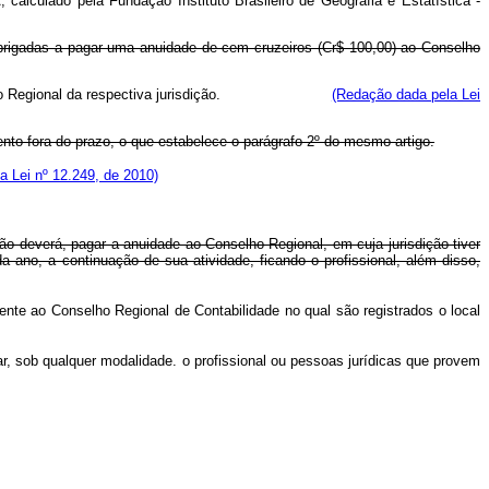
alculado pela Fundação Instituto Brasileiro de Geografia e Estatística -
brigadas a pagar uma anuidade de cem cruzeiros (Cr$ 100,00) ao Conselho
ao Conselho Regional da respectiva jurisdição.
(Redação dada pela Lei
nto fora do prazo, o que estabelece o parágrafo 2º do mesmo artigo.
a Lei nº 12.249, de 2010)
o deverá, pagar a anuidade ao Conselho Regional, em cuja jurisdição tiver
ano, a continuação de sua atividade, ficando o profissional, além disso,
nte ao Conselho Regional de Contabilidade no qual são registrados o local
r, sob qualquer modalidade. o profissional ou pessoas jurídicas que provem