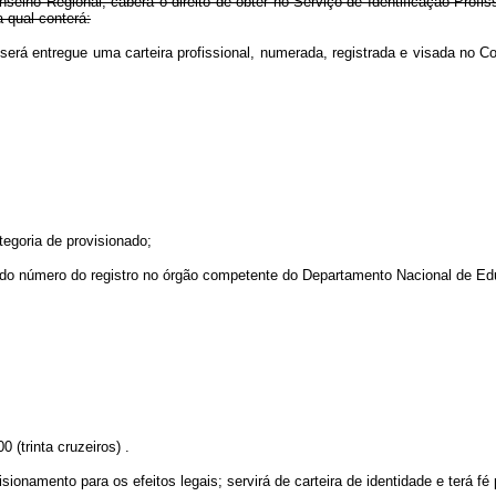
Conselho Regional, caberá o direito de obter no Serviço de Identificação Pr
 qual conterá:
to-lei, será entregue uma carteira profissional, numerada, registrada e
egoria de provisionado;
o do número do registro no órgão competente do Departamento Nacional de E
 (trinta cruzeiros) .
visionamento para os efeitos legais; servirá de carteira de identidade e terá fé 