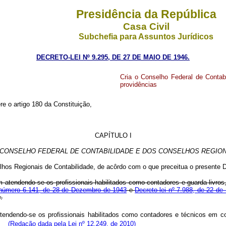
Presidência da República
Casa Civil
Subchefia para Assuntos Jurídicos
DECRETO-LEI Nº 9.295, DE 27 DE MAIO DE 1946.
Cria o Conselho Federal de Contabi
providências
re o artigo 180 da Constituição,
CAPÍTULO I
CONSELHO FEDERAL DE CONTABILIDADE E DOS CONSELHOS REGION
lhos Regionais de Contabilidade, de acôrdo com o que preceitua o presente De
ssim atendendo-se os profissionais habilitados como contadores e guarda-liv
 número 6.141, de 28 de Dezembro de 1943
e
Decreto-lei nº 7.988, de 22 d
.
tendendo-se os profissionais habilitados como contadores e técnicos em co
.
(Redação dada pela Lei nº 12.249, de 2010)