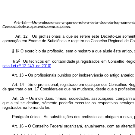
Art. 12. – Os profissionais a que se refere êste Decreto-lei, sòme
Contabilidade a que estiverem sujeitos.
Art. 12. Os profissionais a que se refere este Decreto-Lei some
aprovação em Exame de Suficiência e registro no Conselho Region
o
§ 1
O exercício da profissão, sem o registro a que alude êste artigo,
o
§ 2
Os técnicos em contabilidade já registrados em Conselho Region
pela Lei nº 12.249, de 2010)
Art. 13 – Os profissionais punidos por inobservância do artigo anteri
Art. 14 – Se o profissional, registrado em qualquer dos Conselhos Regi
de que trata o art. 17 Considera-se que há mudança, desde que o profission
Art. 15 – Os indivíduos, firmas, sociedades, associações, companhia
que a tal se destine, sòmente poderão executar os respectivos serviços
registrados na forma da lei.
Parágrafo único – As substituições dos profissionais obrigam a nova, p
Art. 16 – O Conselho Federal organizará, anualmente, com as alterações