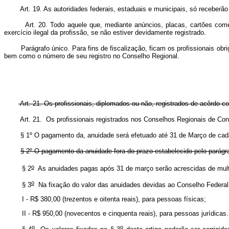
Art. 19. As autoridades federais, estaduais e municipais, só receberão 
Art. 20. Todo aquele que, mediante anúncios, placas, cartões comer
exercício ilegal da profissão, se não estiver devidamente registrado.
Parágrafo único. Para fins de fiscalização, ficam os profissionais obr
bem como o número de seu registro no Conselho Regional.
Art. 21. Os profissionais, diplomados ou não, registrados de acôrdo c
Art. 21. Os profissionais registrados nos Conselhos Regionai
§ 1º O pagamento da, anuidade será efetuado até 31 de Março de cada a
§ 2º O pagamento da anuidade fora do prazo estabelecido pelo parágraf
o
§ 2
As anuidades pagas após 31 de março serão acrescidas de 
o
§ 3
Na fixação do valor das anuidades devidas ao Conselho Federal 
I - R$ 380,00 (trezentos e oitenta reais), para pessoas f
II - R$ 950,00 (novecentos e cinquenta reais), para pessoas jurídicas.
o
o