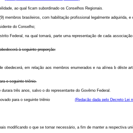
bilidade, ao qual ficam subordinado os Conselhos Regionais.
(9) membros brasileiros, com habilitação profissional legalmente adquirida, 
sidente do Conselho;
strito Federal, na qual tomará, parte uma representação de cada associação
 obedecerá à seguinte proporção:
de obedecerá, em relação aos membros enumerados e na alínea b dêste arti
a o seguinte triênio.
idade durara três anos, salvo o do representante do Govêrno Federal
vado para o seguinte triênio
(Redação dada pelo Decreto Lei n
ais modificando o que se tornar necessário, a fim de manter a respectiva un