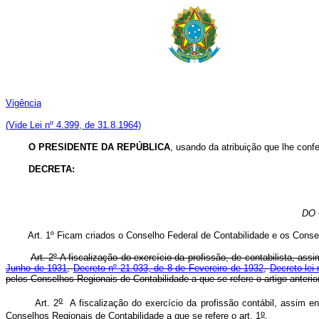
Vigência
(Vide Lei nº 4.399, de 31.8.1964)
O PRESIDENTE DA REPÚBLICA
, usando da atribuição que lhe confe
DECRETA:
DO 
Art. 1º Ficam criados o Conselho Federal de Contabilidade e os Conse
Art. 2º A fiscalização do exercício da profissão, de contabilista, a
Junho de 1931
,
Decreto nº 21.033, de 8 de Fevereiro de 1932
,
Decreto-lei
pelos Conselhos Regionais de Contabilidade a que se refere o artigo anterior
o
Art. 2
A fiscalização do exercício da profissão contábil, assim en
o
Conselhos Regionais de Contabilidade a que se refere o art. 1