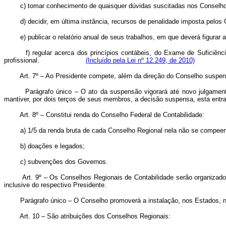
c) tomar conhecimento de quaisquer dúvidas suscitadas nos Conselhos
d) decidir, em última instância, recursos de penalidade imposta pelos
e) publicar o relatório anual de seus trabalhos, em que deverá figurar 
f) regular acerca dos princípios contábeis, do Exame de Suficiênc
profissional.
(Incluído pela Lei nº 12.249, de 2010)
Art. 7º – Ao Presidente compete, além da direção do Conselho suspe
Parágrafo único – O ato da suspensão vigorará até novo julgamen
mantiver, por dois terços de seus membros, a decisão suspensa, esta entr
Art. 8º – Constitui renda do Conselho Federal de Contabilidade:
a) 1/5 da renda bruta de cada Conselho Regional nela não se compe
b) doações e legados;
c) subvenções dos Governos.
Art. 9º – Os Conselhos Regionais de Contabilidade serão organizad
inclusive do respectivo Presidente.
Parágrafo único – O Conselho promoverá a instalação, nos Estados, n
Art. 10 – São atribuições dos Conselhos Regionais: