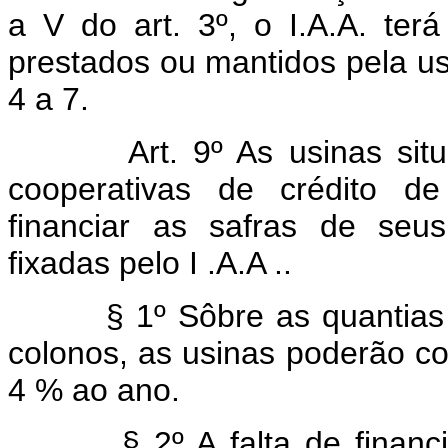
a V do art. 3º, o I.A.A. ter
prestados ou mantidos pela us
4 a 7.
Art. 9º As usinas sit
cooperativas de crédito de
financiar as safras de seu
fixadas pelo I .A.A ..
§ 1º Sôbre as quantias ef
colonos, as usinas poderão cob
4 % ao ano.
§ 2º A falta de financiame