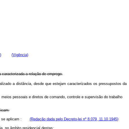
)
(Vigência)
a caracterizada a relação de emprego.
alizado a distância, desde que estejam caracterizados os pressupostos da
 meios pessoais e diretos de comando, controle e supervisão do trabalho
licam:
 se aplicam :
(Redação dada pelo Decreto-lei nº 8.079, 11.10.1945)
, no âmbito residencial destas;