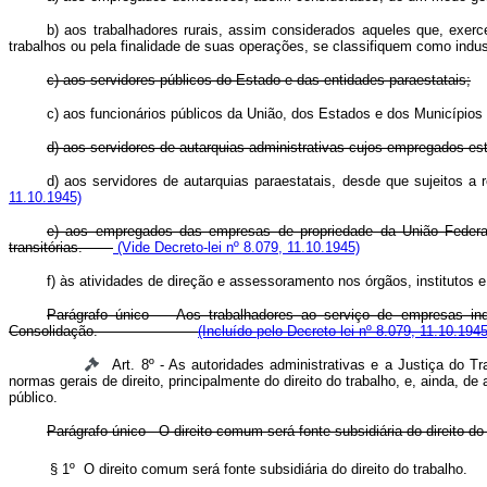
b) aos trabalhadores rurais, assim considerados aqueles que, exer
trabalhos ou pela finalidade de suas operações, se classifiquem como indus
c) aos servidores públicos do Estado e das entidades paraestatais;
c) aos funcionários públicos da União, dos Estados e dos Municípi
d) aos servidores de autarquias administrativas cujos empregados este
d) aos servidores de autarquias paraestatais, desde que sujeitos 
11.10.1945)
e) aos empregados das empresas de propriedade da União Federal,
transitórias.
(Vide Decreto-lei nº 8.079, 11.10.1945)
f) às atividades de direção e assessoramento nos órgãos, instituto
Parágrafo único - Aos trabalhadores ao serviço de empresas indu
Consolidação.
(Incluído pelo Decreto-lei nº 8.079, 11.10.1945
Art. 8º - As autoridades administrativas e a Justiça do Tr
normas gerais de direito, principalmente do direito do trabalho, e, ainda,
público.
Parágrafo único - O direito comum será fonte subsidiária do direito d
§ 1º O direito comum será fonte subsidiária do direito do t