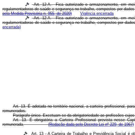
Art. 12-A. Fica autorizado o armazenamento, em meio e
regulamentadoras de saúde e segurança no trabalho, compostos por dados
pela Medida Provisória n. 955, de 2020)
Vigência encerrada
Art. 12-A. Fica autorizado o armazenamento, em meio e
regulamentadoras de saúde e segurança no trabalho, compostos por dado
encerrada)
Art. 13. É adotada no território nacional, a carteira profissional,
remunerados.
Parágrafo único. Excetuam-se da obrigatoriedade as profissões cujo
Art. 13. É obrigatória a Carteira Profissional prevista nesse Ca
remunerada.
(Redação dada pelo Decreto-Lei nº 229, de 1967)
Art. 13 - A Carteira de Trabalho e Previdência Social é o