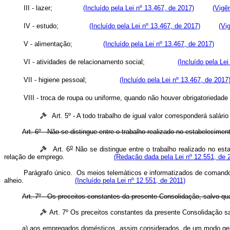
III - lazer;
(Incluído pela Lei nº 13.467, de 2017)
(Vigê
IV - estudo;
(Incluído pela Lei nº 13.467, de 2017)
(Vi
V - alimentação;
(Incluído pela Lei nº 13.467, de 2017)
VI - atividades de relacionamento social;
(Incluído pela Le
VII - higiene pessoal;
(Incluído pela Lei nº 13.467, de 2017
VIII - troca de roupa ou uniforme, quando não houver obrigatori
Art. 5º - A todo trabalho de igual valor corresponderá salári
Art. 6º - Não se distingue entre o trabalho realizado no estabelecim
o
Art. 6
Não se distingue entre o trabalho realizado no es
relação de emprego.
(Redação dada pela Lei nº 12.551, de 
Parágrafo único. Os meios telemáticos e informatizados de comando, 
alheio.
(Incluído pela Lei nº 12.551, de 2011)
Art. 7º - Os preceitos constantes da presente Consolidação, salvo q
Art. 7º Os preceitos constantes da presente Consolidação 
a) aos empregados domésticos, assim considerados, de um modo geral