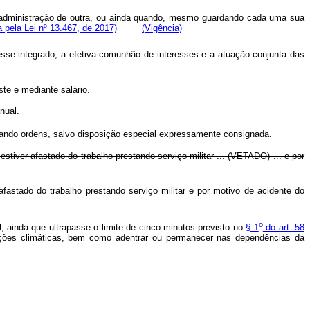
u administração de outra, ou ainda quando, mesmo guardando cada uma sua
 pela Lei nº 13.467, de 2017)
(Vigência)
sse integrado, a efetiva comunhão de interesses e a atuação conjunta das
te e mediante salário.
nual.
tando ordens, salvo disposição especial expressamente consignada.
tiver afastado do trabalho prestando serviço militar ... (VETADO) ... e por
astado do trabalho prestando serviço militar e por motivo de acidente do
o
 ainda que ultrapasse o limite de cinco minutos previsto no
§ 1
do art. 58
ições climáticas, bem como adentrar ou permanecer nas dependências da