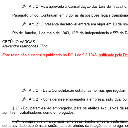
Art. 1º Fica aprovada a Consolidação das Leis do Trabalho,
Parágrafo único. Continuam em vigor as disposições legais transitór
Art. 2º O presente decreto-lei entrará em vigor em 10 de n
Rio de Janeiro, 1 de maio de 1943, 122º da Independência e 55º da R
GETÚLIO VARGAS
Alexandre Marcondes Filho
Este texto não substitui o publicado no DOU de 9.8.1943,
retificado pelo D
Art. 1º - Esta Consolidação estatui as normas que regulam as
Art. 2º - Considera-se empregador a empresa, individual ou 
§ 1º - Equiparam-se ao empregador, para os efeitos exclusivos da rel
admitirem trabalhadores como empregados.
§ 2º - Sempre que uma ou mais empresas, tendo, embora, cada uma dela
outra atividade econômica, serão, para os efeitos da relação de emprego, 