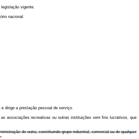
 legislação vigente.
ório nacional.
 e dirige a prestação pessoal de serviço.
 as associações recreativas ou outras instituições sem fins lucrativos, que
nistração de outra, constituindo grupo industrial, comercial ou de qualquer
.