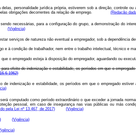
as, personalidade jurídica própria, estiverem sob a direção, controle o
ente pelas obrigações decorrentes da relação de emprego.
(Redação dada
sendo necessárias, para a configuração do grupo, a demonstração do intere
(Vigência)
estar serviços de natureza não eventual a empregador, sob a dependência des
o e à condição de trabalhador, nem entre o trabalho intelectual, técnico e ma
 em que o empregado esteja à disposição do empregador, aguardando ou execu
ara efeito de indenização e estabilidade, os períodos em que o empregado es
 16.6.1962)
 de indenização e estabilidade, os períodos em que o empregado estiver af
cia)
erá computado como período extraordinário o que exceder a jornada normal,
roteção pessoal, em caso de insegurança nas vias públicas ou más cond
ído pela Lei nº 13.467, de 2017)
(Vigência)
)
(Vigência)
Vigência)