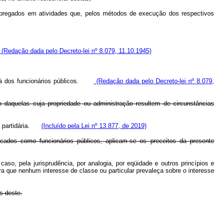
empregados em atividades que, pelos métodos de execução dos respectivos
(Redação dada pelo Decreto-lei nº 8.079, 11.10.1945)
oga à dos funcionários públicos.
(Redação dada pelo Decreto-lei nº 8.079,
daquelas cuja propriedade ou administração resultem de circunstâncias
ção partidária.
(Incluído pela Lei nº 13.877, de 2019)
cados como funcionários públicos, aplicam-se os preceitos da presente
caso, pela jurisprudência, por analogia, por eqüidade e outros princípios e
ra que nenhum interesse de classe ou particular prevaleça sobre o interesse
s deste.