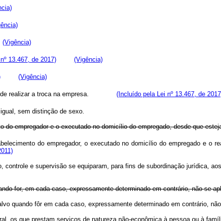
ncia)
gência)
(Vigência)
i nº 13.467, de 2017)
(Vigência)
)
(Vigência)
edade de realizar a troca na empresa.
(Incluído pela Lei nº 13.467, de 2017
o igual, sem distinção de sexo.
ento do empregador e o executado no domicílio do empregado, desde que estej
tabelecimento do empregador, o executado no domicílio do empregado e o re
2011)
controle e supervisão se equiparam, para fins de subordinação jurídica, aos
uando for, em cada caso, expressamente determinado em contrário, não se ap
salvo quando fôr em cada caso, expressamente determinado em contrário, não
, os que prestam serviços de natureza não-econômica à pessoa ou à família