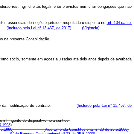
erão restringir direitos legalmente previstos nem criar obrigações que não
os essenciais do negócio jurídico, respeitado o disposto no
art. 104 da Lei
iva.
(Incluído pela Lei nº 13.467, de 2017)
(Vigência)
idos na presente Consolidação.
ou como sócio, somente em ações ajuizadas até dois anos depois de averbada
 decorrente da modificação do contrato.
(Incluído pela Lei nº 13.467, de
 infringente de dispositivo nela contido.
6.1998)
.6.1998)
(Vide Emenda Constitucional nº 28 de 25.5.2000)
(Vide Emenda Constitucional nº 28 de 25.5.2000)