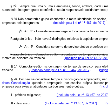
o
§ 2
Sempre que uma ou mais empresas, tendo, embora, cada uma del
autonomia, integrem grupo econômico, serão responsáveis solidariam
o
§ 3
Não caracteriza grupo econômico a mera identidade de sócios, 
empresas dele integrantes.
(Incluído pela Lei nº 13.467, de 2017)
Art. 3º - Considera-se empregado toda pessoa física que pr
Parágrafo único - Não haverá distinções relativas à espécie de empreg
Art. 4º - Considera-se como de serviço efetivo o período
Parágrafo único - Computar-se-ão, na contagem de tempo de serviço, p
motivo de acidente do trabalho.
(Incluído pela Lei nº 4.072, de
§ 1º Computar-se-ão, na contagem de tempo de serviço, para efeito
trabalho.
(Redação dada pela Lei nº 13.467, de 2017)
(Vigên
o
§ 2
Por não se considerar tempo à disposição do empregador, não s
desta Consolidação,
quando o empregado, por escolha própria, buscar p
empresa para exercer atividades particulares, entre outras:
(Inclu
I - práticas religiosas;
(Incluído pela Lei nº 13.467, de 2017
II - descanso;
(Incluído pela Lei nº 13.467, de 2017)
(