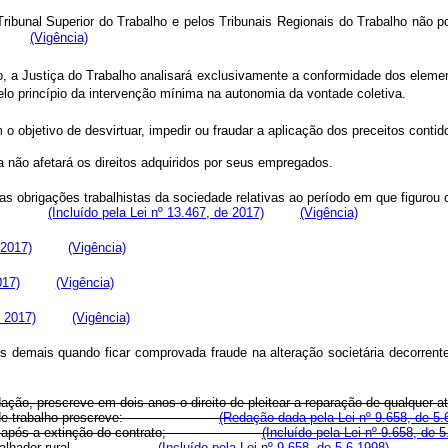
ibunal Superior do Trabalho e pelos Tribunais Regionais do Trabalho não pod
(Vigência)
 a Justiça do Trabalho analisará exclusivamente a conformidade dos element
o pelo princípio da intervenção mínima na autonomia da vontade colet
m o objetivo de desvirtuar, impedir ou fraudar a aplicação dos preceitos cont
sa não afetará os direitos adquiridos por seus empregados.
elas obrigações trabalhistas da sociedade relativas ao período em que figur
rência:
(Incluído pela Lei nº 13.467, de 2017)
(Vigência)
 2017)
(Vigência)
017)
(Vigência)
e 2017)
(Vigência)
com os demais quando ficar comprovada fraude na alteração societária
ção, prescreve em dois anos o direito de pleitear a reparação de qualquer ato
de trabalho prescreve:
(Redação dada pela Lei nº 9.658, de 5.
 dois anos após a extinção do contrato;
(Incluído pela Lei nº 9.658, de 5
ara o trabalhador rural.
(Incluído pela Lei nº 9.658, de 5.6.1998)