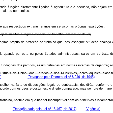
cendo funções diretamente ligadas à agricultura e à pecuária, não sejam 
triais ou comerciais;
os e aos respectivos extranumerários em serviço nas próprias repartições;
jam sujeitos a regime especial de trabalho, em virtude de lei;
a regime próprio de proteção ao trabalho que lhes assegure situação anál
 quando por esta ou pelos Estados administradas, salvo em se tratando 
s e fundações dos partidos, assim definidas em normas internas de organiza
striais da União, dos Estados e dos Municípios, salvo aqueles classifi
)
(Revogado pelo Decreto-lei nº 8.249, de 1945)
abalho, na falta de disposições legais ou contratuais, decidirão, conforme o 
 de acordo com os usos e costumes, o direito comparado, mas sempre de manei
o trabalho, naquilo em que não for incompatível com os princípios fundamentai
rabalho.
(Redação dada pela Lei nº 13.467, de 2017)
(Vigência)