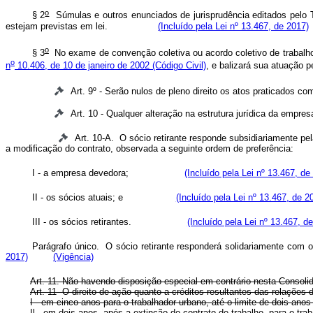
o
§ 2
Súmulas e outros enunciados de jurisprudência editados pelo Tr
estejam previstas em lei.
(Incluído pela Lei nº 13.467, de 2017)
o
§ 3
No exame de convenção coletiva ou acordo coletivo de trabalho,
o
n
10.406, de 10 de janeiro de 2002 (Código Civil)
, e balizará sua atuaçã
Art. 9º - Serão nulos de pleno direito os atos praticados co
Art. 10 - Qualquer alteração na estrutura jurídica da empre
Art. 10-A. O sócio retirante responde subsidiariamente p
a modificação do contrato, observada a seguinte ordem de prefe
I - a empresa devedora;
(Incluído pela Lei nº 13.467, de
II - os sócios atuais; e
(Incluído pela Lei nº 13.467, de 2
III - os sócios retirantes.
(Incluído pela Lei nº 13.467, d
Parágrafo único. O sócio retirante responderá solidariamente 
2017)
(Vigência)
Art. 11. Não havendo disposição especial em contrário nesta Consolida
Art. 11 -O direito de ação quanto a créditos resultantes das relações 
I - em cinco anos para o trabalhador urbano, até o limite de
Il - em dois anos, após a extinção do contrato de trabalho, p