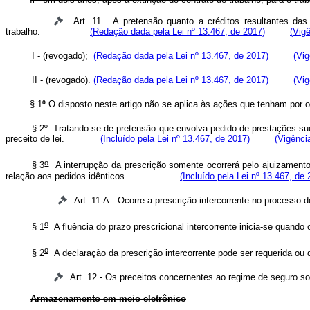
Art. 11. A pretensão quanto a créditos resultantes das
trabalho.
(Redação dada pela Lei nº 13.467, de 2017)
(Vigê
I - (revogado);
(Redação dada pela Lei nº 13.467, de 2017)
(Vig
II - (revogado).
(Redação dada pela Lei nº 13.467, de 2017)
(Vig
§ 1
º
O disposto neste artigo não se aplica às ações que tenham
§ 2º Tratando-se de pretensão que envolva pedido de prestações suc
preceito de lei.
(Incluído pela Lei nº 13.467, de 2017)
(Vigênci
o
§ 3
A interrupção da prescrição somente ocorrerá pelo ajuizamento
relação aos pedidos idênticos.
(Incluído pela Lei nº 13.467, de 
Art. 11-A. Ocorre a prescrição intercorrente no pr
o
§ 1
A fluência do prazo prescricional intercorrente inicia-se
o
§ 2
A declaração da prescrição intercorrente pode ser requeri
Art. 12 - Os preceitos concernentes ao regime de seguro soc
Armazenamento em meio eletrônico