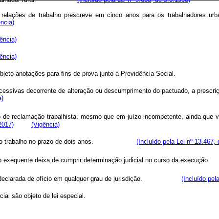
 relações de trabalho prescreve em cinco anos para os trabalhadores urb
ncia)
ência)
ência)
 por objeto anotações para fins de prova junto à Previdência Social
essivas decorrente de alteração ou descumprimento do pactuado, a prescriçã
a)
 de reclamação trabalhista, mesmo que em juízo incompetente, ainda que v
2017)
(Vigência)
ocesso do trabalho no prazo de dois anos.
(Incluído pela Lei nº 13.467,
 quando o exequente deixa de cumprir determinação judicial no curso d
da ou declarada de ofício em qualquer grau de jurisdição.
(Incluído pel
ial são objeto de lei especial.