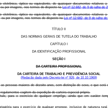
letrônico, óptico ou equivalente, de quaisquer documentos relativos a d
 ou por imagens, nos termos do disposto na
Lei nº 12.682, de 9 de julho de 
letrônico, óptico ou equivalente, de quaisquer documentos relativos a d
s ou por imagens, nos termos do disposto na
Lei nº 12.682, de 9 de julho de
TÍTULO II
DAS NORMAS GERAIS DE TUTELA DO TRABALHO
CAPÍTULO I
DA IDENTIFICAÇÃO PROFISSIONAL
SEÇÃO I
DA CARTEIRA PROFISSIONAL
DA CARTEIRA DE TRABALHO E PREVIDÊNCIA SOCIAL
(Redação dada pelo Decreto-lei nº 926, de 10.10.1969)
 para as pessoas maiores de dezoito anos, sem distinção de sexo, e que será
s regulamentos
cogitem da expedição de carteira especial própria.
pítulo, para o exercício de qualquer emprêgo, ainda que em caráter tempo
brigatória para o exercício de qualquer emprego, inclusive de natureza rural