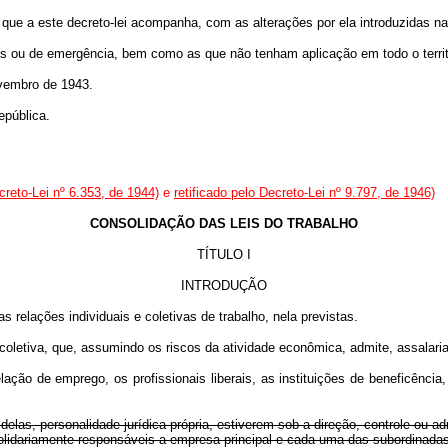
 que a este decreto-lei acompanha, com as alterações por ela introduzidas na
ias ou de emergência, bem como as que não tenham aplicação em todo o territ
ovembro de 1943.
epública.
ecreto-Lei nº 6.353, de 1944)
e
retificado pelo Decreto-Lei nº 9.797, de 1946)
CONSOLIDAÇÃO DAS LEIS DO TRABALHO
TÍTULO I
INTRODUÇÃO
 relações individuais e coletivas de trabalho, nela previstas.
coletiva, que, assumindo os riscos da atividade econômica, admite, assalaria
ação de emprego, os profissionais liberais, as instituições de beneficência,
s, personalidade jurídica própria, estiverem sob a direção, controle ou admi
solidariamente responsáveis a empresa principal e cada uma das subordinadas