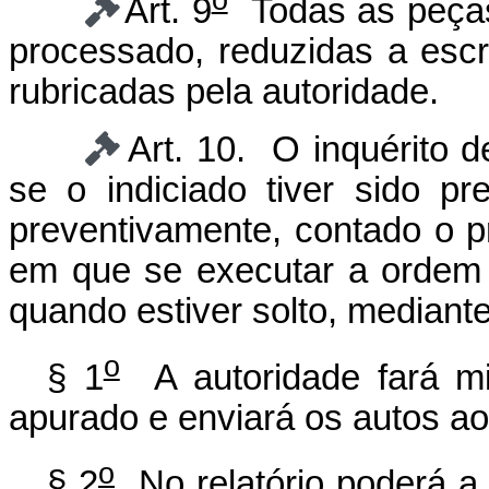
Art. 9
Todas as peças 
processado, reduzidas a escri
rubricadas pela autoridade.
Art. 10. O inquérito d
se o indiciado tiver sido pr
preventivamente, contado o pr
em que se executar a ordem 
quando estiver solto, mediante
o
§ 1
A autoridade fará min
apurado e enviará os autos ao
o
§ 2
No relatório poderá a 