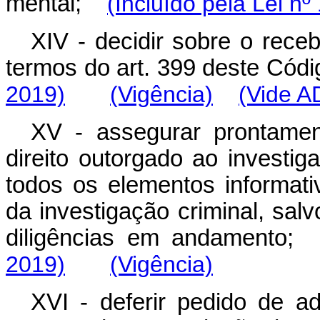
mental;
(Incluído pela Lei nº
XIV - decidir sobre o rece
termos do art. 399 deste Có
2019)
(Vigência)
(Vide A
XV - assegurar prontamen
direito outorgado ao investi
todos os elementos informat
da investigação criminal, sal
diligências em andament
2019)
(Vigência)
XVI - deferir pedido de a