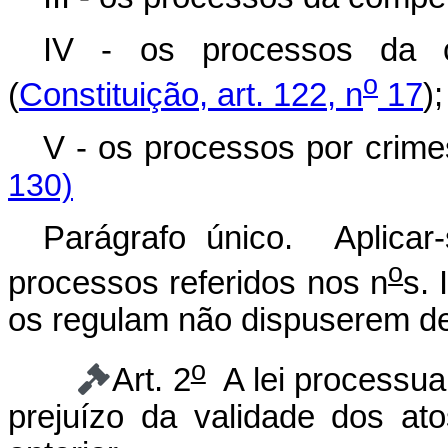
IV - os processos da co
o
(
Constituição, art. 122, n
17
);
V - os processos por c
130)
Parágrafo único. Aplicar-
o
processos referidos nos n
s. 
os regulam não dispuserem d
o
Art. 2
A lei processual
prejuízo da validade dos ato