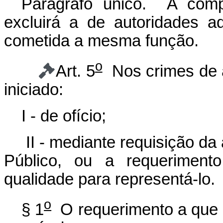
Parágrafo único. A compe
excluirá a de autoridades ad
cometida a mesma função.
o
Art. 5
Nos crimes de aç
iniciado:
I - de ofício;
II - mediante requisição da 
Público, ou a requeriment
qualidade para representá-lo.
o
§ 1
O requerimento a que s