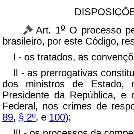
DISPOSIÇÕ
o
Art. 1
O processo pen
brasileiro, por este Código, r
I - os tratados, as convençõ
II - as prerrogativas consti
dos ministros de Estado,
Presidente da República, e 
Federal, nos crimes de respo
89
,
§ 2º
, e
100
);
III - os processos da compet