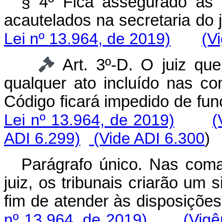
§ 4º Fica assegurado às
acautelados na secretaria do
Lei nº 13.964, de 2019)
(V
Art. 3º-D. O juiz que
qualquer ato incluído nas co
Código ficará impedido de f
Lei nº 13.964, de 2019)
(
ADI 6.299)
(Vide ADI 6.300
Parágrafo único. Nas com
juiz, os tribunais criarão um 
fim de atender às disposiçõ
nº 13.964, de 2019)
(Vigê