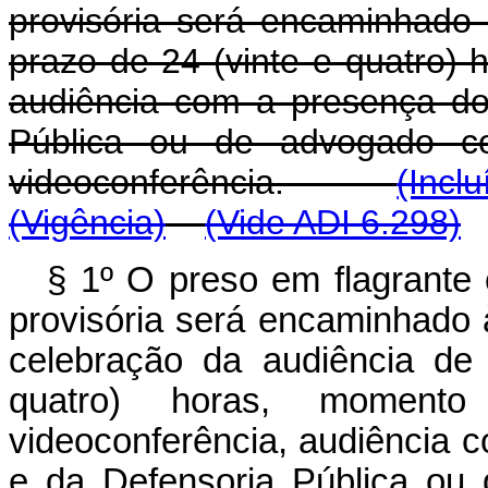
provisória será encaminhado 
prazo de 24 (vinte e quatro)
audiência com a presença do 
Pública ou de advogado co
videoconferência.
(Incl
(Vigência)
(Vide ADI 6.298)
§ 1º O preso em flagrante
provisória será encaminhado 
celebração da audiência de
quatro) horas, moment
videoconferência, audiência c
e da Defensoria Pública ou 