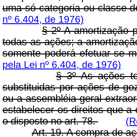
uma só categoria ou classe 
nº 6.404, de 1976)
§ 2º A amortização p
todas as ações; a amortizaçã
somente poderá efetuar-se m
pela Lei nº 6.404, de 1976)
§ 3º As ações to
substituidas por ações de go
ou a assembléia geral extraor
estabelecer os direitos que a
o disposto no art. 78.
(R
Art. 19. A compra de aç