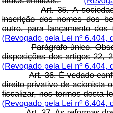
títulos emitidos.
(Revoga
Art. 35. A socieda
inscrição dos nomes dos bene
outro, para lançamento dos 
(Revogado pela Lei nº 6.404, 
Parágrafo único. Obse
disposições dos artigos 22, 
(Revogado pela Lei nº 6.404, 
Art. 36. É vedado conf
direito privativo de acionist
fiscalizar, nos termos desta l
(Revogado pela Lei nº 6.404, 
Art. 37. As reformas do