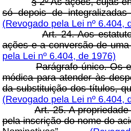
§ 2º As ações, cujas e
só depois de integralizada
(Revogado pela Lei nº 6.404, 
Art. 24. Aos estatu
ações e a conversão de uma
pela Lei nº 6.404, de 1976)
Parágrafo único. Os e
módica para atender às desp
da substituição dos títulos, 
(Revogado pela Lei nº 6.404, 
Art. 25. A propriedad
pela inscrição do nome do aci