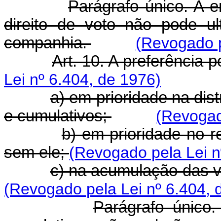
Parágrafo único. A 
direito de voto não pode u
companhia.
(Revogado p
Art. 10. A preferência p
Lei nº 6.404, de 1976)
a) em prioridade na dis
e cumulativos;
(Revogad
b) em prioridade no 
sem ele;
(Revogado pela Lei n
c) na acumulação das 
(Revogado pela Lei nº 6.404, 
Parágrafo único.