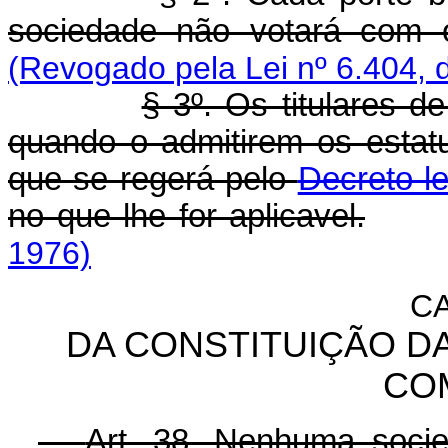
sociedade não votará com o
(Revogado pela Lei nº 6.404, 
§ 3º. Os titulares de
quando o admitirem os estat
que se regerá pelo
Decreto-l
no que lhe for aplicavel.
1976)
CA
DA CONSTITUIÇÃO D
CO
Art. 38. Nenhuma socie