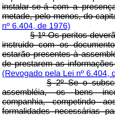
instalar-se-á com a presenç
metade, pelo menos, do capita
nº 6.404, de 1976)
§ 1º Os peritos dever
instruido com os documento
estarão presentes à assemblé
de prestarem as informações 
(Revogado pela Lei nº 6.404, 
§ 2º Se o subscr
assembléia, os bens inco
companhia, competindo aos
formalidades necessárias pa