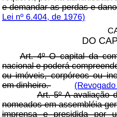
e demandar as perdas e danos
Lei nº 6.404, de 1976)
CA
DO CAP
Art. 4º O capital da co
nacional e poderá compreende
ou imóveis, corpóreos ou inc
em dinheiro.
(Revogado 
Art. 5º A avaliação d
nomeados em assembléia gera
imprensa e presidida por 