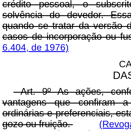
crédito pessoal, o subscri
solvência do devedor. Essa
quando se tratar da versão 
casos de incorporação ou fu
6.404, de 1976)
CA
DA
Art. 9º As ações, conf
vantagens que confiram a
ordinárias e preferenciais, e
gozo ou fruição.
(Revoga