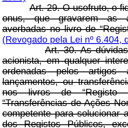
Art. 29. O usofruto, o 
onus, que gravarem as a
averbadas no livro de “Regi
(Revogado pela Lei nº 6.404, 
Art. 30. As dúvida
acionista, em qualquer inte
ordenadas pelos artigos 
lançamentos, ou transferên
nos livros de “Registo
“Transferências de Ações Nomi
competente para solucionar a
dos Registos Públicos, exc