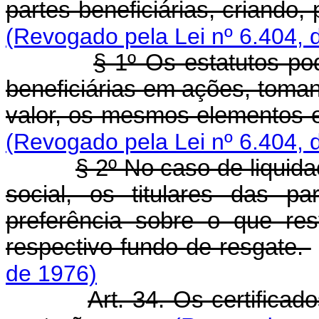
partes beneficiárias, criando,
(Revogado pela Lei nº 6.404, 
§ 1º Os estatutos p
beneficiárias em ações, toman
valor, os mesmos elementos e
(Revogado pela Lei nº 6.404, 
§ 2º No caso de liquid
social, os titulares das par
preferência sobre o que res
respectivo fundo de resgate.
de 1976)
Art. 34. Os certificad