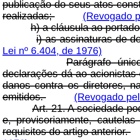
publicação do seus atos consti
realizadas;
(Revogado pe
h) a cláusula ao portado
i) as assinaturas de do
Lei nº 6.404, de 1976)
Parágrafo úni
declarações dá ao acionistas 
danos contra os diretores, n
emitidos.
(Revogado pela
Art. 21. A sociedade pod
e, provisoriamente, cautelas
requisitos do artigo anterior.