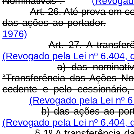
Nominativas”.
(Revogado
Art. 26. Até prova em c
das ações ao portador.
1976)
Art. 27. A transfe
(Revogado pela Lei nº 6.404, 
a) das nominativ
“Transferência das Ações No
cedente e pelo cessionário,
(Revogado pela Lei nº 6
b) das ações ao port
(Revogado pela Lei nº 6.404, 
§ 1º A transferência d