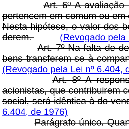
Art. 6º A avaliaçã
pertencem em comum ou em co
Nesta hipótese, o valor dos b
derem.
(Revogado pela L
Art. 7º Na falta de d
bens transferem-se à companh
(Revogado pela Lei nº 6.404, 
Art. 8º A respons
acionistas, que contribuirem 
social, será idêntica à do ve
6.404, de 1976)
Parágrafo único. Quan