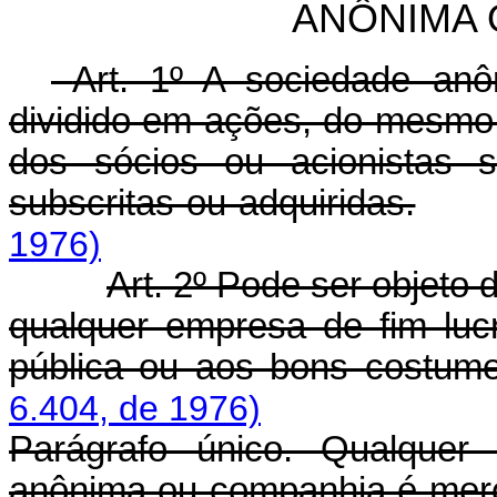
ANÔNIMA 
Art. 1º A sociedade anô
dividido em ações, do mesmo 
dos sócios ou acionistas s
subscritas ou adquiridas.
1976)
Art. 2º Pode ser objet
qualquer empresa de fim lucr
pública ou aos bons costum
6.404, de 1976)
Parágrafo único. Qualquer
anônima ou companhia é merca