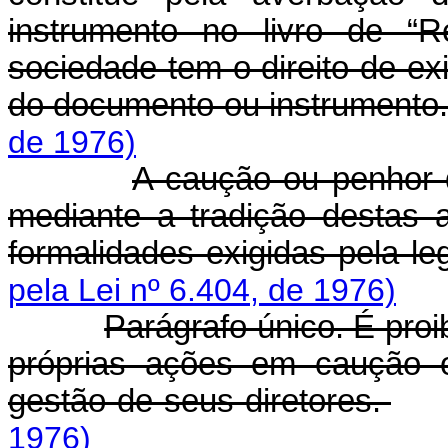
instrumento no livro de “R
sociedade tem o direito de ex
do documento ou instrumento
de 1976)
A caução ou penhor 
mediante a tradição destas
formalidades exigidas pela l
pela Lei nº 6.404, de 1976)
Parágrafo único. É pro
próprias ações em caução o
gestão de seus diretores.
1976)