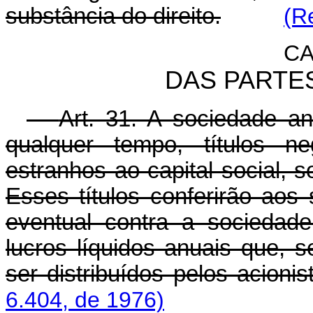
substância do direito.
(R
CA
DAS PARTES
Art. 31. A sociedade a
qualquer tempo, títulos n
estranhos ao capital social, s
Esses títulos conferirão aos s
eventual contra a sociedade
lucros líquidos anuais que, 
ser distribuídos pelos acioni
6.404, de 1976)