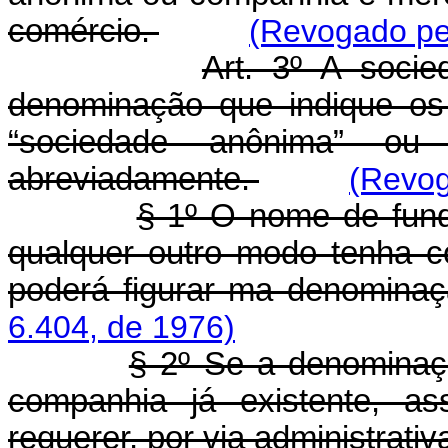
comércio.
(Revogado pel
Art. 3º A soci
denominação que indique os 
“sociedade anônima” ou
abreviadamente.
(Revog
§ 1º O nome de fund
qualquer outro modo tenha c
poderá figurar ma denomina
6.404, de 1976)
§ 2º Se a denominaçã
companhia já existente, ass
requerer, por via administrativ