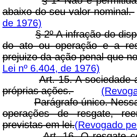
§ 1º Não é permitid
abaixo do seu valor nominal.
de 1976)
§ 2º A infração do dis
do ato ou operação e a res
prejuizo da ação penal que n
Lei nº 6.404, de 1976)
Art. 15. A sociedade
próprias ações.
(Revoga
Parágrafo único. Ness
operações de resgate, ree
previstas em lei.
(Revogado pel
Art. 16. O resgate 