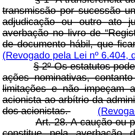
transmissão por sucessão un
adjudicação ou outro ato j
averbação no livro de “Regi
de documento hábil, que fic
(Revogado pela Lei nº 6.404, 
§ 2º Os estatutos pode
ações nominativas, contant
limitações e não impeçam a
acionista ao arbítrio da admi
dos acionistas.
(Revogad
Art. 28. A caução ou 
constitue pela averbação 