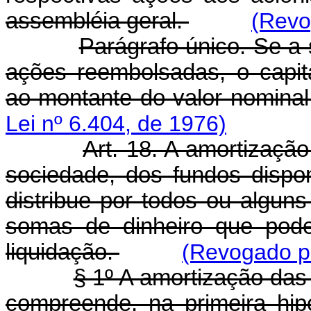
assembléia geral.
(Revo
Parágrafo único. Se a
ações reembolsadas, o capit
ao montante do valor nominal
Lei nº 6.404, de 1976)
Art. 18. A amortizaçã
sociedade, dos fundos dispon
distribue por todos ou alguns 
somas de dinheiro que pod
liquidação.
(Revogado pe
§ 1º A amortização das 
compreende, na primeira hip