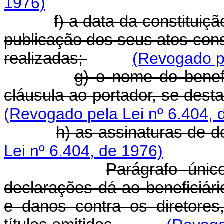
1976)
f) a data da constitui
publicação dos seus atos const
realizadas;
(Revogado pe
g) o nome do benefi
cláusula ao portador, se desta
(Revogado pela Lei nº 6.404, 
h) as assinaturas de d
Lei nº 6.404, de 1976)
Parágrafo úni
declarações dá ao beneficiári
e danos contra os diretores