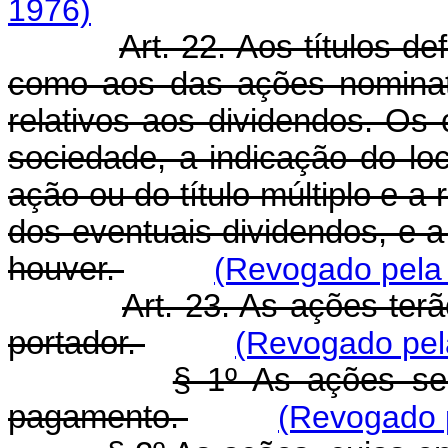
1976)
Art. 22. Aos títulos d
como aos das ações nominat
relativos aos dividendos. O
sociedade, a indicação do l
ação ou do título múltiplo e a
dos eventuais dividendos, e a
houver.
(Revogado pela 
Art. 23. As ações ter
portador.
(Revogado pela
§ 1º As ações ser
pagamento.
(Revogado p