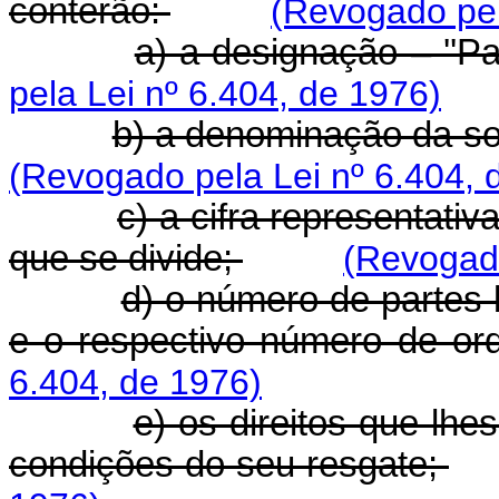
conterão:
(Revogado pel
a) a designação – ''Par
pela Lei nº 6.404, de 1976)
b) a denominação da so
(Revogado pela Lei nº 6.404, 
c) a cifra representati
que se divide;
(Revogado
d) o número de partes 
e o respectivo número de o
6.404, de 1976)
e) os direitos que lhe
condições do seu resgate;