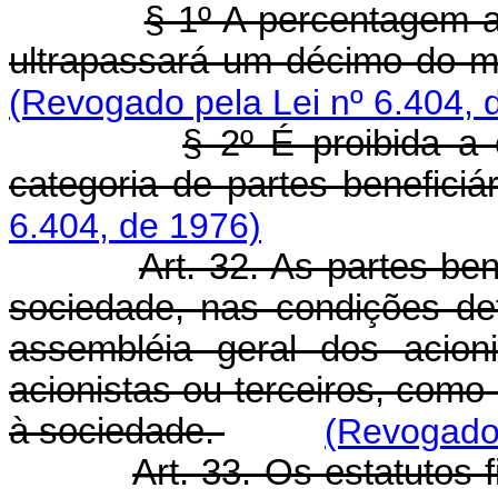
§ 1º A percentagem at
ultrapassará um décimo do mo
(Revogado pela Lei nº 6.404, 
§ 2º É proibida a
categoria de partes beneficiá
6.404, de 1976)
Art. 32. As partes be
sociedade, nas condições de
assembléia geral dos acioni
acionistas ou terceiros, com
à sociedade.
(Revogado 
Art. 33. Os estatutos