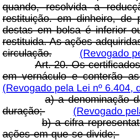
quando, resolvida a reducç
restituição. em dinheiro, de
destas em bolsa é inferior o
restituida. As ações adquirida
circulação.
(Revogado pe
Art. 20. Os certificado
em vernáculo e conterão as
(Revogado pela Lei nº 6.404, 
a) a denominação d
duração;
(Revogado pela
b) a cifra representa
ações em que se divide;