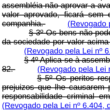
assembléia não aprovar a aval
valor aprovado, ficará sem e
companhia.
(Revogado p
§ 3º Os bens não pode
da sociedade por valor acima 
(Revogado pela Lei nº 6
§ 4º Aplica-se à assembl
82.
(Revogado pela Lei 
§ 5º Os peritos re
prejuizos que lhe causarem 
responsabilidade criminal e
(Revogado pela Lei nº 6.404, 