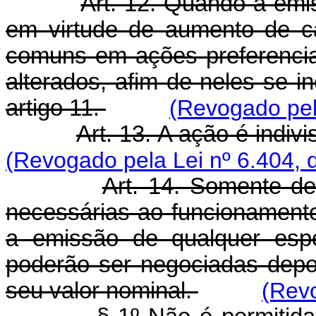
Art. 12. Quando a emis
em virtude de aumento de c
comuns em ações preferenciai
alterados, afim de neles se i
artigo 11.
(Revogado pel
Art. 13. A ação é indiv
(Revogado pela Lei nº 6.404, 
Art. 14. Somente de
necessárias ao funcionamento
a emissão de qualquer esp
poderão ser negociadas depoi
seu valor nominal.
(Revo