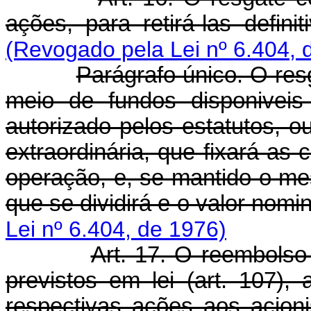
ações, para retirá-las defini
(Revogado pela Lei nº 6.404, 
Parágrafo único. O re
meio de fundos disponiveis
autorizado pelos estatutos, o
extraordinária, que fixará as
operação, e, se mantido o m
que se dividirá e o valor nomi
Lei nº 6.404, de 1976)
Art. 17. O reembolso
previstos em lei (art. 107)
respectivas ações aos acioni