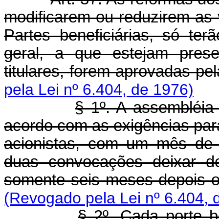
modificarem ou reduzirem as 
Partes beneficiárias, só te
geral, a que estejam pres
titulares, forem aprovadas pe
pela Lei nº 6.404, de 1976)
§ 1º. A assembléia
acordo com as exigências pa
acionistas, com um mês de 
duas convocações deixar de
somente seis meses depois o
(Revogado pela Lei nº 6.404, 
§ 2º. Cada porte be