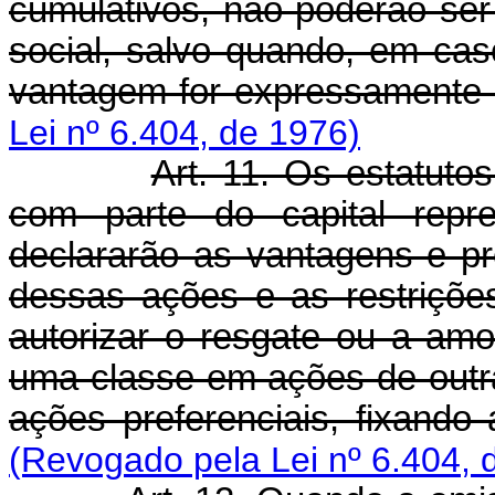
cumulativos, não poderão ser 
social, salvo quando, em cas
vantagem for expressamente
Lei nº 6.404, de 1976)
Art. 11. Os estatuto
com parte do capital repre
declararão as vantagens e pr
dessas ações e as restrições
autorizar o resgate ou a am
uma classe em ações de out
ações preferenciais, fixando
(Revogado pela Lei nº 6.404, 