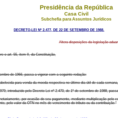
Presidência da República
Casa Civil
Subchefia para Assuntos Jurídicos
DECRETO-LEI Nº 2.477, DE 22 DE SETEMBRO DE 1988.
Altera disposições da legislação aduan
re o art. 55, item II, da Constituição,
ovembro de 1966, passa a vigorar com a seguinte redação:
estabelecida para venda da moeda respectiva no último dia útil de cada seman
 1979, introduzido pelo Decreto-Lei nº 2.470, de 1º de setembro de 1988, pass
onetariamente, por ocasião do seu pagamento, mediante multiplicação pelo c
o, pelo valor da OTN no mês de vencimento do tributo ou da contribuição."