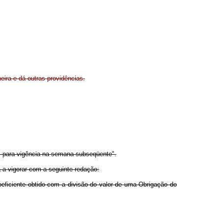
eira e dá outras providências.
a, para vigência na semana subseqüente".
a a vigorar com a seguinte redação:
oeficiente obtido com a divisão do valor de uma Obrigação do