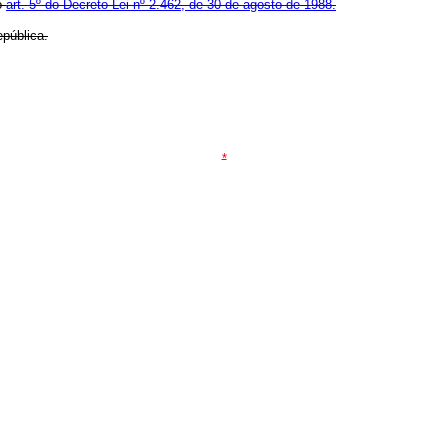
o
art. 5º do Decreto-Lei nº 2.462, de 30 de agosto de 1988.
pública.
*