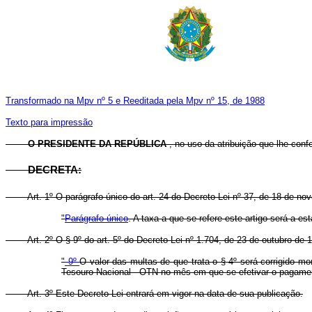
Transformado na Mpv nº 5 e Reeditada pela Mpv nº 15, de 1988
Texto para impressão
O PRESIDENTE DA REPÚBLICA
, no uso da atribuição que lhe confe
DECRETA:
Art. 1º O parágrafo único do art. 24 do Decreto-Lei nº 37, de 18 de n
"
Parágrafo único
. A taxa a que se refere este artigo será a 
Art. 2º O § 9º do art. 5º do Decreto-Lei nº 1.704, de 23 de outubro de
"
9º
O valor das multas de que trata o § 4º será corrigido m
Tesouro Nacional - OTN no mês em que se efetivar o pagament
Art. 3º Este Decreto-Lei entrará em vigor na data de sua publicação.