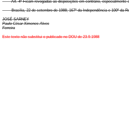
Art. 4º Ficam revogadas as disposições em contrário, especialmente 
Brasília, 22 de setembro de 1988; 167º da Independência e 100º da Re
JOSÉ SARNEY
Paulo César Ximenes Alves
Ferreira
Este texto não substitui o publicado no DOU de 23.9.1988