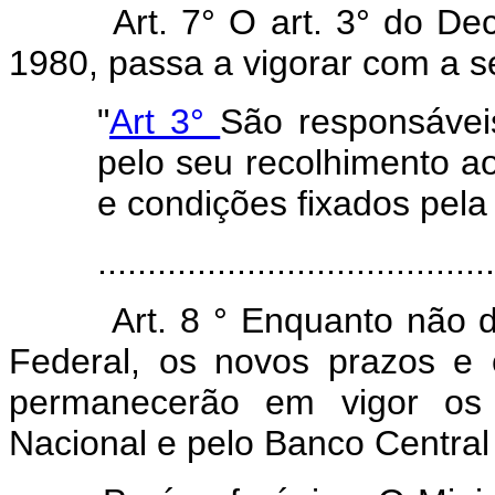
Art. 7° O art. 3° do De
1980, passa a vigorar com a s
"
Art 3°
São responsávei
pelo seu recolhimento a
e condições fixados pela
.......................................
Art. 8
° Enquanto não de
Federal, os novos prazos e 
permanecerão em vigor os 
Nacional e pelo Banco Central 