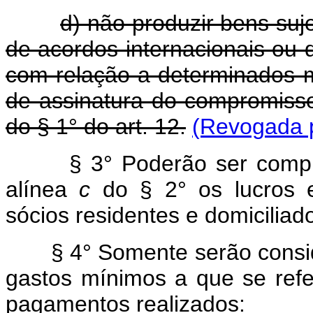
d) não produzir bens suj
de acordos internacionais ou 
com relação a determinados m
de assinatura do compromisso
do § 1° do art. 12.
(Revogada p
§ 3° Poderão ser computa
alínea
c
do § 2° os lucros e
sócios residentes e domiciliad
§ 4° Somente serão conside
gastos mínimos a que se ref
pagamentos realizados: