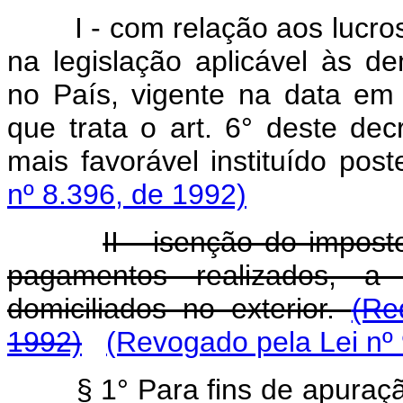
I - com relação aos lucro
na legislação aplicável às de
no País, vigente na data em
que trata o art. 6° deste decr
mais favorável instituído pos
nº 8.396, de 1992)
II - isenção do impos
pagamentos realizados, a 
domiciliados no exterior.
(Re
1992)
(Revogado pela Lei nº 
§ 1° Para fins de apuraç