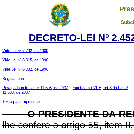
Pres
Subch
DECRETO-LEI Nº 2.452
Vide Lei nº 7.792, de 1989
Vide Lei nº 8.015, de 1990
Vide Lei nº 8.032, de 1990
Regulamento
Revogado pela Lei nº 11.508, de 2007
,
mantido o CZPE, art 3 da Lei nº
11.508, de 2007
Texto para impressão
O PRESIDENTE DA REP
lhe confere o artigo 55, item II