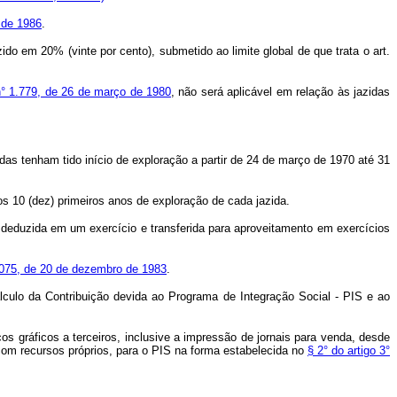
o de 1986
.
o em 20% (vinte por cento), submetido ao limite global de que trata o art.
n° 1.779, de 26 de março de 1980
, não será aplicável em relação às jazidas
das tenham tido início de exploração a partir de 24 de março de 1970 até 31
nos 10 (dez) primeiros anos de exploração de cada jazida.
 deduzida em um exercício e transferida para aproveitamento em exercícios
2.075, de 20 de dezembro de 1983
.
lculo da Contribuição devida ao Programa de Integração Social - PIS e ao
s gráficos a terceiros, inclusive a impressão de jornais para venda, desde
com recursos próprios, para o PIS na forma estabelecida no
§ 2° do artigo 3°