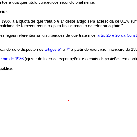
tos a qualquer título concedidos incondicionalmente;
eiros.
1988, a alíquota de que trata o § 1° deste artigo será acrescida de 0,1% (
nalidade de fornecer recursos para financiamento da reforma agrária."
es legais referentes às distribuições de que tratam os
arts. 25 e 26 da Const
licando-se o disposto nos
artigos 5°
e
7°
a partir do exercício financeiro de 19
vembro de 1986
(ajuste do lucro da exportação), e demais disposições em contr
ública.
*