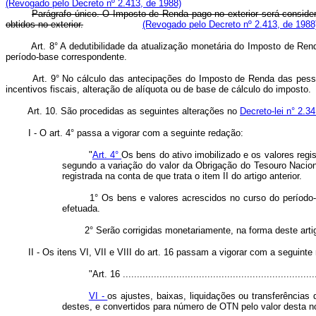
(Revogado pelo Decreto nº 2.413, de 1988)
Parágrafo único. O Imposto de Renda pago no exterior será conside
obtidos no exterior.
(Revogado pelo Decreto nº 2.413, de 1988
Art. 8° A dedutibilidade da atualização monetária do Imposto de Ren
período-base correspondente.
Art. 9° No cálculo das antecipações do Imposto de Renda das pess
incentivos fiscais, alteração de alíquota ou de base de cálculo do imposto.
Art. 10. São procedidas as seguintes alterações no
Decreto-lei n° 2.3
I - O art. 4° passa a vigorar com a seguinte redação:
"
Art. 4°
Os bens do ativo imobilizado e os valores regi
segundo a variação do valor da Obrigação do Tesouro Naciona
registrada na conta de que trata o item II do artigo anterior.
1° Os bens e valores acrescidos no curso do período-base
efetuada.
2° Serão corrigidas monetariamente, na forma deste artigo,
II - Os itens VI, VII e VIII do art. 16 passam a vigorar com a seguinte
"Art. 16 .....................................................................
VI -
os ajustes, baixas, liquidações ou transferências
destes, e convertidos para número de OTN pelo valor desta 