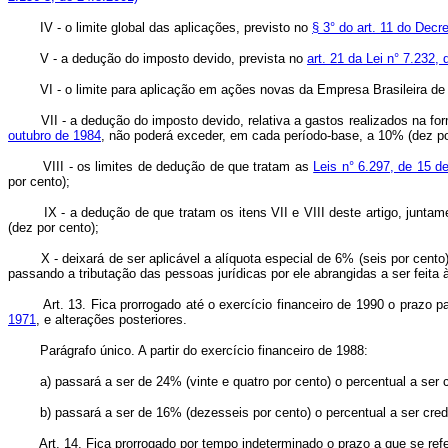
IV - o limite global das aplicações, previsto no
§ 3° do art. 11 do Decr
V - a dedução do imposto devido, prevista no
art. 21 da Lei n° 7.232,
VI - o limite para aplicação em ações novas da Empresa Brasileira de
VII - a dedução do imposto devido, relativa a gastos realizados na f
outubro de 1984
, não poderá exceder, em cada período-base, a 10% (dez po
VIII - os limites de dedução de que tratam as
Leis n° 6.297, de 15 
por cento);
IX - a dedução de que tratam os itens VII e VIII deste artigo, junta
(dez por cento);
X - deixará de ser aplicável a alíquota especial de 6% (seis por cento
passando a tributação das pessoas jurídicas por ele abrangidas a ser feita à
Art. 13. Fica prorrogado até o exercício financeiro de 1990 o prazo 
1971
, e alterações posteriores.
Parágrafo único. A partir do exercício financeiro de 1988:
a) passará a ser de 24% (vinte e quatro por cento) o percentual a ser c
b) passará a ser de 16% (dezesseis por cento) o percentual a ser credita
Art. 14. Fica prorrogado por tempo indeterminado o prazo a que se ref