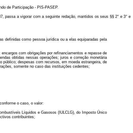
Fundo de Participação - PIS-PASEP.
 1987, passa a vigorar com a seguinte redação, mantidos os seus §§ 2° e 3° e
as definidas como pessoa jurídica ou a elas equiparadas pela
es: encargos com obrigações por refinanciamentos e repasse de
 rendas obtidas nessas operações; juros e correção monetária
do público; despesas com recursos, em moeda estrangeira, de
rações, somente no caso das instituições cedentes;
 conforme o caso, o valor:
e Combustíveis Líquidos e Gasosos (IULCLG), do Imposto Único
tivos contribuintes;