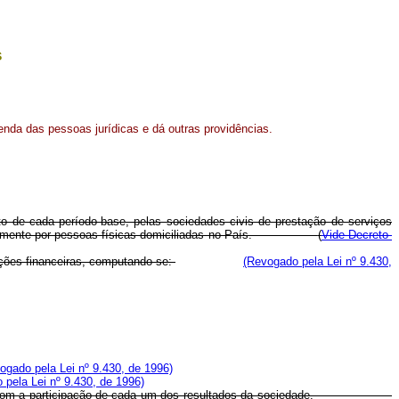
s
enda das pessoas jurídicas e dá outras providências.
nto de cada período-base, pelas sociedades civis de prestação de serviços
s exclusivamente por pessoas físicas domiciliadas no País.
(
Vide Decreto-
ações financeiras, computando-se:
(Revogado pela Lei nº 9.430,
ogado pela Lei nº 9.430, de 1996)
 pela Lei nº 9.430, de 1996)
 de acordo com a participação de cada um dos resultados da sociedade.