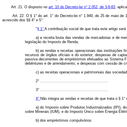
Art. 21. O disposto no
art. 10 do Decreto-lei n° 2.052, de 3-8-83
, aplic
Art. 22. O § 1° do art. 1° do Decreto-lei n° 1.940, de 25 de maio de 
acrescido dos §§ 4° e 5°:
"
§ 1°
A contribuição social de que trata este artigo ser
a) a receita bruta das vendas de mercadorias e de mer
legislação do Imposto de Renda;
b) as rendas e receitas operacionais das instituições 
recursos de órgãos oficiais e do exterior; despesas de capt
passiva decorrentes de empréstimos efetuados ao Sistema Fi
debêntures e de arrendamento; e despesas com cessão de cré
c) as receitas operacionais e patrimoniais das socieda
2° ............................................................
3° ............................................................
4°
Não integra as rendas e receitas de que trata o § 1° 
a) do Imposto sobre Produtos Industrializados (IPI), 
sobre Minerais (IUM), e do Imposto Único sobre Energia Elét
b) dos empréstimos compulsórios: