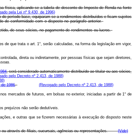
soa física, aplicando-se a tabela de desconto do Imposto de Renda na fonte
ado pela Lei nº 9.430, de 1996)
 do período-base, equiparam-se a rendimentos distribuídos e ficam sujeitos
do de conformidade com o disposto no parágrafo anterior.
retido, de seus sócios, no pagamento de rendimentos ou lucros.
 de que trata o art. 1°, serão calculadas, na forma da legislação em vigor,
controlada, direta ou indiretamente, por pessoas físicas que sejam diretores,
ssoas.
1984
, será considerado automaticamente distribuído ao titular ou aos sócios,
ado pelo Decreto nº 2.413, de 1988)
88)
o de 1986
.
(Revogado pelo Decreto nº 2.413, de 1988)
os mercados de futuros, em bolsas no exterior, iniciadas a partir de 1° de
s prejuízos não serão dedutíveis.
rações, e outras que se fizerem necessárias à execução do disposto neste
ente ou através de filiais, sucursais, agências ou representações.
(Vide)