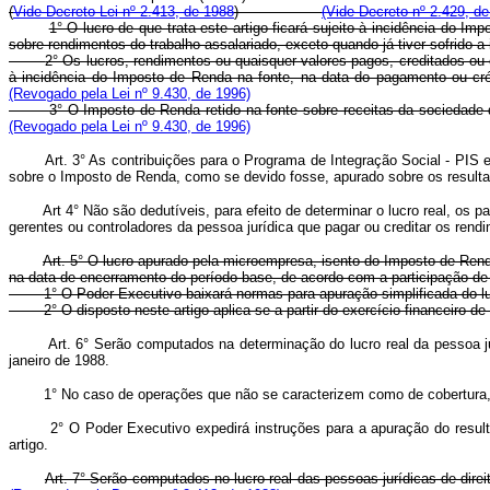
(
Vide Decreto-Lei nº 2.413, de 1988
)
(Vide Decreto nº 2.429, de
1° O lucro de que trata este artigo ficará sujeito à incidência do 
sobre rendimentos do trabalho assalariado, exceto quando já tiver sofrido a
2° Os lucros, rendimentos ou quaisquer valores pagos, creditados ou
à incidência do Imposto de Renda na fonte, na data do pagamento ou cré
(Revogado pela Lei nº 9.430, de 1996)
3° O Imposto de Renda retido na fonte sobre receitas da sociedade 
(Revogado pela Lei nº 9.430, de 1996)
Art. 3° As contribuições para o Programa de Integração Social - PIS 
sobre o Imposto de Renda, como se devido fosse, apurado sobre os resulta
Art 4° Não são dedutíveis, para efeito de determinar o lucro real, os p
gerentes ou controladores da pessoa jurídica que pagar ou creditar os ren
Art. 5° O lucro apurado pela microempresa, isento do Imposto de Ren
na data de encerramento do período-base, de acordo com a participa
1° O Poder Executivo baixará normas para apuração simplificada do l
2° O disposto neste artigo aplica-se a partir do exercício financeiro 
Art. 6° Serão computados na determinação do lucro real da pessoa ju
janeiro de 1988.
1° No caso de operações que não se caracterizem como de cobertura, p
2° O Poder Executivo expedirá instruções para a apuração do resul
artigo.
Art. 7° Serão computados no lucro real das pessoas jurídicas de dire