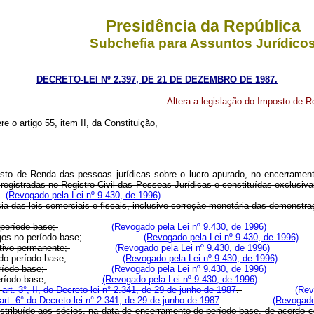
Presidência da República
Subchefia para Assuntos Jurídico
DECRETO-LEI Nº 2.397, DE 21 DE DEZEMBRO DE 1987.
Altera a legislação do Imposto de R
e o artigo 55, item II, da Constituição,
Imposto de Renda das pessoas jurídicas sobre o lucro apurado, no encerrame
tada, registradas no Registro Civil das Pessoas Jurídicas e constituída
(Revogado pela Lei nº 9.430, de 1996)
ia das leis comerciais e fiscais, inclusive correção monetária das demonstr
 período-base;
(Revogado pela Lei nº 9.430, de 1996)
os no período-base;
(Revogado pela Lei nº 9.430, de 1996)
tivo permanente;
(Revogado pela Lei nº 9.430, de 1996)
do período-base;
(Revogado pela Lei nº 9.430, de 1996)
ríodo-base;
(Revogado pela Lei nº 9.430, de 1996)
ríodo-base;
(Revogado pela Lei nº 9.430, de 1996)
o
art. 3°, II, do Decreto-lei n° 2.341, de 29 de junho de 1987
.
(Rev
art. 6° do Decreto-lei n° 2.341, de 29 de junho de 1987
.
(Revogado
ente distribuído aos sócios, na data de encerramento do período-base,