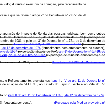
se valor, durante o exercício da correção, pelo recebimento de
tese a que se refere o artigo 2° do Decreto-lei n° 2.072, de 20
to de apuração do Imposto de Renda das pessoas jurídicas, bem como outros
t. 1° do Decreto-lei n° 1.721, de 3 de dezembro de 1979 (exportação de
zembro de 1981, e pelo art. 3° do Decreto-lei n° 1.721, de 3 de dezembro de
enharia),
Decreto-lei n° 1.362, de 28 de novembro de 1974
(fornecimentos a
9, de 12 de setembro de 1974
(fornecimento para arrendamento no exterior),
ereiro de 1967
(exportação através do IAA),
art. 1° do Decreto-lei n° 1.418, de
 1.240, de 11 de outubro de 1972
(exportação de minerais abundantes) e no
1 de dezembro de 1987, nos termos do
Decreto-lei n° 1.219, de 15 de maio de
ento e Reflorestamento, prevista nos
itens I
e
IV do art. 11 do Decreto-lei n°
área de atuação da SUDENE, ao Estado do Espírito Santo e ao Vale do Rio
sta no
item II do art. 11 do Decreto-lei n° 1.376, de 12 de dezembro de 1974;
% (quarenta por cento);
(Revogado pela Medida provisória nº