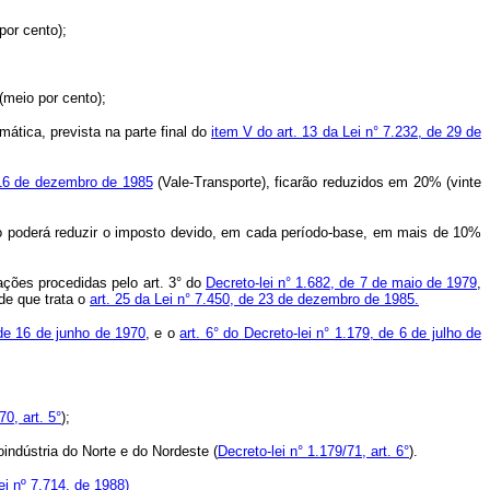
por cento);
(meio por cento);
ática, prevista na parte final do
item V do art. 13 da Lei n° 7.232, de 29 de
 16 de dezembro de 1985
(Vale-Transporte), ficarão reduzidos em 20% (vinte
o poderá reduzir o imposto devido, em cada período-base, em mais de 10%
ações procedidas pelo art. 3° do
Decreto-lei n° 1.682, de 7 de maio de 1979
,
 de que trata o
art. 25 da Lei n° 7.450, de 23 de dezembro de 1985.
 de 16 de junho de 1970
, e o
art. 6° do Decreto-lei n° 1.179, de 6 de julho de
70, art. 5°
);
ndústria do Norte e do Nordeste (
Decreto-lei n° 1.179/71, art. 6°
).
ei nº 7.714, de 1988)