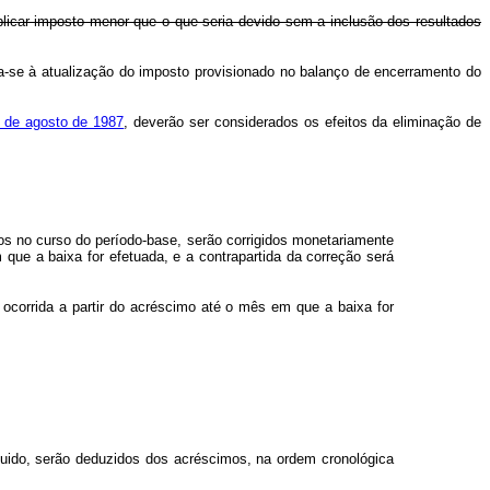
licar imposto menor que o que seria devido sem a inclusão dos resultados
ita-se à atualização do imposto provisionado no balanço de encerramento do
4 de agosto de 1987
, deverão ser considerados os efeitos da eliminação de
ados no curso do período-base, serão corrigidos monetariamente
que a baixa for efetuada, e a contrapartida da correção será
orrida a partir do acréscimo até o mês em que a baixa for
líquido, serão deduzidos dos acréscimos, na ordem cronológica