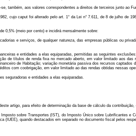
a-se, também, aos valores correspondentes a direitos de terceiros junto ao 
1982, cujo caput foi alterado pelo art. 1° da Lei n° 7.611, de 8 de julho de
á de 0,5% (meio por cento) e incidirá mensalmente sobre:
cadorias e serviços, de qualquer natureza, das empresas públicas ou privad
financeiras e entidades a elas equiparadas, permitidas as seguintes exclusõ
ação de títulos de renda fixa no mercado aberto, em valor limitado aos das
nanceiro de Habitação; variação monetária passiva dos recursos captados 
ditos com coobrigação, em valor limitado ao das rendas obtidas nessas ope
des seguradoras e entidades a elas equiparadas.
deste artigo, para efeito de determinação da base de cálculo da contribuição,
do Imposto sobre Transportes (IST), do Imposto Único sobre Lubrificantes 
rica (IUEE), quando destacados em separado no documento fiscal pelos respec