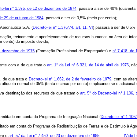
eto-lei n° 1.376, de 12 de dezembro de 1974
, passará a ser de 40% (quarenta 
 de 29 de outubro de 1984
, passará a ser de 0,5% (meio por cento);
 Aeronáutica S.A. (
Decreto-lei n° 1.376/74, art. 11, VI
) passará a ser de 0,5% 
ormação, treinamento e aperfeiçoamento de recursos humanos na área de inform
r cento) do imposto devido;
de dezembro de 1975
(Formação Profissional de Empregados) e
n° 7.418, de
mente com a de que trata o
art. 1° da Lei n° 6.321, de 14 de abril de 1976
, nã
), de que trata o
Decreto-lei n° 1.662, de 2 de fevereiro de 1979
, com as alter
 alíquota normal de 35% (trinta e cinco por cento) e aplicando-se o adicional
para destinação dos recursos de que tratam o
art. 5° do Decreto-lei n° 1.106,
reditado em conta do Programa de Integração Nacional (
Decreto-lei n° 1.106/
do em conta do Programa de Redistribuição de Terras e de Estímulo à Agroi
ere o
art. 57 da Lei n° 7.450, de 23 de dezembro de 1985.
(Vide L