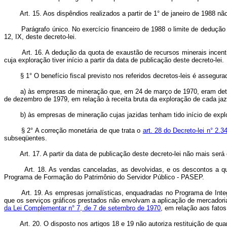
Art. 15. Aos dispêndios realizados a partir de 1° de janeiro de 1988 nã
Parágrafo único. No exercício financeiro de 1988 o limite de dedução do i
12, IX, deste decreto-lei.
Art. 16. A dedução da quota de exaustão de recursos minerais incen
cuja exploração tiver início a partir da data de publicação deste decreto-lei.
§ 1° O benefício fiscal previsto nos referidos decretos-leis é assegura
a) às empresas de mineração que, em 24 de março de 1970, eram detento
de dezembro de 1979, em relação à receita bruta da exploração de cada jaz
b) às empresas de mineração cujas jazidas tenham tido início de explor
§ 2° A correção monetária de que trata o
art. 28 do Decreto-lei n° 2.
subseqüentes.
Art. 17. A partir da data de publicação deste decreto-lei não mais ser
Art. 18. As vendas canceladas, as devolvidas, e os descontos a qu
Programa de Formação do Patrimônio do Servidor Público - PASEP.
Art. 19. As empresas jornalísticas, enquadradas no Programa de Integ
que os serviços gráficos prestados não envolvam a aplicação de mercadoria
da Lei Complementar n° 7, de 7 de setembro de 1970
, em relação aos fatos
Art. 20. O disposto nos artigos 18 e 19 não autoriza restituição de q