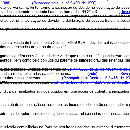
 1988)
(Revogado pela Lei nº 9.430, de 1996)
Imposto de Renda na fonte, como antecipação do devido na declaração da pes
 incidência durante o período-base, na forma dos §§ 2° e 3°.
(Revog
 entregues aos sócios, mesmo a título de empréstimo, antes do encerramento
dito, como antecipação do devido na declaração da pessoa física, calcula
de que trata o art. 1° poderá ser compensado com o que a sociedade tiver 
e para o Fundo de Investimento Social - FINSOCIAL, devidas pelas sociedades
dos determinados na forma do artigo 1°.
agamentos efetuados à sociedade civil de que trata o art. 1°, quando esta for 
dimentos, bem como pelo cônjuge ou parente de primeiro grau das referidas pe
da das pessoas jurídicas nos termos da
Lei n° 7.256, de 27 de novembro de 
ção de cada um nos resultados da microempresa.
(Vide)
(Revog
ucro das microempresas.
(Revogado pelo Decreto nº 2.413, de 19
de 1989, quando ficará revogado o
art. 10 do Decreto-lei n° 2.287, de 23 de julh
rídica os resultados líquidos obtidos em operações de cobertura realizadas n
ara efeito de apuração do lucro real os lucros obtidos serão computados e o
tado líquido, sobre a movimentação de divisas relacionadas com essas ope
ito privado domiciliadas no País os resultados obtidos no exterior, diretam