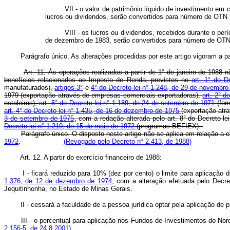
VII - o valor de patrimônio líquido de investimento em 
lucros ou dividendos, serão convertidos para número de OTN 
VIII - os lucros ou dividendos, recebidos durante o perí
de dezembro de 1983, serão convertidos para número de OTN p
Parágrafo único. As alterações procedidas por este artigo vigoram a parti
Art. 11. Às operações realizadas a partir de 1° de janeiro de 1988
benefícios relacionados ao Imposto de Renda, previstos no
art. 1° do D
manufaturados),
artigos 3°
e
4° do Decreto-lei n° 1.248, de 29 de novembro
1979 (exportação através de empresas comerciais exportadoras),
art. 2° d
estaleiros),
art. 5° do Decreto-lei n° 1.189, de 24 de setembro de 1971
(for
art. 4° do Decreto-lei n° 1.435, de 16 de dezembro de 1975
(exportação atr
3 de setembro de 1975
, com a redação alterada pelo art. 8° do Decreto-l
Decreto-lei n° 1.219, de 15 de maio de 1972
(programas BEFIEX).
Parágrafo único. O disposto neste artigo não se aplica em relação 
1972
.
(Revogado pelo Decreto nº 2.413, de 1988)
Art. 12. A partir do exercício financeiro de 1988:
I - ficará reduzido para 10% (dez por cento) o limite para aplicaçã
1.376, de 12 de dezembro de 1974
, com a alteração efetuada pelo Decr
Jequitinhonha, no Estado de Minas Gerais.
II - cessará a faculdade de a pessoa jurídica optar pela aplicação de
III - o percentual para aplicação nos Fundos de Investimentos do No
2.156-5, de 24.8.2001)