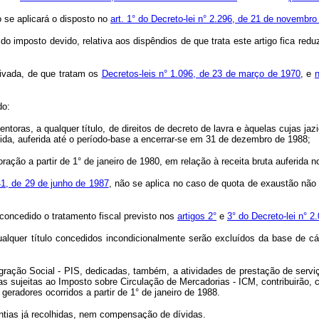
o se aplicará o disposto no
art. 1° do Decreto-lei n° 2.296, de 21 de novembr
mposto devido, relativa aos dispêndios de que trata este artigo fica reduzid
tivada, de que tratam os
Decretos-leis n° 1.096, de 23 de março de 1970
, e
do:
ras, a qualquer título, de direitos de decreto de lavra e àquelas cujas jazi
ida, auferida até o período-base a encerrar-se em 31 de dezembro de 1988;
ação a partir de 1° de janeiro de 1980, em relação à receita bruta auferida 
341, de 29 de junho de 1987
, não se aplica no caso de quota de exaustão não
á concedido o tratamento fiscal previsto nos
artigos 2°
e
3° do Decreto-lei n° 
alquer título concedidos incondicionalmente serão excluídos da base de cá
ração Social - PIS, dedicadas, também, a atividades de prestação de serviço
s sujeitas ao Imposto sobre Circulação de Mercadorias - ICM, contribuirão, 
 geradores ocorridos a partir de 1° de janeiro de 1988.
uantias já recolhidas, nem compensação de dívidas.