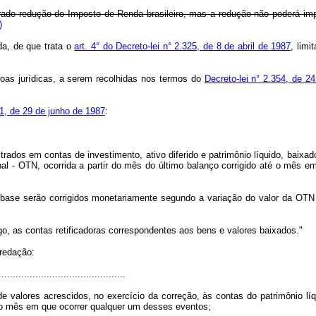
rado redução do Imposto de Renda brasileiro, mas a redução não poderá imp
)
da, de que trata o
art. 4° do Decreto-lei n° 2.325, de 8 de abril de 1987
, lim
oas jurídicas, a serem recolhidas nos termos do
Decreto-lei n° 2.354, de 2
41, de 29 de junho de 1987
:
strados em contas de investimento, ativo diferido e patrimônio líquido, baix
l - OTN, ocorrida a partir do mês do último balanço corrigido até o mês em 
 serão corrigidos monetariamente segundo a variação do valor da OTN oc
 as contas retificadoras correspondentes aos bens e valores baixados."
 redação:
............................................
 de valores acrescidos, no exercício da correção, às contas do patrimônio 
no mês em que ocorrer qualquer um desses eventos;