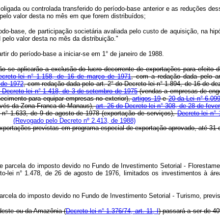
coligada ou controlada transferido do período-base anterior e as reduções des
pelo valor desta no mês em que forem distribuídos;
odo-base, de participação societária avaliada pelo custo de aquisição, na hipó
elo valor desta no mês da distribuição."
r do período-base a iniciar-se em 1° de janeiro de 1988.
 não se aplicarão a exclusão do lucro decorrente de exportações para efei
ecreto-lei n° 1.158, de 16 de março de 1971
, com a redação dada pelo ar
 de 1972
, com redação dada pelo art. 2° do Decreto-lei n° 1.894, de 16 de de
o Decreto-lei n° 1.418, de 3 de setembro de 1975
(vendas a empresas de eng
necimento para equipar empresas no exterior),
artigos 19
e
20 da Lei n° 6.09
avés da Zona Franca de Manaus),
art. 26 do Decreto-lei n° 308, de 28 de fev
ei n° 1.633, de 9 de agosto de 1978 (exportação de serviços),
Decreto-lei n°
(Revogado pelo Decreto nº 2.413, de 1988)
a exportações previstas em programa especial de exportação aprovado, até 3
o de parcela do imposto devido no Fundo de Investimento Setorial - Florestam
eto-lei n° 1.478, de 26 de agosto de 1976, limitados os investimentos à 
 parcela do imposto devido no Fundo de Investimento Setorial - Turismo, previ
rdeste ou da Amazônia (
Decreto-lei n° 1.376/74, art. 11, I
) passará a ser de 40