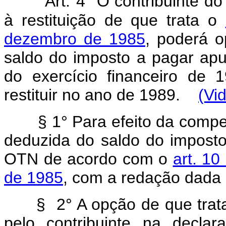
Art.
4° O contribuinte d
à restituição de que trata o
dezembro de 1985
, poderá o
saldo do imposto a pagar ap
do exercício financeiro de 
restituir no ano de 1989.
(Vi
§ 1° Para efeito da compen
deduzida do saldo do impost
OTN de acordo com o
art. 10
de 1985
, com a redação dada p
§ 2° A opção de que trata 
pelo contribuinte na decla