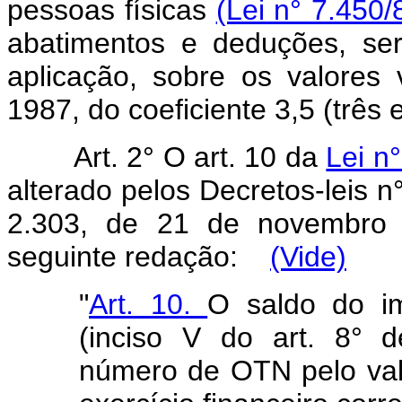
pessoas físicas
(Lei n° 7.450/8
abatimentos e deduções, ser
aplicação, sobre os valores 
1987, do coeficiente 3,5 (trê
Art. 2° O art. 10 da
Lei n
alterado pelos Decretos-leis n
2.303, de 21 de novembro 
seguinte redação:
(Vide)
"
Art. 10.
O saldo do im
(inciso V do art. 8° d
número de OTN pelo val