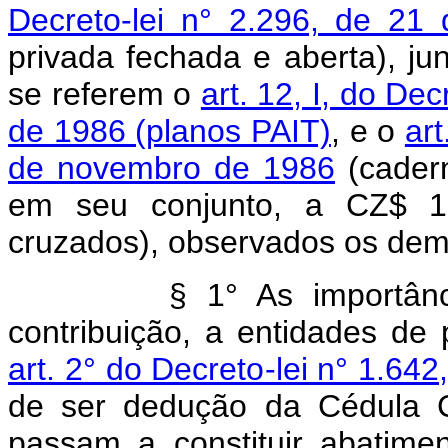
Decreto-lei n° 2.296, de 2
privada fechada e aberta), j
se referem o
art. 12, I, do De
de 1986 (planos PAIT)
, e o
art
de novembro de 1986
(cadern
em seu conjunto, a CZ$
15
cruzados), observados os dema
§ 1° As importân
contribuição, a entidades de
art. 2° do Decreto-lei n° 1.6
de ser dedução da Cédula C
passam a constituir abatimen