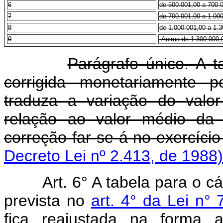
6
de 500.001,00 a 700.
7
de 700.001,00 a 1.00
8
de 1.000.001,00 a 1.
9
Acima de 1.300.000,
Parágrafo único. A t
corrigida monetariamente p
traduza a variação do val
relação ao valor médio da 
correção far-se-á no exercício
Decreto Lei nº 2.413, de 1988)
Art.
6° A tabela para o c
prevista no
art. 4° da Lei n
fica reajustada na forma 