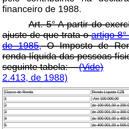
financeiro de 1988.
Art. 5° A partir do exer
ajuste de que trata o
artigo 8
de 1985,
O Imposto de Rend
renda líquida das pessoas fís
seguinte tabela:
(Vide)
2.413, de 1988)
Classe
de Renda
Renda Líquida CZ$
1
Até 100.000,00
2
de 100.001,00 a 200.
3
de 200.001,00 a 300.
4
de 300.001,00 a 400.
5
de 400.001,00 a 500.