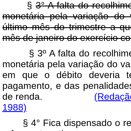
§
3° A falta do recolhi
monetária pela variação do 
último mês do trimestre a q
mês de janeiro do exercício c
§ 3º A falta do recolhi
monetária pela variação do va
em que o débito deveria 
pagamento, e das penalidades
de renda.
(Redação
1988)
§ 4° Fica dispensado o re