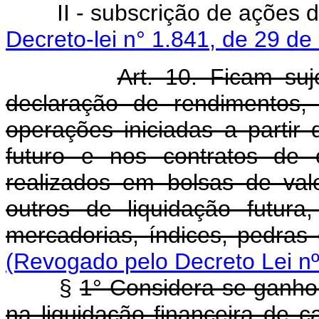
II - subscrição de ações d
Decreto-lei n° 1.841, de 29 d
Art. 10. Ficam su
declaração de rendimentos,
operações iniciadas a partir
futuro e nos contratos de
realizados em bolsas de va
outros de liquidação futura
mercadorias, índices, pedras
(Revogado pelo Decreto Lei nº
§
1° Considera-se ganho l
na liquidação financeira de 