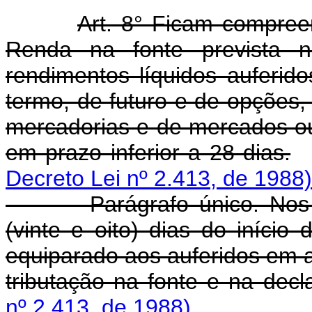
Art. 8° Ficam compree
Renda na fonte prevista no
rendimentos líquidos auferid
termo, de futuro e de opções,
mercadorias e de mercados out
em prazo inferior a 28 dias.
Decreto Lei nº 2.413, de 1988)
Parágrafo único. Nos fin
(vinte e oito) dias do início
equiparado aos auferidos em ap
tributação na fonte e na dec
nº 2.413, de 1988)