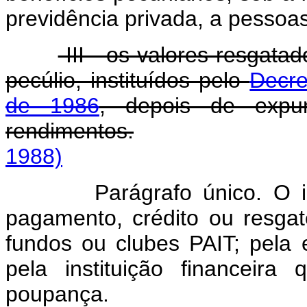
previdência privada, a pessoas 
III - os valores resgata
pecúlio, instituídos pelo
Decre
de 1986
, depois de expu
rendimentos.
1988)
Parágrafo único. O 
pagamento, crédito ou resgate
fundos ou clubes PAIT; pela 
pela instituição financeira
poupança.