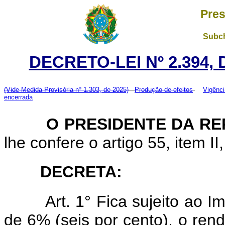
Pres
Subch
DECRETO-LEI Nº 2.394,
(Vide Medida Provisória nº 1.303, de 2025)
Produção de efeitos
Vigênci
encerrada
O
PRESIDENTE DA R
lhe confere o artigo 55, item II
DECRETA:
Art. 1° Fica sujeito ao 
de 6% (seis por cento), o ren