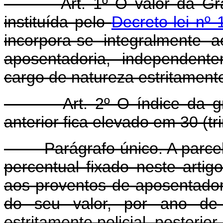
Art. 1º O valor da Gr
instituída pelo
Decreto-lei nº
incorpora-se integralmente
aposentadoria, independent
cargo de natureza estritamente 
Art. 2º O índice da gratif
anterior fica elevado em 30 (tr
Parágrafo único. A parcela 
percentual fixado neste arti
aos proventos de aposentador
do seu valor, por ano de 
estritamente policial, posterio