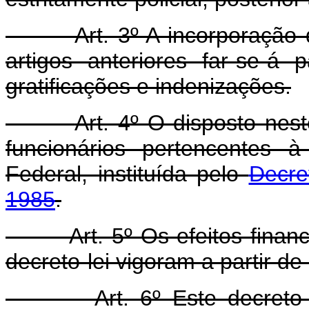
Art. 3º A incorporação da 
artigos anteriores far-se-á
gratificações e indenizações.
Art. 4º O disposto nes
funcionários pertencentes à 
Federal, instituída pelo
Decre
1985
.
Art. 5º Os efeitos fina
decreto-lei vigoram a partir d
Art. 6º Este decreto-lei