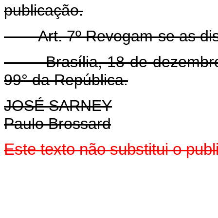
publicação.
Art. 7º Revogam-se as disp
Brasília, 18 de dezembro d
99° da República.
JOSÉ SARNEY
Paulo Brossard
Este texto não substitui o pu