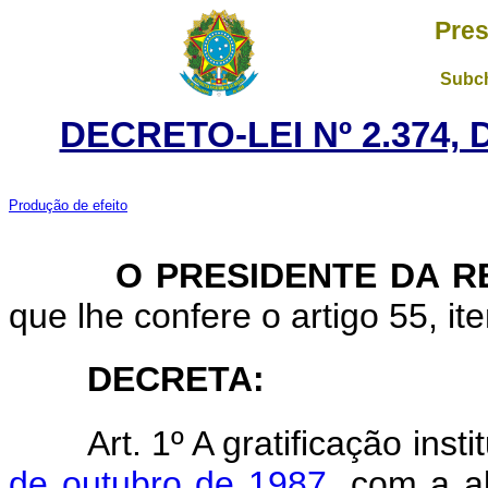
Pres
Subch
DECRETO-LEI Nº 2.374,
Produção de efeito
O
PRESIDENTE DA 
que lhe confere o artigo 55, ite
DECRETA:
Art.
1º A gratificação inst
de outubro de 1987
, com a al