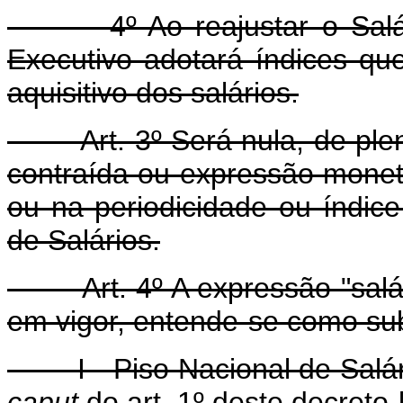
4º Ao reajustar o Salário
Executivo adotará índices q
aquisitivo dos salários.
Art. 3º Será nula, de pleno 
contraída ou expressão monet
ou na periodicidade ou índic
de Salários.
Art. 4º A expressão "salári
em vigor, entende-se como sub
I - Piso Nacional de Salári
caput
do art. 1º deste decreto-l