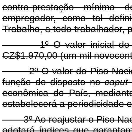
contra-prestação mínima 
empregador, como tal defin
Trabalho, a todo trabalhador, 
1º O valor inicial do Pis
CZ$1.970,00 (um mil novecent
2º O valor do Piso Naciona
função do disposto no
caput
econômica do País, mediant
estabelecerá a periodicidade e
3º Ao reajustar o Piso Nacio
adotará índices que garanta