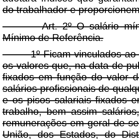
do trabalhador e proporcione
Art. 2º O salário mínimo
Mínimo de Referência.
1º Ficam vinculados ao Sal
os valores que, na data de pub
fixados em função do valor d
salários profissionais de qualq
e os pisos salariais fixados
trabalho, bem assim salários
remunerações em geral de serv
União, dos Estados, do Distr