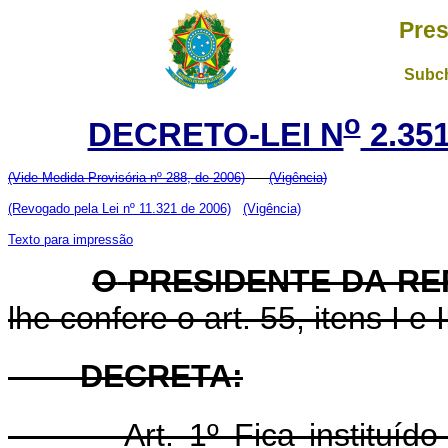
Pres
Subch
o
DECRETO-LEI N
2.35
(Vide Medida Provisória nº 288, de 2006)
(Vigência)
(Revogado pela Lei nº 11.321 de 2006)
(Vigência)
Texto para impressão
O
PRESIDENTE DA R
lhe confere o art. 55, itens I e 
DECRETA:
Art. 1º Fica instituído o 