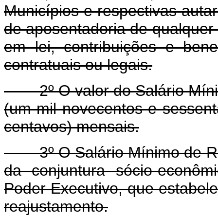
Municípios e respectivas auta
de aposentadoria de qualquer 
em lei, contribuições e bene
contratuais ou legais.
2º O valor do Salário Míni
(um mil novecentos e sessent
centavos) mensais.
3º O Salário Mínimo de Ref
da conjuntura sócio-econôm
Poder Executivo, que estabele
reajustamento.