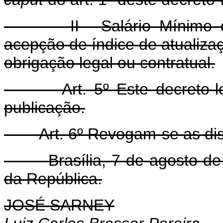
II - Salário Mínimo de R
acepção de índice de atualiza
obrigação legal ou contratual.
Art. 5º Este decreto-lei 
publicação.
Art. 6º Revogam-se as disp
Brasília, 7 de agosto de 1
da República.
JOSÉ SARNEY