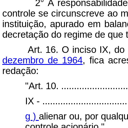
2° A responsabilidade sol
controle se circunscreve ao 
instituição, apurado em bala
decretação do regime de que tr
Art.
16. O inciso IX, do
dezembro de 1964
, fica acr
redação:
"Art. 10. ............................
IX - ..................................
g )
alienar ou, por qualqu
controle acionário."