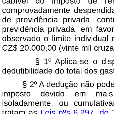
cabível do imposto de re
comprovadamente despendida
de previdência privada, con
previdência privada, em favo
observado o limite individu
CZ$ 20.000,00 (vinte mil cruza
§ 1º Aplica-se o dispost
dedutibilidade do total dos g
§ 2º A dedução não pode
imposto devido em mai
isoladamente, ou cumulati
tratam as
Leis nºs 6.297, de