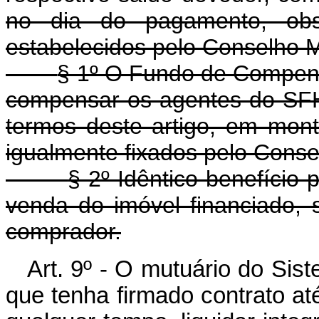
no dia do pagamento, obs
estabelecidos pelo Conselho M
§ 1º O Fundo de Compens
compensar os agentes do SFH
termos deste artigo, em mon
igualmente fixados pelo Conse
§ 2º Idêntico benefício
venda do imóvel financiado, 
comprador.
Art. 9º - O mutuário do Sis
que tenha firmado contrato at