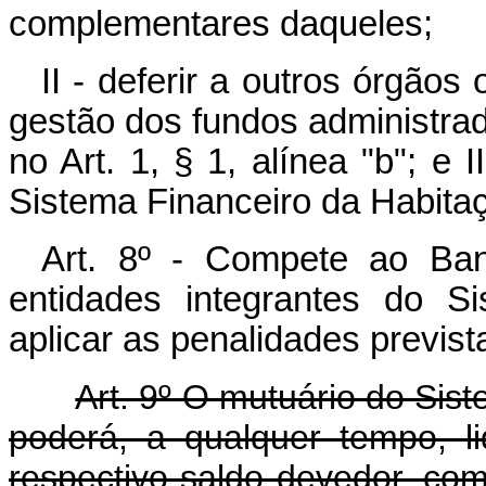
complementares daqueles;
II - deferir a outros órgãos 
gestão dos fundos administra
no Art. 1, § 1, alínea "b"; e II
Sistema Financeiro da Habita
Art. 8º - Compete ao Banc
entidades integrantes do S
aplicar as penalidades previst
Art. 9º O mutuário do Sis
poderá, a qualquer tempo, li
respectivo saldo devedor, com