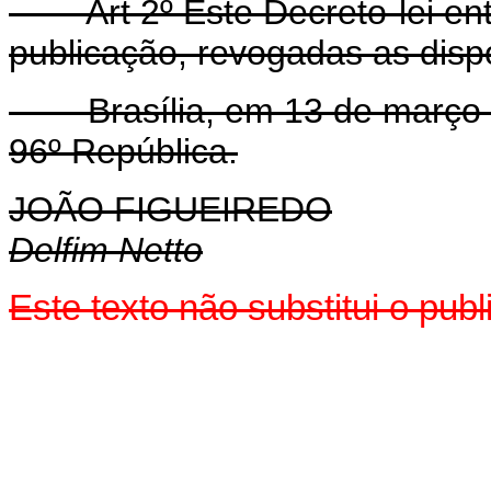
Art 2º Este Decreto-lei entr
publicação, revogadas as disp
Brasília, em 13 de março d
96º República.
JOÃO FIGUEIREDO
Delfim Netto
Este texto não substitui o pu