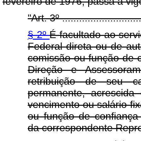
fevereiro de 1976, passa a vi
"Art. 3º .............................
§ 2º
É facultado ao serv
Federal direta ou de au
comissão ou função de c
Direção e Assessorame
retribuição de seu c
permanente, acrescida
vencimento ou salário f
ou função de confiança
da correspondente Repr