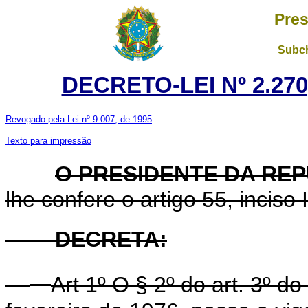
Pres
Subch
DECRETO-LEI Nº 2.270
Revogado pela Lei nº 9.007, de 1995
Texto para impressão
O PRESIDENTE DA RE
lhe confere o artigo 55, inciso I
DECRETA:
Art
1º O § 2º do art. 3º do