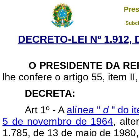
Pres
Subch
DECRETO-LEI Nº 1.912,
O PRESIDENTE DA RE
lhe confere o artigo 55, item II
DECRETA:
Art 1º - A
alínea "
d
" do it
5 de novembro de 1964
, alt
1.785, de 13 de maio de 1980,