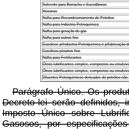
Solvente para Borracha e Sucedâneos
Hexanos
Nafta para Recondicionamento de Petróleo
Nafta para Indústria Petroquímica
Nafta para geração de gás
Nafta para outros fins
Gasóleos p/Indústria Petroquímica e p/fabricação d
Gasóleos p/outros fins
Nafta para Fertilizantes
Óleos lubrificantes simples, compostos ou emulsiv
Óleos lubrificantes simples, compostos ou emulsi
Diluentes Petroquímicos derivados de petróleo não i
Parágrafo Único. Os produ
Decreto-lei serão definidos, 
Imposto Único sobre Lubrif
Gasosos, por especificaçõe