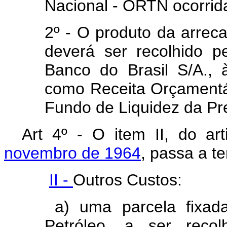
Nacional - ORTN ocorrida
2º - O produto da arreca
deverá ser recolhido p
Banco do Brasil S/A., 
como Receita Orçamentá
Fundo de Liquidez da Pre
Art 4º - O item II, do ar
novembro de 1964
, passa a t
II -
Outros Custos:
a) uma parcela fixada
Petróleo, a ser recol