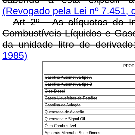
(Revogado pela Lei nº 7.451, 
Art 2º - As alíquotas do I
Combustíveis Líquidos e Gas
da unidade litro de derivado
1985)
PROD
Gasolina Automotiva tipo A
Gasolina Automotiva tipo B
Óleo Diesel
Gases Liquefeitos de Petróleo
Gasolina de Aviação
Querosene de Aviação
Querosene e Signal Oil
Óleo Combustível
Aguarrás Mineral e Sucedâneos