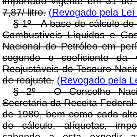
importado vigente em 31 de 
7,87/ litro.
(Revogado pela Lei 
§ 1º - A base de cálculo do
Combustíveis Líquidos e Gas
Nacional do Petróleo em per
segundo o coeficiente da 
Reajustáveis do Tesouro Naci
de reajuste.
(Revogado pela Le
§ 2º - O Conselho Naci
Secretaria da Receita Federal 
de 1980, bem como cada alter
de cálculo, alíquotas, imp
cabendo a esta expedir at