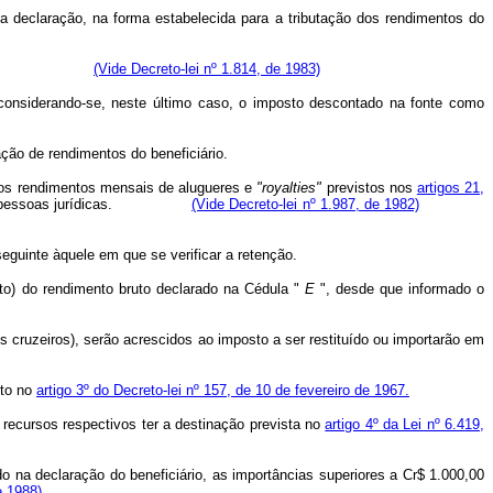
declaração, na forma estabelecida para a tributação dos rendimentos do
ze por cento).
(Vide Decreto-lei nº 1.814, de 1983)
onsiderando-se, neste último caso, o imposto descontado na fonte como
ção de rendimentos do beneficiário.
, os rendimentos mensais de alugueres e
"royalties"
previstos nos
artigos 21,
icas por pessoas jurídicas.
(Vide Decreto-lei nº 1.987, de 1982)
guinte àquele em que se verificar a retenção.
to) do rendimento bruto declarado na Cédula "
E
", desde que informado o
os cruzeiros), serão acrescidos ao imposto a ser restituído ou importarão em
sto no
artigo 3º do Decreto-lei nº 157, de 10 de fevereiro de 1967.
 recursos respectivos ter a destinação prevista no
artigo 4º da Lei nº 6.419,
o na declaração do beneficiário, as importâncias superiores a Cr$ 1.000,00
e 1988)