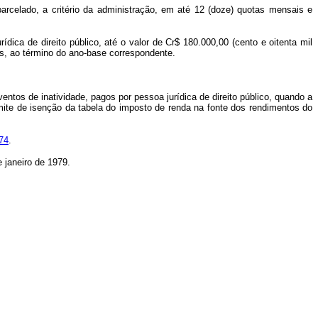
elado, a critério da administração, em até 12 (doze) quotas mensais e
dica de direito público, até o valor de Cr$ 180.000,00 (cento e oitenta mil
is, ao término do ano-base correspondente.
entos de inatividade, pagos por pessoa jurídica de direito público, quando a
limite de isenção da tabela do imposto de renda na fonte dos rendimentos do
974
.
e janeiro de 1979.