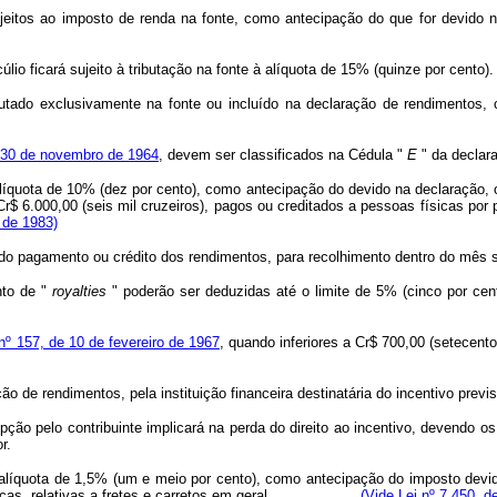
tos ao imposto de renda na fonte, como antecipação do que for devido na 
a de pecúlio ficará sujeito à tributação na fonte à alíquota de 15% (quin
ado exclusivamente na fonte ou incluído na declaração de rendimentos, c
e 30 de novembro de 1964
, devem ser classificados na Cédula "
E
" da declara
 alíquota de 10% (dez por cento), como antecipação do devido na declaração
a Cr$ 6.000,00 (seis mil cruzeiros), pagos ou creditados a pessoas fís
, de 1983)
 pagamento ou crédito dos rendimentos, para recolhimento dentro do mês se
nto de "
royalties
" poderão ser deduzidas até o limite de 5% (cinco por cen
 nº 157, de 10 de fevereiro de 1967
, quando inferiores a Cr$ 700,00 (setecent
ão de rendimentos, pela instituição financeira destinatária do incentivo previ
ção pelo contribuinte implicará na perda do direito ao incentivo, devendo os
r.
à alíquota de 1,5% (um e meio por cento), como antecipação do imposto devid
as físicas, relativas a fretes e carretos em geral.
(Vide Lei nº 7.450, d