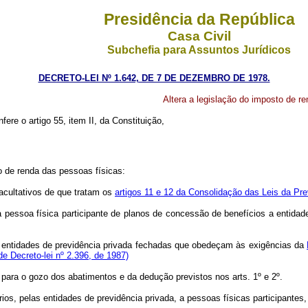
Presidência da República
Casa Civil
Subchefia para Assuntos Jurídicos
DECRETO-LEI Nº 1.642, DE 7 DE DEZEMBRO DE 1978.
Altera a legislação do imposto de r
fere o artigo 55, item II, da Constituição,
o de renda das pessoas físicas:
cultativos de que tratam os
artigos 11 e 12 da Consolidação das Leis da Pre
 pessoa física participante de planos de concessão de benefícios a entidad
a entidades de previdência privada fechadas que obedeçam às exigências da
de Decreto-lei nº 2.396, de 1987)
 para o gozo dos abatimentos e da dedução previstos nos arts. 1º e 2º.
os, pelas entidades de previdência privada, a pessoas físicas participantes,