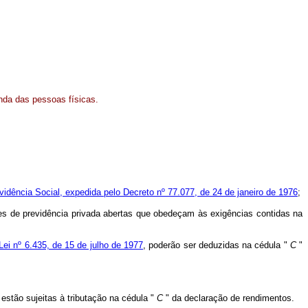
enda das pessoas físicas.
vidência Social, expedida pelo Decreto nº 77.077, de 24 de janeiro de 1976
;
es de previdência privada abertas que obedeçam às exigências contidas na
Lei nº 6.435, de 15 de julho de 1977
, poderão ser deduzidas na cédula "
C
"
 estão sujeitas à tributação na cédula "
C
" da declaração de rendimentos.