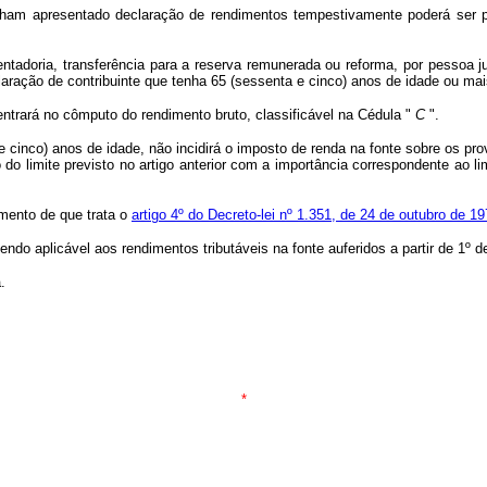
apresentado declaração de rendimentos tempestivamente poderá ser parc
adoria, transferência para a reserva remunerada ou reforma, por pessoa jurí
laração de contribuinte que tenha 65 (sessenta e cinco) anos de idade ou ma
ntrará no cômputo do rendimento bruto, classificável na Cédula "
C
".
e cinco) anos de idade, não incidirá o imposto de renda na fonte sobre os prov
 do limite previsto no artigo anterior com a importância correspondente ao 
timento de que trata o
artigo 4º do Decreto-lei nº 1.351, de 24 de outubro de 1
endo aplicável aos rendimentos tributáveis na fonte auferidos a partir de 1º d
.
*