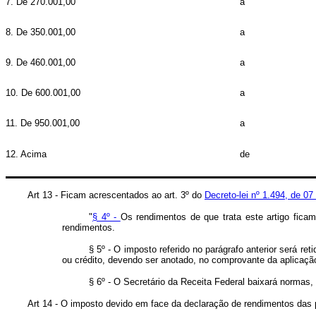
7. De 270.001,00
a
8. De 350.001,00
a
9. De 460.001,00
a
10. De 600.001,00
a
11. De 950.001,00
a
12. Acima
de
Art 13 - Ficam acrescentados ao art. 3º do
Decreto-lei nº 1.494, de 0
"
§ 4º -
Os rendimentos de que trata este artigo fica
rendimentos.
§ 5º - O imposto referido no parágrafo anterior será r
ou crédito, devendo ser anotado, no comprovante da aplicação,
§ 6º - O Secretário da Receita Federal baixará normas
Art 14 - O imposto devido em face da declaração de rendimentos das p