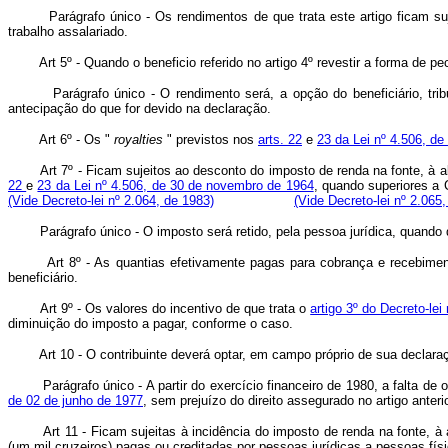
Parágrafo único - Os rendimentos de que trata este artigo ficam sujei
trabalho assalariado.
Art 5º - Quando o beneficio referido no artigo 4º revestir a form
Parágrafo único - O rendimento será, a opção do beneficiário, tribut
antecipação do que for devido na declaração.
Art 6º - Os "
royalties
" previstos nos
arts. 22
e
23 da Lei nº 4.506, d
Art 7º - Ficam sujeitos ao desconto do imposto de renda na fonte, à
22
e
23 da Lei nº 4.506, de 30 de novembro de 1964
, quando superiores 
(Vide Decreto-lei nº 2.064, de 1983)
(Vide Decreto-lei nº 2.065
Parágrafo único - O imposto será retido, pela pessoa jurídica, quando do
Art 8º - As quantias efetivamente pagas para cobrança e recebime
beneficiário.
Art 9º - Os valores do incentivo de que trata o
artigo 3º do Decreto-lei
diminuição do imposto a pagar, conforme o caso.
Art 10 - O contribuinte deverá optar, em campo próprio de sua declaraç
Parágrafo único - A partir do exercício financeiro de 1980, a falta de op
de 02 de junho de 1977
, sem prejuízo do direito assegurado no artigo anterio
Art 11 - Ficam sujeitas à incidência do imposto de renda na fonte, 
(um mil cruzeiros) pagas ou creditadas por pessoas jurídicas a pesso