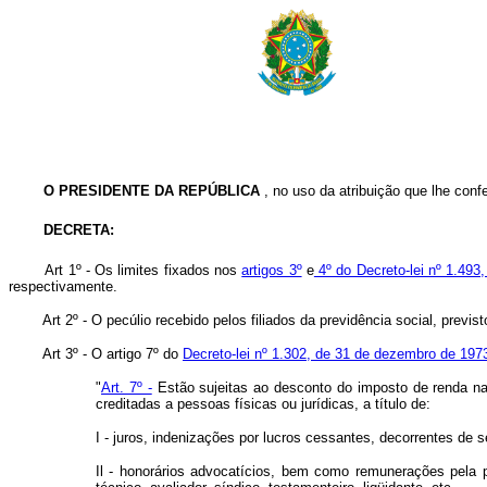
O PRESIDENTE DA REPÚBLICA
, no uso da atribuição que lhe confe
DECRETA:
Art
1º - Os limites fixados nos
artigos 3º
e
4º do Decreto-lei nº 1.493
respectivamente.
Art 2º - O pecúlio recebido pelos filiados da previdência social, previs
Art 3º - O artigo 7º do
Decreto-lei nº 1.302, de 31 de dezembro de 197
"
Art. 7º -
Estão sujeitas ao desconto do imposto de renda na 
creditadas a pessoas físicas ou jurídicas, a título de:
I - juros, indenizações por lucros cessantes, decorrentes de s
Il - honorários advocatícios, bem como remunerações pela pre