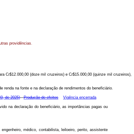
utras providências.
ara Cr$12.000,00 (doze mil cruzeiros) e Cr$15.000,00 (quinze mil cruzeiros),
de renda na fonte e na declaração de rendimentos do beneficiário.
03, de 2025)
Produção de efeitos
Vigência encerrada
vido na declaração do beneficiário, as importâncias pagas ou
genheiro, médico, contabilista, leiloeiro, perito, assistente