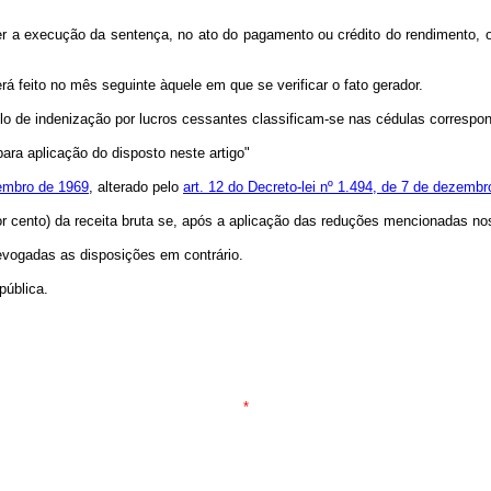
orrer a execução da sentença, no ato do pagamento ou crédito do rendimento
erá feito no mês seguinte àquele em que se verificar o fato gerador.
tulo de indenização por lucros cessantes classificam-se nas cédulas correspo
ara aplicação do disposto neste artigo"
tembro de 1969
, alterado pelo
art. 12 do Decreto-lei nº 1.494, de 7 de dezemb
por cento) da receita bruta se, após a aplicação das reduções mencionadas nos
evogadas as disposições em contrário.
ública.
*