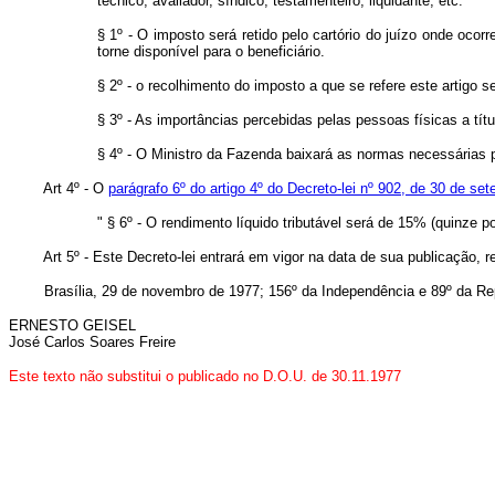
técnico, avaliador, síndico, testamenteiro, liqüidante, etc.
§ 1º - O imposto será retido pelo cartório do juízo onde oc
torne disponível para o beneficiário.
§ 2º - o recolhimento do imposto a que se refere este artigo s
§ 3º - As importâncias percebidas pelas pessoas físicas a tí
§ 4º - O Ministro da Fazenda baixará as normas necessárias p
Art 4º - O
parágrafo 6º do artigo 4º do Decreto-lei nº 902, de 30 de se
" § 6º - O rendimento líquido tributável será de 15% (quinze 
Art 5º - Este Decreto-lei entrará em vigor na data de sua publicação, r
Brasília, 29 de novembro de 1977; 156º da Independência e 89º da Rep
ERNESTO GEISEL
José Carlos Soares Freire
Este texto não substitui o publicado no D.O.U. de 30.11.1977