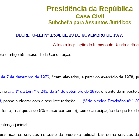
Presidência da República
Casa Civil
Subchefia para Assuntos Jurídicos
DECRETO-LEI Nº 1.584, DE 29 DE NOVEMBRO DE 1977.
Altera a legislação do Imposto de Renda e dá o
re o artigo 55, inciso II, da Constituição,
, de 7 de dezembro de 1976
, ficam elevados, a partir do exercício de 1978, p
to no
art. 1º da Lei nº 6.243, de 24 de setembro de 1975
, é isento do imposto 
3
, passa a vigorar com a seguinte redação:
(Vide Medida Provisória nº 1.3
fonte, à alíquota de 5% (cinco por cento), como antecipação do que for de
entença judicial;
stação de serviços no curso do processo judicial, tais como serviços de en