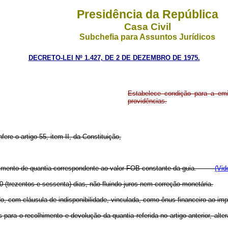
Presidência da República
Casa Civil
Subchefia para Assuntos Jurídicos
DECRETO-LEI Nº 1.427, DE 2 DE DEZEMBRO DE 1975.
Estabelece condição para a emi
providências.
fere o artigo 55, item II, da Constituição,
colhimento de quantia correspondente ao valor FOB constante da guia.
(Vid
60 (trezentos e sessenta) dias, não fluindo juros nem correção monetária.
do, com cláusula de indisponibilidade, vinculada, como ônus financeiro ao imp
para o recolhimento e devolução da quantia referida no artigo anterior, alt