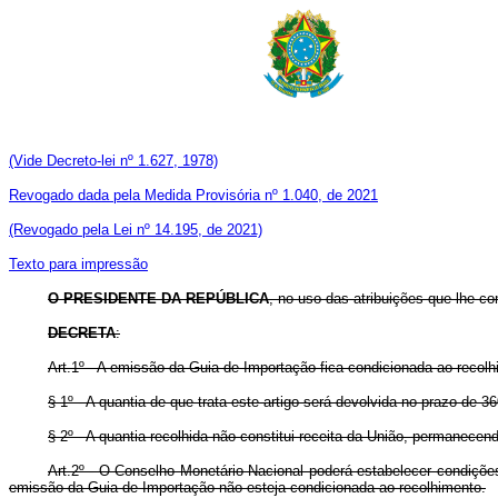
(Vide Decreto-lei nº 1.627, 1978)
Revogado dada pela Medida Provisória nº 1.040, de 2021
(Revogado pela Lei nº 14.195, de 2021)
Texto para impressão
O PRESIDENTE DA REPÚBLICA
, no uso das atribuições que lhe con
DECRETA
:
Art.1º - A emissão da Guia de Importação fica condicionada ao re
§ 1º - A quantia de que trata este artigo será devolvida no prazo de 3
§ 2º - A quantia recolhida não constitui receita da União, permanecen
Art.2º - O Conselho Monetário Nacional poderá estabelecer condições 
emissão da Guia de Importação não esteja condicionada ao recolhimento.