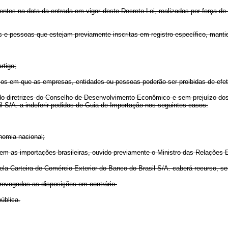
entes na data da entrada em vigor deste Decreto-Lei, realizados por força 
 e pessoas que estejam previamente inscritas em registro específico, mantid
rtigo;
os em que as empresas, entidades ou pessoas poderão ser proibidas de efet
undo diretrizes do Conselho de Desenvolvimento Econômico e sem prejuízo d
il S/A. a indeferir pedidos de Guia de Importação nos seguintes casos:
nomia nacional;
inem as importações brasileiras, ouvido previamente o Ministro das Relações E
ela Carteira de Comércio Exterior do Banco do Brasil S/A. caberá recurso, s
, revogadas as disposições em contrário.
ública.