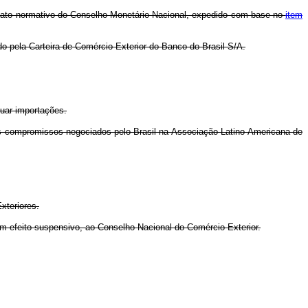
de ato normativo do Conselho Monetário Nacional, expedido com base no
item
o pela Carteira de Comércio Exterior do Banco do Brasil S/A.
uar importações.
os compromissos negociados pelo Brasil na Associação Latino-Americana de
xteriores.
em efeito suspensivo, ao Conselho Nacional do Comércio Exterior.