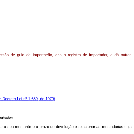
ssão de guia de importação, cria o registro de importador, e dá outras
e Decreto-Lei nº 1.689, de 1979)
ortador.
erar o seu montante e o prazo de devolução e relacionar as mercadorias cuja