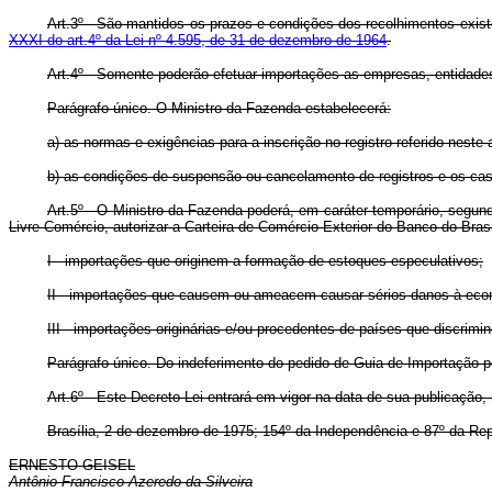
Art.3º - São mantidos os prazos e condições dos recolhimentos exist
XXXI do art.4º da Lei nº 4.595, de 31 de dezembro de 1964
.
Art.4º - Somente poderão efetuar importações as empresas, entidades
Parágrafo único. O Ministro da Fazenda estabelecerá:
a) as normas e exigências para a inscrição no registro referido neste a
b) as condições de suspensão ou cancelamento de registros e os cas
Art.5º - O Ministro da Fazenda poderá, em caráter temporário, seg
Livre Comércio, autorizar a Carteira de Comércio Exterior do Banco do Bras
I - importações que originem a formação de estoques especulativos;
II - importações que causem ou ameacem causar sérios danos à eco
III - importações originárias e/ou procedentes de países que discrim
Parágrafo único. Do indeferimento do pedido de Guia de Importação p
Art.6º - Este Decreto-Lei entrará em vigor na data de sua publicação
Brasília, 2 de dezembro de 1975; 154º da Independência e 87º da Rep
ERNESTO GEISEL
Antônio Francisco Azeredo da Silveira