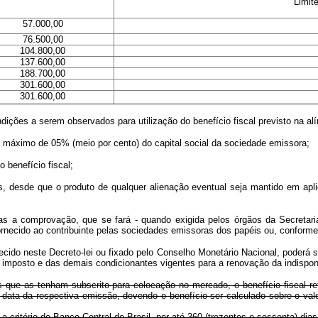
Limit
57.000,00
76.500,00
104.800,00
137.600,00
188.700,00
301.600,00
301.600,00
ões a serem observados para utilização do benefício fiscal previsto na al
áximo de 05% (meio por cento) do capital social da sociedade emissora;
 benefício fiscal;
desde que o produto de qualquer alienação eventual seja mantido em aplic
a comprovação, que se fará - quando exigida pelos órgãos da Secretari
ornecido ao contribuinte pelas sociedades emissoras dos papéis ou, conforme o
do neste Decreto-lei ou fixado pelo Conselho Monetário Nacional, poderá ser
 imposto e das demais condicionantes vigentes para a renovação da indisponi
as que as tenham subscrito para colocação no mercado, o benefício fiscal re
 data da respectiva emissão, devendo o benefício ser calculado sobre o valo
ritério do Banco Central do Brasil, por até 360 (trezentos e sessenta) dias