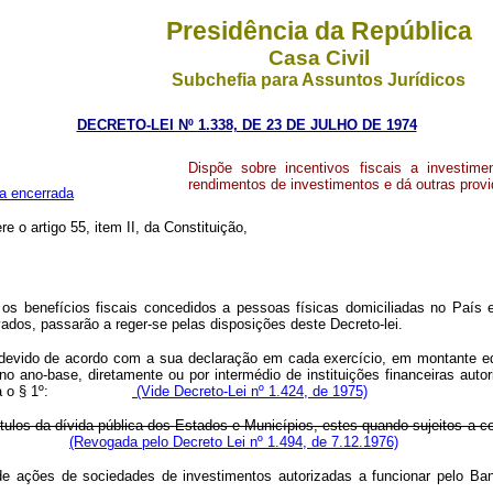
Presidência da República
Casa Civil
Subchefia para Assuntos Jurídicos
DECRETO-LEI Nº 1.338, DE 23 DE JULHO DE 1974
Dispõe sobre incentivos fiscais a investime
rendimentos de investimentos e dá outras provi
a encerrada
re o artigo 55, item II, da Constituição,
, os benefícios fiscais concedidos a pessoas físicas domiciliadas no País
dos, passarão a reger-se pelas disposições deste Decreto-lei.
 devido de acordo com a sua declaração em cada exercício, em montante eq
 no ano-base, diretamente ou por intermédio de instituições financeiras aut
 que trata o § 1º:
(Vide Decreto-Lei nº 1.424, de 1975)
ítulos da dívida pública dos Estados e Municípios, estes quando sujeitos a
(Revogada pelo Decreto Lei nº 1.494, de 7.12.1976)
 ações de sociedades de investimentos autorizadas a funcionar pelo Banc