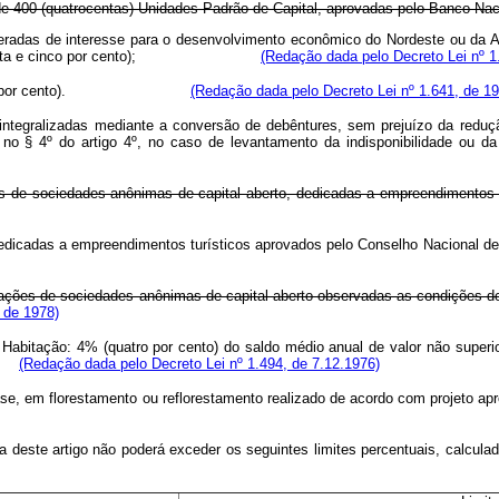
 400 (quatrocentas) Unidades Padrão de Capital, aprovadas pelo Banco Nac
ideradas de interesse para o desenvolvimento econômico do Nordeste ou da 
5% (quarenta e cinco por cento);
(Redação dada pelo Decreto Lei nº 1
30% (trinta por cento).
(Redação dada pelo Decreto Lei nº 1.641, de 19
egralizadas mediante a conversão de debêntures, sem prejuízo da redução
o § 4º do artigo 4º, no caso de levantamento da indisponibilidade ou da 
de ações de sociedades anônimas de capital aberto, dedicadas a empr
edicadas a empreendimentos turísticos aprovados pelo Conselho Nacional de 
 ações de sociedades anônimas de capital aberto observadas as condições do
 de 1978)
abitação: 4% (quatro por cento) do saldo médio anual de valor não superi
se.
(Redação dada pelo Decreto Lei nº 1.494, de 7.12.1976)
m florestamento ou reflorestamento realizado de acordo com projeto aprovad
a deste artigo não poderá exceder os seguintes limites percentuais, calcula