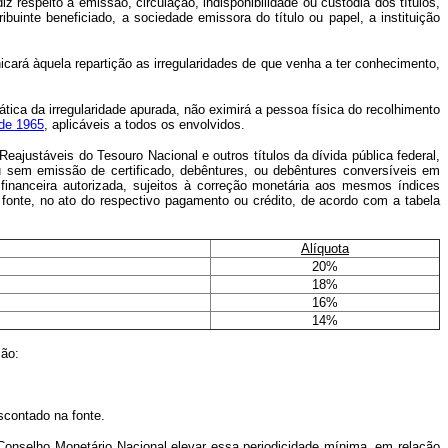
respeito à emissão, circulação, indisponibilidade ou custódia dos títulos,
ibuinte beneficiado, a sociedade emissora do título ou papel, a instituição
ará àquela repartição as irregularidades de que venha a ter conhecimento,
ica da irregularidade apurada, não eximirá a pessoa física do recolhimento
 de 1965
, aplicáveis a todos os envolvidos.
eajustáveis do Tesouro Nacional e outros títulos da dívida pública federal,
m ou sem emissão de certificado, debêntures, ou debêntures conversíveis em
o financeira autorizada, sujeitos à correção monetária aos mesmos índices
fonte, no ato do respectivo pagamento ou crédito, de acordo com a tabela
Alíquota
20%
18%
16%
14%
ção:
contado na fonte.
 Conselho Monetário Nacional elevar essa periodicidade mínima, em relação