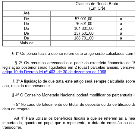
Classes de Renda Bruta
(Em Cr$)
Até
De
57.001,00
a
De
76.501,00
a
De
104.801,00
a
De
137.601,00
a
De
188.701,00
a
Mais de
§ 1º Os percentuais a que se refere este artigo serão calculados com bas
§ 2º Os recursos arrecadados a partir do exercício financeiro de 197
legislação posterior serão liquidados em 2 (duas) parcelas anuais, vencíve
artigo 10 do Decreto-lei nº 403, de 30 de dezembro de 1968
.
§ 3º A liquidação de que trata este artigo será sempre calculada sobre o 
ano, o saldo remanescente.
§ 4º O Conselho Monetário Nacional poderá modificar os percentuais indi
§ 5º No caso de falecimento do titular do depósito ou do certificado de
data do resgate.
Art 4º Para utilizar os benefícios fiscais a que se referem as alín
importando, quanto ao papel que o represente, a data da emissão ou do v
transcorrer.