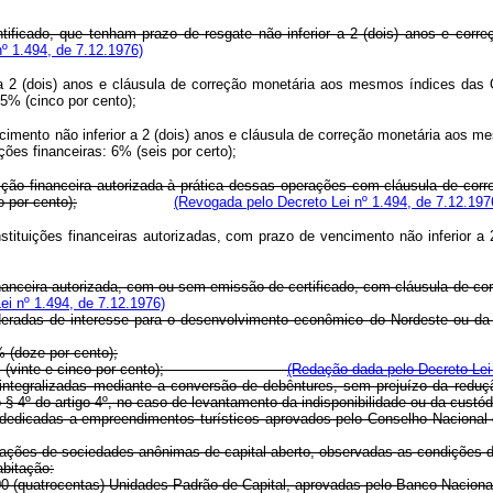
entificado, que tenham prazo de resgate não inferior a 2 (dois) anos e cor
º 1.494, de 7.12.1976)
r a 2 (dois) anos e cláusula de correção monetária aos mesmos índices da
 5% (cinco por cento);
imento não inferior a 2 (dois) anos e cláusula de correção monetária aos 
ões financeiras: 6% (seis por certo);
tuição financeira autorizada à prática dessas operações com cláusula de cor
 por cento);
(Revogada pelo Decreto Lei nº 1.494, de 7.12.197
stituições financeiras autorizadas, com prazo de vencimento não inferior a
o financeira autorizada, com ou sem emissão de certificado, com cláusula de 
ei nº 1.494, de 7.12.1976)
ideradas de interesse para o desenvolvimento econômico do Nordeste ou da
 (doze por cento);
aberto 25% (vinte e cinco por cento);
(Redação dada pelo Decreto Lei 
egralizadas mediante a conversão de debêntures, sem prejuízo da redução
 4º do artigo 4º, no caso de levantamento da indisponibilidade ou da custódi
icadas a empreendimentos turísticos aprovados pelo Conselho Nacional d
ões de sociedades anônimas de capital aberto, observadas as condições do 
bitação:
0 (quatrocentas) Unidades Padrão de Capital, aprovadas pelo Banco Naciona