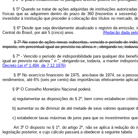
§ 5º Quando se tratar de ações adquiridas de instituições autorizadas
físicas que as adquirirem dentro do prazo de 360 (trezentos e sessenta)
investidor à instituição que proceder à colocação dos títulos no 
§ 6º Desde que seja devidamente atualizado o registro da emissão, in
Central do Brasil, por até 5 (cinco) anos.
(Redação dada pelo 
§ 7º No caso de ações novas subscritas, vencido o período de indi
imposto, em percentual igual ao previsto na alínea
n
, obrigando-se, todavi
§ 7º - Vencido o período de indisponibilidade para qualquer dos bene
igual ao previsto na alínea "
n
", obrigando-se, todavia, a manter ind
Decreto Lei nº 1.494, de 7.12.1976)
§ 8º No exercício financeiro de 1975, ano-base de 1974, se a pessoa f
rendimentos, até 6% (seis por cento) das importâncias efetivamente aplicad
§ 9º O Conselho Monetário Nacional poderá:
a) regulamentar as disposições do § 2º, bem como estabelecer critérios e
b) aumentar ou de diminuir de até metade de seus valores quaisquer dos
c) estabelecer taxas máximas de juros para que os investimentos que os
Art 3º O disposto no § 1º, do artigo 2º, não se aplica à redução do
legislação posterior, e cujo cálculo passará a obedecer à seguint