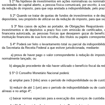
§ 1º Na hipótese de investimentos em ações nominativas ou nominativas
sociedades de capital aberto, a pessoa física comunicará, por escrito, à so
da redução do imposto, para que seja anotada a indisponibilidade, pelo prazo
§ 2º Quando se tratar de quotas de fundos de investimentos e de depósito
depositária, seu propósito de utilizar-se da redução do imposto, para que se
§ 3º Nos casos de ações ao portador, de Obrigações Reajustáveis do Teso
investimentos e de depósitos a prazo fixo com emissão de certificados, d
financeira autorizada, as pessoas físicas que desejarem gozar do benefíci
instituição financeira de sua livre escolha, dos títulos ou papéis correspon
§ 4º Poderá ser feito o levantamento total ou parcial da indisponibilidad
da Secretaria da Receita Federal a que estiver jurisdicionada, mediante:
a) prova de haver pago o valor correspondente à redução do imposto obt
normalmente lançado; ou
b) alegação procedente de não haver utilizado o benefício fiscal da re
§ 5º O Conselho Monetário Nacional poderá:
a) ampliar para 3 (três) anos o período de indisponibilidade ou de custód
b) reduzir de até 1 (um) ano o período de indisponibilidade ou de custó
alíneas e no artigo 4º;
c) baixar normas especiais para a execução dos serviços de custódia dos