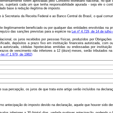
lementarmente forem aprovadas pelo Conselho Monetário Nacional, no que diz 
os, sujeitará cada um que tenha responsabilidade apurada - seja ele o contr
 dado base à redução ilegítima de imposto.
ecretaria da Receita Federal e ao Banco Central do Brasil, o qual comunic
ilegitimamente beneficiado ou por qualquer das entidades envolvidas na prát
prejuízo das sanções previstas para a espécie na
Lei nº 4.729, de 14 de julho
cional, os juros recebidos por pessoas físicas, produzidos por Obrigações R
ntificado, depósitos a prazo fixo em instituição financeira autorizada, co
ra autorizada, cédulas hipotecárias emitidas ou endossadas por instituiçã
azos de vencimento não inferiores a 12 (doze) meses, serão tributados na 
-lei nº 1.979, de 1982)
ua percepção, os juros de que trata este artigo serão incluídos na declara
antecipação do imposto devido na declaração, aquele que houver sido des
los inferiores a 30 (trinta) dias, vedada qualquer antecipação, podendo o