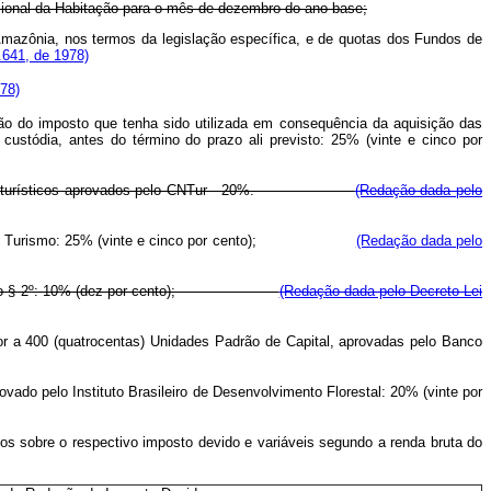
ional da Habitação para o mês de dezembro do ano-base;
Amazônia, nos termos da legislação específica, e de quotas dos Fundos de
.641, de 1978)
78)
 do imposto que tenha sido utilizada em consequência da aquisição das
custódia, antes do término do prazo ali previsto: 25% (vinte e cinco por
eendimentos turísticos aprovados pelo CNTur - 20%.
(Redação dada pelo
Turismo: 25% (vinte e cinco por cento);
(Redação dada pelo
 § 2º: 10% (dez por cento);
(Redação dada pelo Decreto Lei
or a 400 (quatrocentas) Unidades Padrão de Capital, aprovadas pelo Banco
o pelo Instituto Brasileiro de Desenvolvimento Florestal: 20% (vinte por
dos sobre o respectivo imposto devido e variáveis segundo a renda bruta do