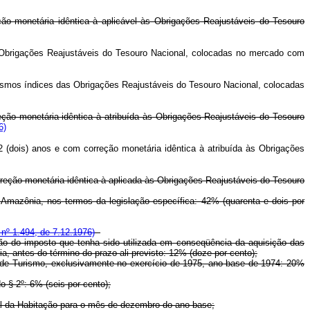
reção monetária idêntica à aplicável às Obrigações Reajustáveis do Tesouro
s Obrigações Reajustáveis do Tesouro Nacional, colocadas no mercado com
mesmos índices das Obrigações Reajustáveis do Tesouro Nacional, colocadas
reção monetária idêntica à atribuída às Obrigações Reajustáveis do Tesouro
6)
 2 (dois) anos e com correção monetária idêntica à atribuída às Obrigações
correção monetária idêntica à aplicada às Obrigações Reajustáveis do Tesouro
 Amazônia, nos termos da legislação específica: 42% (quarenta e dois por
nº 1.494, de 7.12.1976)
 do imposto que tenha sido utilizada em conseqüência da aquisição das
a, antes do término do prazo ali previsto: 12% (doze por cento);
e Turismo, exclusivamente no exercício de 1975, ano-base de 1974: 20%
§ 2º: 6% (seis por cento);
l da Habitação para o mês de dezembro do ano-base;