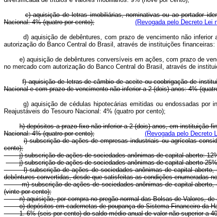
c) aquisição de letras imobiliárias, nominativas ou ao portador id
Nacional: 4% (quatro por cento);
(Revogada pelo Decreto Lei n
d) aquisição de debêntures, com prazo de vencimento não inferio
autorização do Banco Central do Brasil, através de instituições financeiras:
e) aquisição de debêntures conversíveis em ações, com prazo de venc
no mercado com autorização do Banco Central do Brasil, através de instituiç
f) aquisição de letras de câmbio de aceite ou coobrigação de insti
Nacional e com prazo de vencimento não inferior a 2 (dois) anos: 4% (quatro
g) aquisição de cédulas hipotecárias emitidas ou endossadas por in
Reajustáveis do Tesouro Nacional: 4% (quatro por cento);
h) depósitos a prazo fixo não inferior a 2 (dois) anos, em instituiçã
Nacional: 4% (quatro por cento);
(Revogada pelo Decreto L
i) subscrição de ações de empresas industriais ou agrícolas cons
cento);
j) subscrição de ações de sociedades anônimas de capital aberto: 12%
j) subscrição de ações de sociedades anônimas de capital 
l) subscrição de ações de sociedades anônimas de capital aberto, int
debêntures convertidas, desde que satisfeitas as condições enumeradas no §
m) subscrição de ações de sociedades anônimas de capital aberto, ded
(vinte por cento);
n) aquisição, por compra no pregão normal das Bolsas de Valores, de aç
o) depósitos em cadernetas de poupança do Sistema Financeiro da Ha
1. 6% (seis por cento) do saldo médio anual de valor não superior a 40