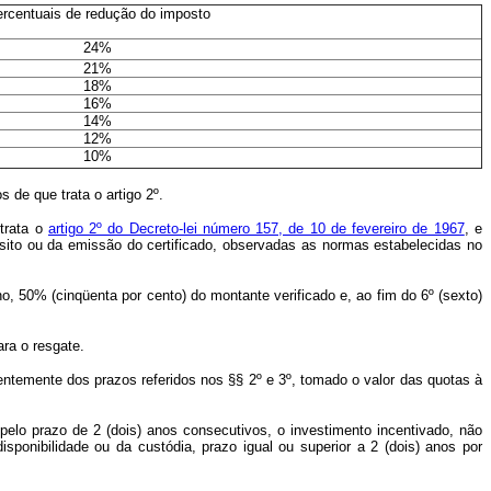
rcentuais de redução do imposto
24%
21%
18%
16%
14%
12%
10%
de que trata o artigo 2º.
trata o
artigo 2º do Decreto-lei número 157, de 10 de fevereiro de 1967
, e
epósito ou da emissão do certificado, observadas as normas estabelecidas no
, 50% (cinqüenta por cento) do montante verificado e, ao fim do 6º (sexto)
ra o resgate.
temente dos prazos referidos nos §§ 2º e 3º, tomado o valor das quotas à
, pelo prazo de 2 (dois) anos consecutivos, o investimento incentivado, não
ponibilidade ou da custódia, prazo igual ou superior a 2 (dois) anos por