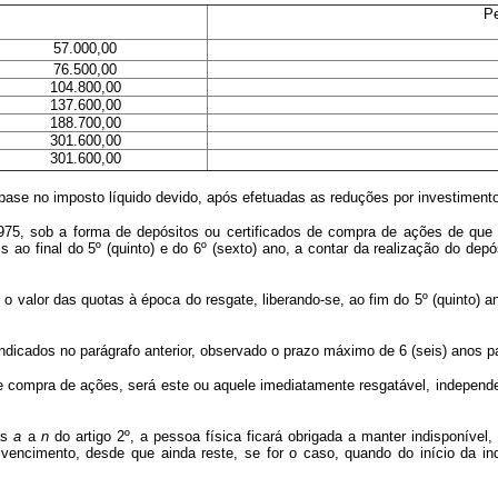
Pe
57.000,00
76.500,00
104.800,00
137.600,00
188.700,00
301.600,00
301.600,00
e no imposto líquido devido, após efetuadas as reduções por investimentos 
5, sob a forma de depósitos ou certificados de compra de ações de que 
is ao final do 5º (quinto) e do 6º (sexto) ano, a contar da realização do d
valor das quotas à época do resgate, liberando-se, ao fim do 5º (quinto) ano
cados no parágrafo anterior, observado o prazo máximo de 6 (seis) anos pa
 compra de ações, será este ou aquele imediatamente resgatável, independen
eas
a
a
n
do artigo 2º, a pessoa física ficará obrigada a manter indisponível
encimento, desde que ainda reste, se for o caso, quando do início da indis