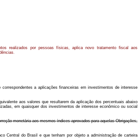
ntos realizados por pessoas físicas, aplica novo tratamento fiscal aos
dências.
 e correspondentes a aplicações financeiras em investimentos de interesse
uivalente aos valores que resultarem da aplicação dos percentuais abaixo
orizadas, em quaisquer dos investimentos de interesse econômico ou social
 correção monetária aos mesmos índices aprovados para aquelas Obrigações,
o Central do Brasil e que tenham por objeto a administração de carteira