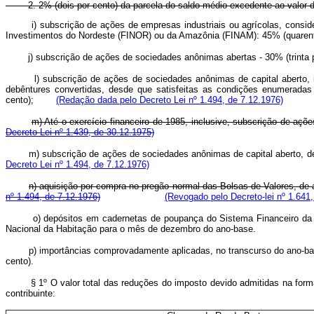
2. 2% (dois por cento) da parcela do saldo médio excedente ao valor de
i) subscrição de ações de empresas industriais ou agrícolas, cons
Investimentos do Nordeste (FINOR) ou da Amazônia (FINAM): 4
j) subscrição de ações de sociedades anônimas abertas - 
l) subscrição de ações de sociedades anônimas de capital aberto, int
debêntures convertidas, desde que satisfeitas as condições enumeradas n
cento);
(Redação dada pelo Decreto Lei nº 1.494, de 7.12.1976)
m) Até o exercício financeiro de 1985, inclusive, subscrição 
Decreto Lei nº 1.439, de 30.12.1975)
m) subscrição de ações de sociedades anônimas de capital aberto, d
Decreto Lei nº 1.494, de 7.12.1976)
n) aquisição por compra no pregão normal das Bolsas de Valores, de
nº 1.494, de 7.12.1976)
(Revogado pelo Decreto-lei nº 1.641,
o)
depósitos em cadernetas de poupança do Sistema Financeiro da H
Nacional da Habitação para o mês de dezembro do ano-ba
p) importâncias comprovadamente aplicadas, no transcurso do ano-base, e
cento).
§ 1º O valor total das reduções do imposto devido admitidas na form
contribuinte: