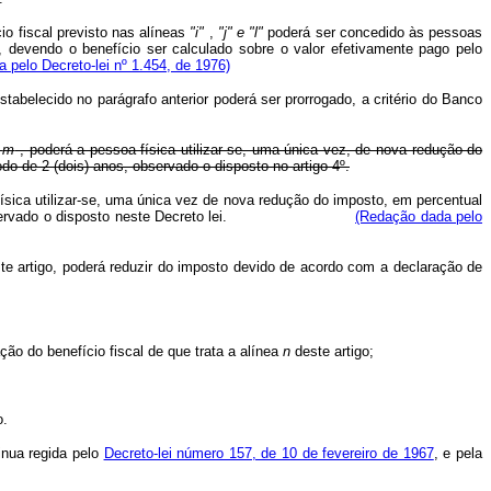
io fiscal previsto nas alíneas
"i"
,
"j"
e "l"
poderá ser concedido às pessoas
, devendo o benefício ser calculado sobre o valor efetivamente pago pelo
 pelo Decreto-lei nº 1.454, de 1976)
tabelecido no parágrafo anterior poderá ser prorrogado, a critério do Banco
e
m
, poderá a pessoa física utilizar-se, uma única vez, de nova redução do
o de 2 (dois) anos, observado o disposto no artigo 4º.
física utilizar-se, uma única vez de nova redução do imposto, em percentual
s) anos, observado o disposto neste Decreto lei.
(Redação dada pelo
te artigo, poderá reduzir do imposto devido de acordo com a declaração de
o do benefício fiscal de que trata a alínea
n
deste artigo;
o.
inua regida pelo
Decreto-lei número 157, de 10 de fevereiro de 1967
, e pela