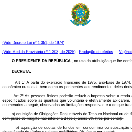
(V
ide Decreto Lei nº 1.351, de 1974)
(Vide Medida Provisória nº 1.303, de 2025)
Produção de efeitos
Vigênci
O PRESIDENTE DA REPÚBLICA
, no uso da atribuição que lhe confe
DECRETA:
Art
1º A partir do exercício financeiro de 1975, ano-base de 1974
econômico ou social, bem como os pertinentes aos rendimentos deles deriva
Art 2º As pessoas físicas poderão reduzir o imposto sobre a renda
especificados sobre as quantias que voluntária e efetivamente aplicarem,
enumerados a seguir, observadas as limitações respectivas e a de
a) aquisição de Obrigações Reajustáveis do Tesouro Nacional ou de t
com prazo de resgate não inferior a 2 (dois) anos: 3% (três por cento);
b) aquisição de quotas de fundos em condomínio ou subscrição de
diversificada de títulos e valores mobiliários: 9% (nove por cento);