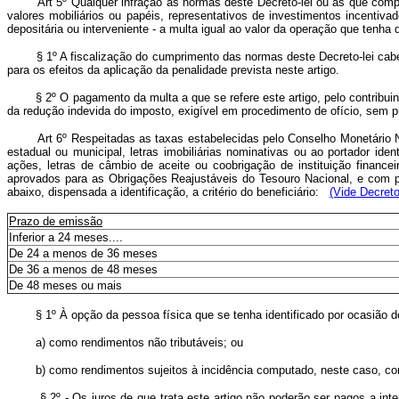
Art 5º Qualquer infração às normas deste Decreto-lei ou às que comp
valores mobiliários ou papéis, representativos de investimentos incentivad
depositária ou interveniente - a multa igual ao valor da operação que tenha
§ 1º A fiscalização do cumprimento das normas deste Decreto-lei cabe à S
para os efeitos da aplicação da penalidade prevista neste artigo.
§ 2º O pagamento da multa a que se refere este artigo, pelo contribuinte 
da redução indevida do imposto, exigível em procedimento de ofício, sem 
Art 6º Respeitadas as taxas estabelecidas pelo Conselho Monetário Na
estadual ou municipal, letras imobiliárias nominativas ou ao portador ide
ações, letras de câmbio de aceite ou coobrigação de instituição financei
aprovados para as Obrigações Reajustáveis do Tesouro Nacional, e com pr
abaixo, dispensada a identificação, a critério do beneficiário:
(Vide Decreto
Prazo de emissão
Inferior a 24 meses....
De 24 a menos de 36 meses
De 36 a menos de 48 meses
De 48 meses ou mais
§ 1º À opção da pessoa física que se tenha identificado por ocasião de s
a) como rendimentos não tributáveis; ou
b) como rendimentos sujeitos à incidência computado, neste caso, como 
§ 2º - Os juros de que trata este artigo não poderão ser pagos a interva