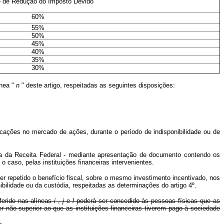
e de Redução do Imposto Devido
60%
55%
50%
45%
40%
35%
30%
ínea "
n
" deste artigo, respeitadas as seguintes disposições:
ações no mercado de ações, durante o período de indisponibilidade ou de
a da Receita Federal - mediante apresentação de documento contendo os
 caso, pelas instituições financeiras intervenientes.
 repetido o benefício fiscal, sobre o mesmo investimento incentivado, nos
bilidade ou da custódia, respeitadas as determinações do artigo 4º.
ferido nas alíneas
i
,
j
e
l
poderá ser concedido às pessoas físicas que as
r não superior ao que as instituições financeiras tiverem pago à sociedade
.