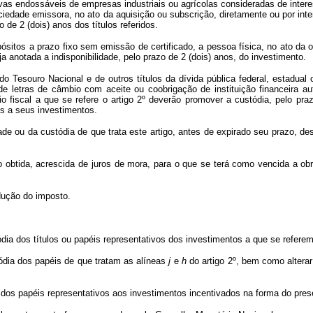
 endossáveis de empresas industriais ou agrícolas consideradas de intere
ciedade emissora, no ato da aquisição ou subscrição, diretamente ou por interm
 de 2 (dois) anos dos títulos referidos.
s a prazo fixo sem emissão de certificado, a pessoa física, no ato da ope
ja anotada a indisponibilidade, pelo prazo de 2 (dois) anos, do investimento.
uro Nacional e de outros títulos da dívida pública federal, estadual ou 
e letras de câmbio com aceite ou coobrigação de instituição financeira au
o fiscal a que se refere o artigo 2º deverão promover a custódia, pelo pra
tes a seus investimentos.
e ou da custódia de que trata este artigo, antes de expirado seu prazo, des
ida, acrescida de juros de mora, para o que se terá como vencida a obrig
dução do imposto.
ia dos títulos ou papéis representativos dos investimentos a que se refere
dia dos papéis de que tratam as alíneas
j
e
h
do artigo 2º, bem como alter
 papéis representativos aos investimentos incentivados na forma do prese