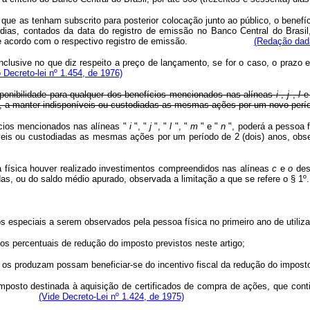
 que as tenham subscrito para posterior colocação junto ao público, o benefíc
 dias, contados da data do registro de emissão no Banco Central do Brasil
mercado, de acordo com o respectivo registro de emissão.
(Redação dada
clusive no que diz respeito a preço de lançamento, se for o caso, o prazo es
Decreto-lei nº 1.454, de 1976)
sponibilidade para qualquer dos benefícios mencionados nas alíneas
i
,
j
,
l
a, a manter indisponíveis ou custodiadas as mesmas ações por um novo períod
fícios mencionados nas alíneas "
i
", "
j
", "
l
", "
m
" e "
n
", poderá a pessoa 
isponíveis ou custodiadas as mesmas ações por um período de 2 (doi
ísica houver realizado investimentos compreendidos nas alíneas
c
e
o
des
as, ou do saldo médio apurado, observada a limitação a que se refere o § 1º.
speciais a serem observados pela pessoa física no primeiro ano de utilizaçã
 percentuais de redução do imposto previstos neste artigo;
 produzam possam beneficiar-se do incentivo fiscal da redução do impost
 imposto destinada à aquisição de certificados de compra de ações, que cont
e tabela:
(Vide Decreto-Lei nº 1.424, de 1975)