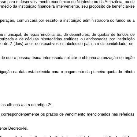
sse para o desenvolvimento econômico do Nordeste ou da Amazônia, ou de
édio da instituição financeira interveniente, seu propósito de beneficiar-se
ração, comunicará por escrito, à instituição administradora do fundo ou a
municipal, de letras imobiliárias, de debêntures, de quotas de fundos de
torizada e de cédulas hipotecárias emitidas ou endossadas por instituição
zo de 2 (dois) anos consecutivos estabelecido para a indisponibilidade, em
de que a pessoa física interessada solicite e obtenha autorização do órgão
ação na data estabelecida para o pagamento da primeira quota do tributo
m as alíneas
a
a
n
do artigo 2º;
ar correspondentemente os prazos de vencimento mencionados nas referidas
nte Decreto-lei.