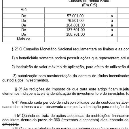
Classes de Renda Bruta
(Em Cr$)
Até
De
57.001,00
a
De
76.501,00
a
De
104.801,00
a
De
137.601,00
a
De
188.701,00
a
Mais de
§ 2º O Conselho Monetário Nacional regulamentará os limites e as condiç
1) o beneficiário somente poderá possuir ações que representem até o m
2) instituição de valor máximo de aplicação, para efeito de utilização do
3) autorização para movimentação da carteira de títulos incentivados, 
custódia dos investimentos.
§ 3º As reduções do imposto de que trata este artigo ficam sujeitas 
elementos indispensáveis à identificação do investimento e do investidor, f
§ 4º Vencido cada período de indisponibilidade ou de custódia estabeleci
casos das alíneas
a
a
h
, observada a respectiva limitação para redução do
§ 5º Quando se trata de ações adquiridas de instituições financeir
adquirirem dentro do prazo de 360 (trezentos e sessenta) dias, contado da
emissora.
§ 6º O prazo estabelecido no parágrafo anterior poderá ser prorrogado, a c