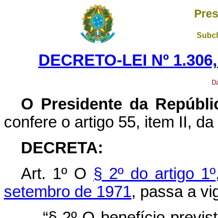
Pres
Subch
DECRETO-LEI Nº 1.306,
Dá
O Presidente da Repúbli
confere o artigo 55, item II, da
DECRETA:
Art
. 1º O
§ 2º do artigo 1º
setembro de 1971
, passa a vi
“§ 2º O benefício previs