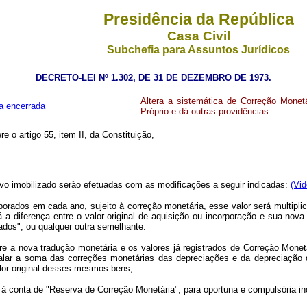
Presidência da República
Casa Civil
Subchefia para Assuntos Jurídicos
DECRETO-LEI Nº 1.302, DE 31 DE DEZEMBRO DE 1973.
Altera a sistemática de Correção Monet
a encerrada
Próprio e dá outras providências.
re o artigo 55, item II, da Constituição,
ativo imobilizado serão efetuadas com as modificações a seguir indicadas:
(Vid
rporados em cada ano, sujeito à correção monetária, esse valor será multipl
á a diferença entre o valor original de aquisição ou incorporação e sua nov
ados", ou qualquer outra semelhante.
 a nova tradução monetária e os valores já registrados de Correção Monetá
igualar a soma das correções monetárias das depreciações e da depreciaçã
alor original desses mesmos bens;
 à conta de "Reserva de Correção Monetária", para oportuna e compulsória in