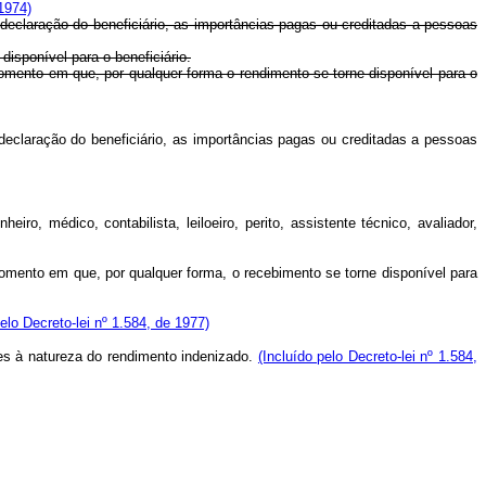
1974)
 declaração do beneficiário, as importâncias pagas ou creditadas a pessoas
isponível para o beneficiário.
momento em que, por qualquer forma o rendimento se torne disponível para o
 declaração do beneficiário, as importâncias pagas ou creditadas a pessoas
o, médico, contabilista, leiloeiro, perito, assistente técnico, avaliador,
momento em que, por qualquer forma, o recebimento se torne disponível para
lo Decreto-lei nº 1.584, de 1977)
tes à natureza do rendimento indenizado.
(Incluído pelo Decreto-lei nº 1.584,