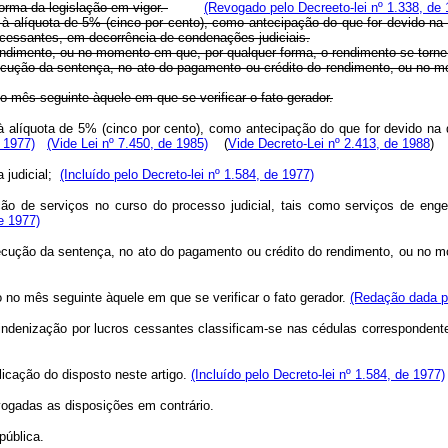
forma da legislação em vigor.
(Revogado pelo Decreeto-lei nº 1.338, de 
 à alíquota de 5% (cinco por cento), como antecipação do que for devido na
os cessantes, em decorrência de condenações judiciais.
dimento, ou no momento em que, por qualquer forma, o rendimento se torne d
execução da sentença, no ato do pagamento ou crédito do rendimento, ou no 
 mês seguinte àquele em que se verificar o fato gerador.
 à alíquota de 5% (cinco por cento), como antecipação do que for devido na
 1977)
(Vide Lei nº 7.450, de 1985)
(
Vide Decreto-Lei nº 2.413, de 1988
)
a judicial;
(Incluído pelo Decreto-lei nº 1.584, de 1977)
 de serviços no curso do processo judicial, tais como serviços de engenheir
de 1977)
 execução da sentença, no ato do pagamento ou crédito do rendimento, ou no 
to no mês seguinte àquele em que se verificar o fato gerador.
(Redação dada pe
e indenização por lucros cessantes classificam-se nas cédulas corresponden
icação do disposto neste artigo.
(Incluído pelo Decreto-lei nº 1.584, de 1977)
ogadas as disposições em contrário.
ública.