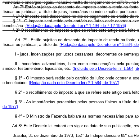
monetária e encargos legais, inclusive multa de lançamento
ex officio
, na 
Art 7º Estão sujeitas ao desconto do imposto sobre a renda na fonte
físicas ou jurídicas, a título de juros, honorários ou indenizações por lucr
§ 1º O imposto será descontado no ato do pagamento ou crédito do ren
§ 1º - O imposto será retido pelo cartório do Juízo onde ocorrer a 
beneficiário.
(Redação dada pelo Decreto Lei nº 1.494, de 7.12.1976)
§ 2º O recolhimento do imposto a que se refere este artigo será feito no
Art. 7º - Estão sujeitas ao desconto do imposto de renda na fonte,
físicas ou jurídicas, a título de:
(Redação dada pelo Decreto-lei nº 1.584, de
I - juros, indenizações por lucros cessantes, decorrentes de sentenç
Il - honorários advocatícios, bem como remunerações pela prestação
síndico, testamenteiro, liqüidante, etc.
(Incluído pelo Decreto-lei nº 1.584, 
§ 1º - O imposto será retido pelo cartório do juízo onde ocorrer a
o beneficiário.
(Redação dada pelo Decreto-lei nº 1.584, de 1977)
§ 2º - o recolhimento do imposto a que se refere este artigo será fei
§ 3º - As importâncias percebidas pelas pessoas físicas a título d
de 1977)
§ 4º - O Ministro da Fazenda baixará as normas necessárias para apl
Art 8º Este Decreto-lei entrará em vigor na data de sua publicação, rev
Brasília, 31 de dezembro de 1973; 152º da Independência e 85º da Rep