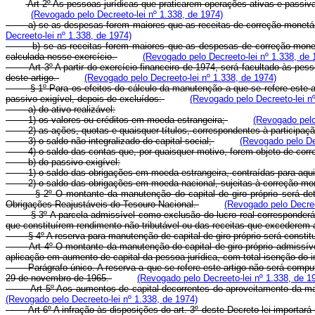
Art 2º As pessoas jurídicas que praticarem operações ativas e passiva
(Revogado pelo Decreeto-lei nº 1.338, de 1974)
a) se as despesas forem maiores que as receitas de correção monetária, o
Decreeto-lei nº 1.338, de 1974)
b) se as receitas forem maiores que as despesas de correção monetária,
calculada nesse exercício.
(Revogado pelo Decreeto-lei nº 1.338, de 
Art 3º A partir do exercício financeiro de 1974, será facultado às pe
deste artigo.
(Revogado pelo Decreeto-lei nº 1.338, de 1974)
§ 1º Para os efeitos do cálculo da manutenção a que se refere este artigo,
passivo exigível, depois de excluídos:
(Revogado pelo Decreeto-lei n
a) do ativo realizável:
1) os valores ou créditos em moeda estrangeira;
(Revogado pelo
2) as ações, quotas e quaisquer títulos, correspondentes à participaçã
3) o saldo não integralizado do capital social;
(Revogado pelo Dec
4) o saldo das contas que, por quaisquer motivo, forem objeto de corre
b) do passivo exigível:
1) o saldo das obrigações em moeda estrangeira, contraídas para aquisi
2) o saldo das obrigações em moeda nacional, sujeitas à correção monetá
§ 2º O montante da manutenção do capital de giro próprio será determin
Obrigações Reajustáveis do Tesouro Nacional.
(Revogado pelo Decree
§ 3º A parcela admissível como exclusão do lucro real corresponderá à m
que constituírem rendimento não tributável ou das receitas que excederem
§ 4º A reserva para manutenção de capital de giro próprio será constituíd
Art 4º O montante da manutenção do capital de giro próprio admissíve
aplicação em aumento de capital da pessoa jurídica, com total isenção do i
Parágrafo único. A reserva a que se refere este artigo não será computa
29 de novembro de 1965.
(Revogado pelo Decreeto-lei nº 1.338, de 1
Art 5º Aos aumentos de capital decorrentes do aproveitamento da ma
(Revogado pelo Decreeto-lei nº 1.338, de 1974)
Art 6º A infração às disposições do art. 3º deste Decreto-lei importa