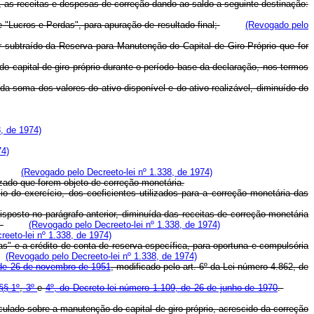
s, as receitas e despesas de correção dando ao saldo a seguinte destinação:
"Lucros e Perdas", para apuração de resultado final;
(Revogado pelo
subtraído da Reserva para Manutenção do Capital de Giro Próprio que for
 do capital de giro próprio durante o período base da declaração, nos termos
da soma dos valores do ativo disponível e do ativo realizável, diminuído do
, de 1974)
74)
(Revogado pelo Decreeto-lei nº 1.338, de 1974)
ado que forem objeto de correção monetária.
do exercício, dos coeficientes utilizados para a correção monetária das
osto no parágrafo anterior, diminuída das receitas de correção monetária
.
(Revogado pelo Decreeto-lei nº 1.338, de 1974)
eeto-lei nº 1.338, de 1974)
as" e a crédito de conta de reserva específica, para oportuna e compulsória
(Revogado pelo Decreeto-lei nº 1.338, de 1974)
, de 26 de novembro de 1951
, modificado pelo art. 6º da Lei número 4.862, de
§§ 1º
,
3º
e
4º, do Decreto-lei número 1.109, de 26 de junho de 1970
.
culado sobre a manutenção do capital de giro próprio, acrescido da correção