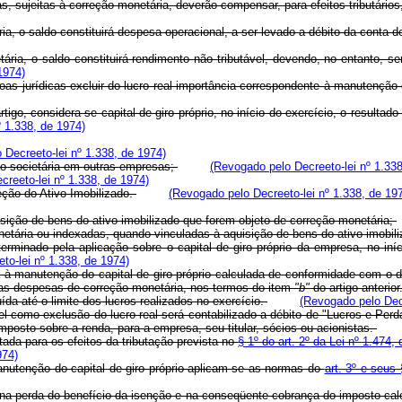
s, sujeitas à correção monetária, deverão compensar, para efeitos tributário
 saldo constituirá despesa operacional, a ser levado a débito da conta de 
 o saldo constituirá rendimento não tributável, devendo, no entanto, ser 
1974)
ssoas jurídicas excluir do lucro real importância correspondente à manutenção
 considera-se capital de giro próprio, no início do exercício, o resultado 
º 1.338, de 1974)
 Decreeto-lei nº 1.338, de 1974)
o societária em outras empresas;
(Revogado pelo Decreeto-lei nº 1.338
reeto-lei nº 1.338, de 1974)
ção do Ativo Imobilizado.
(Revogado pelo Decreeto-lei nº 1.338, de 19
ção de bens do ativo imobilizado que forem objeto de correção monetária;
ria ou indexadas, quando vinculadas à aquisição de bens do ativo imobiliz
ado pela aplicação sobre o capital de giro próprio da empresa, no início 
to-lei nº 1.338, de 1974)
anutenção do capital de giro próprio calculada de conformidade com o disp
 as despesas de correção monetária, nos termos do item
"b"
do artigo anterior
a até o limite dos lucros realizados no exercício.
(Revogado pelo Decr
l como exclusão do lucro real será contabilizado a débito de "Lucros e Perd
mposto sobre a renda, para a empresa, seu titular, sócios ou acionistas.
da para os efeitos da tributação prevista no
§ 1º do art. 2º da Lei nº 1.474
974)
nutenção do capital de giro próprio aplicam-se as normas do
art. 3º e seus 
rá na perda do benefício da isenção e na conseqüente cobrança do imposto cal