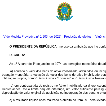
(Vide Medida Provisória nº 1.303, de 2025)
Produção de efeitos
Vigênci
O PRESIDENTE DA REPÚBLICA
, no uso da atribuição que lhe confe
DECRETA:
Art
1º A partir de 1º de janeiro de 1974, as correções monetárias do 
a) apurado o valor dos bens do ativo imobilizado, adquiridos ou inco
tradução monetária; a variação do valor dos bens do ativo imobilizado ser
intitulação própria, como "Bens Ativos c/Correção" ou "Bens Ativos Reavali
b) em contrapartida do registro no Ativo Imobilizado da diferença entre
Depreciações, até o limite daquela diferença, um valor suficiente para 
depreciação do valor original da aquisição ou incorporação dos bens, e o v
c) o resultado líquido após realizado o crédito no item
"b",
será levado