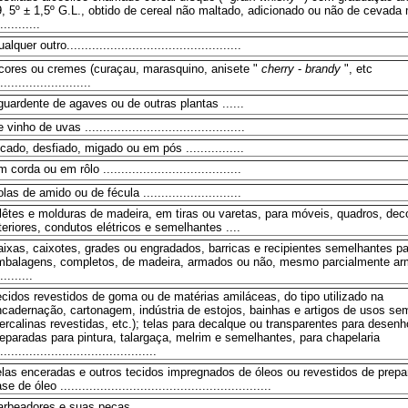
, 5º ± 1,5º G.L., obtido de cereal não maltado, adicionado ou não de cevada
...........
alquer outro................................................
icores ou cremes (curaçau, marasquino, anisete "
cherry
-
brandy
", etc
.........................
uardente de agaves ou de outras plantas ......
 vinho de uvas ............................................
cado, desfiado, migado ou em pós ................
 corda ou em rôlo ......................................
las de amido ou de fécula ...........................
lêtes e molduras de madeira, em tiras ou varetas, para móveis, quadros, de
teriores, condutos elétricos e semelhantes ....
ixas, caixotes, grades ou engradados, barricas e recipientes semelhantes p
mbalagens, completos, de madeira, armados ou não, mesmo parcialmente a
.........
cidos revestidos de goma ou de matérias amiláceas, do tipo utilizado na
ncadernação, cartonagem, indústria de estojos, bainhas e artigos de usos se
ercalinas revestidas, etc.); telas para decalque ou transparentes para desenh
eparadas para pintura, talargaça, melrim e semelhantes, para chapelaria
...........................................
elas enceradas e outros tecidos impregnados de óleos ou revestidos de prep
se de óleo ..........................................................
rbeadores e suas peças ..............................