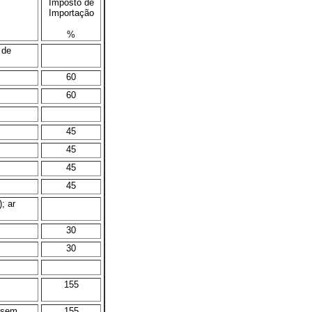
Impôsto de
Importação
%
 de
60
60
45
45
45
45
; ar
30
30
155
u sem
155