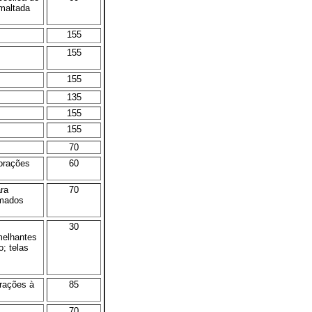
 maltada
155
155
155
135
155
155
70
corações
60
ara
70
rmados
30
melhantes
o; telas
arações à
85
70