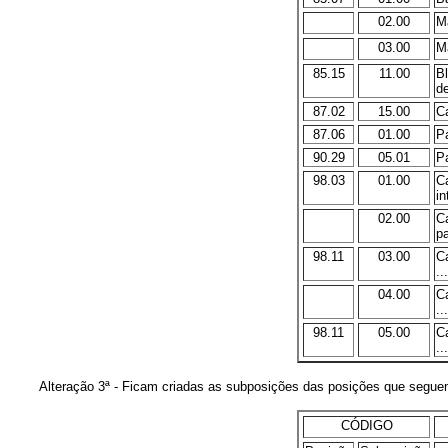
02.00
Má
03.00
Má
85.15
11.00
Bl
de
87.02
15.00
Ca
87.06
01.00
Pá
90.29
05.01
Pa
98.03
01.00
Ca
in
02.00
Ca
pa
98.11
03.00
C
...
04.00
C
...
98.11
05.00
C
...
Alteração 3ª - Ficam criadas as subposições das posições que seguem
CÓDIGO