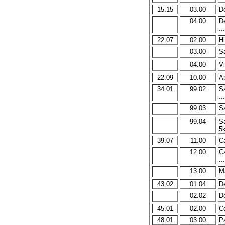
15.15
03.00
De
04.00
De
...
22.07
02.00
Hi
03.00
Sa
04.00
Vi
22.09
10.00
A
34.01
99.02
S
...
99.03
Sa
99.04
S
5k
39.07
11.00
C
12.00
C
...
13.00
Ma
43.02
01.04
De
02.02
De
45.01
02.00
Co
48.01
03.00
Pa