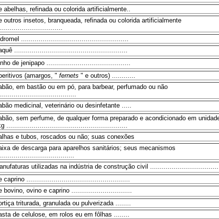
 abelhas, refinada ou colorida artificialmente..
 outros insetos, branqueada, refinada ou colorida artificialmente
................................
dromel .......................................................
quê ..........................................................
nho de jenipapo ...........................................
peritivos (amargos, "
fernets
" e outros) ............
abão, em bastão ou em pó, para barbear, perfumado ou não
.......................................
bão medicinal, veterinário ou desinfetante .....
abão, sem perfume, de qualquer forma preparado e acondicionado em unidad
g ..............................................................
alhas e tubos, roscados ou não; suas conexões
aixa de descarga para aparelhos sanitários; seus mecanismos
......................................
nufaturas utilizadas na indústria de construção civil .....................................
 caprino .....................................................
 bovino, ovino e caprino ...............................
rtiça triturada, granulada ou pulverizada ........
sta de celulose, em rolos eu em fôlhas ........