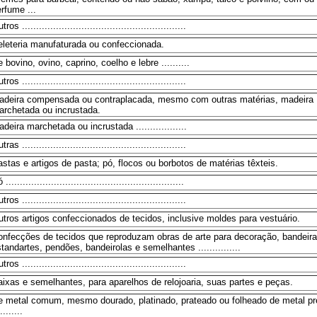
rfume ...
tros ..........................................................
eleteria manufaturada ou confeccionada.
 bovino, ovino, caprino, coelho e lebre ..........
tros ..........................................................
adeira compensada ou contraplacada, mesmo com outras matérias, madeira
archetada ou incrustada.
deira marchetada ou incrustada ..................
tras ..........................................................
stas e artigos de pasta; pó, flocos ou borbotos de matérias têxteis.
 ...............................................................
tros ..........................................................
tros artigos confeccionados de tecidos, inclusive moldes para vestuário.
onfecções de tecidos que reproduzam obras de arte para decoração, bandeira
tandartes, pendões, bandeirolas e semelhantes ...............
tros ..........................................................
ixas e semelhantes, para aparelhos de relojoaria, suas partes e peças.
e metal comum, mesmo dourado, platinado, prateado ou folheado de metal pr
........