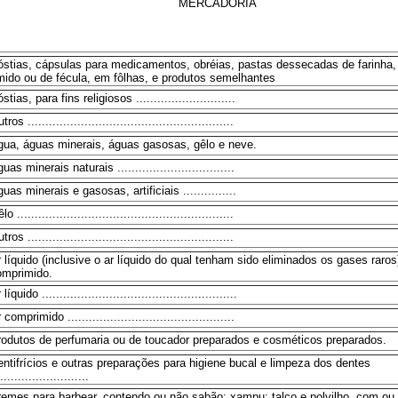
MERCADORIA
óstias, cápsulas para medicamentos, obréias, pastas dessecadas de farinha,
mido ou de fécula, em fôlhas, e produtos semelhantes
stias, para fins religiosos ............................
tros ..........................................................
gua, águas minerais, águas gasosas, gêlo e neve.
uas minerais naturais .................................
uas minerais e gasosas, artificiais ...............
lo .............................................................
tros ..........................................................
 líquido (inclusive o ar líquido do qual tenham sido eliminados os gases raros)
omprimido.
 líquido .......................................................
 comprimido ...............................................
rodutos de perfumaria ou de toucador preparados e cosméticos preparados.
ntifrícios e outras preparações para higiene bucal e limpeza dos dentes
.........................
remes para barbear, contendo ou não sabão; xampu; talco e polvilho, com o