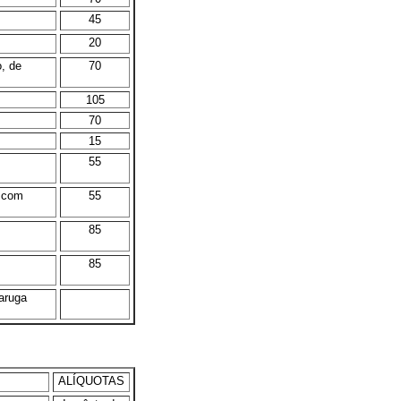
45
20
o, de
70
105
70
15
55
, com
55
85
85
aruga
ALÍQUOTAS