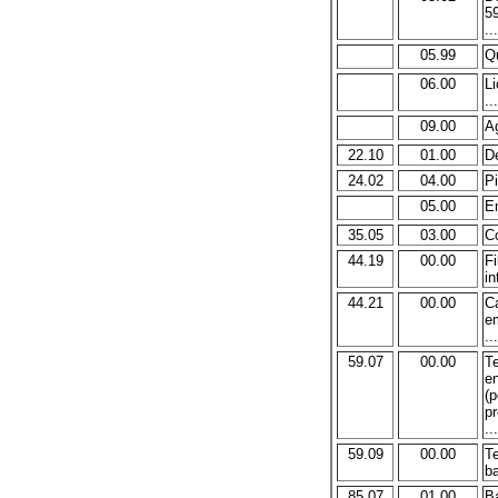
59
...
05.99
Qu
06.00
L
...
09.00
Ag
22.10
01.00
De
24.02
04.00
Pi
05.00
Em
35.05
03.00
Co
44.19
00.00
Fi
in
44.21
00.00
Ca
e
...
59.07
00.00
Te
e
(p
pr
...
59.09
00.00
T
ba
85.07
01.00
Ba