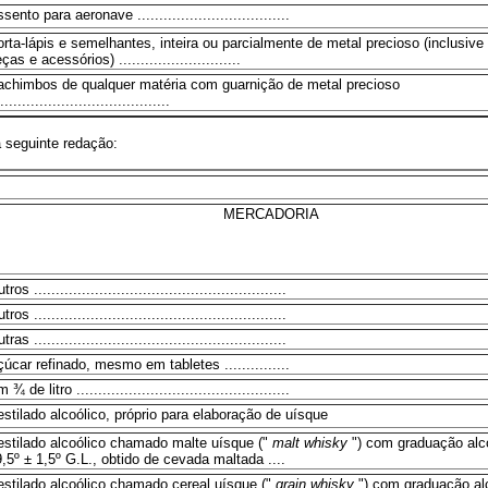
sento para aeronave ...................................
rta-lápis e semelhantes, inteira ou parcialmente de metal precioso (inclusive 
ças e acessórios) ............................
achimbos de qualquer matéria com guarnição de metal precioso
.......................................
seguinte redação:
MERCADORIA
tros ..........................................................
tros ..........................................................
tras ..........................................................
úcar refinado, mesmo em tabletes ...............
 ¾ de litro .................................................
stilado alcoólico, próprio para elaboração de uísque
estilado alcoólico chamado malte uísque ("
malt
whisky
") com graduação alc
,5º ± 1,5º G.L., obtido de cevada maltada ....
estilado alcoólico chamado cereal uísque ("
grain
whisky
") com graduação al