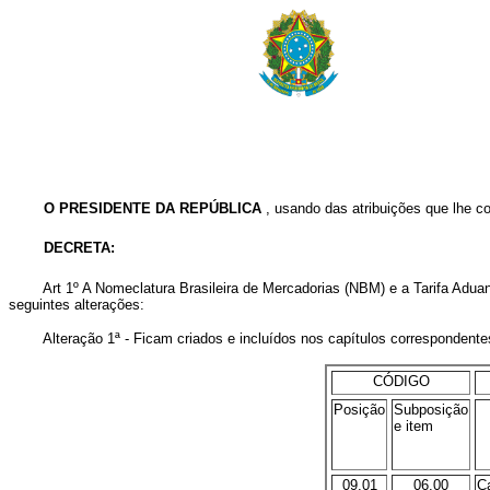
O PRESIDENTE DA REPÚBLICA
, usando das atribuições que lhe co
DECRETA:
Art 1º A Nomeclatura Brasileira de Mercadorias (NBM) e a Tarifa Aduanei
seguintes alterações:
Alteração 1ª - Ficam criados e incluídos nos capítulos correspondente
CÓDIGO
Posição
Subposição
e item
09.01
06.00
Ca