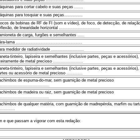
quinas para cortar cabelo e suas peças .......
quinas para tosquiar e suas peças...............
ocos de bobinas de RF de FI (som e vídeo), de foco, de detecção, de relaçã
flexão, de linearidade horizontal .................................
mioneta de carga, furgões e semelhantes .....
ra-lama .....................................................
ra medidor de radiatividade ..........................
neta-tinteiro, lapiseira e semelhantes (inclusive partes, peças e acessórios),
teiramente de metal precioso ........................
neta-tinteiro, lapiseira e semelhantes (inclusive partes, peças e acessórios)
rtes ou acessório de metal precioso .............
achimbos de espuma-do-mar, sem guarnição de metal precioso
.......................................
achimbos de madeira ou raiz, sem guarnição de metal precioso
.......................................
achimbos de qualquer matéria, com guarnição de madrepérola, marfim ou tart
............
 e que passam a vigorar com esta redação: