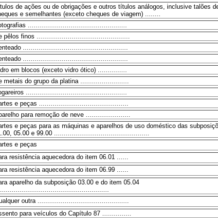
tulos de ações ou de obrigações e outros títulos análogos, inclusive talões d
eques e semelhantes (exceto cheques de viagem) ........
tografias ...................................................
 pêlos finos ................................................
nteado ......................................................
nteado ......................................................
dro em blocos (exceto vidro ótico) ...............
 metais do grupo da platina .........................
gareiros ....................................................
rtes e peças ..............................................
arelho para remoção de neve .......................
artes e peças para as máquinas e aparelhos de uso doméstico das subposiç
.00, 05.00 e 99.00 .................................................
artes e peças
ra resistência aquecedora do item 06.01 ......
ra resistência aquecedora do item 06.99 ......
ara aparelho da subposição 03.00 e do item 05.04
........................................................
alquer outra ...............................................
sento para veículos do Capítulo 87 ...............