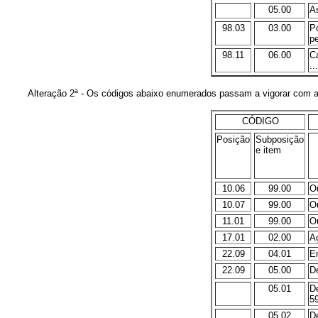
05.00
As
98.03
03.00
Po
pe
98.11
06.00
C
...
Alteração 2ª - Os códigos abaixo enumerados passam a vigorar com a 
CÓDIGO
Posição
Subposição
e item
10.06
99.00
Ou
10.07
99.00
Ou
11.01
99.00
Ou
17.01
02.00
Aç
22.09
04.01
Em
22.09
05.00
De
05.01
D
59
05.02
D