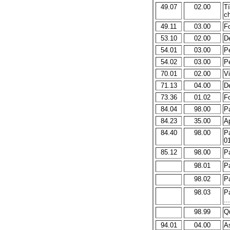
49.07
02.00
Tí
ch
49.11
03.00
Fo
53.10
02.00
De
54.01
03.00
Pe
54.02
03.00
Pe
70.01
02.00
Vi
71.13
04.00
De
73.36
01.02
Fo
84.04
98.00
Pa
84.23
35.00
Ap
84.40
98.00
P
01
85.12
98.00
P
98.01
Pa
98.02
Pa
98.03
P
...
98.99
Qu
94.01
04.00
As