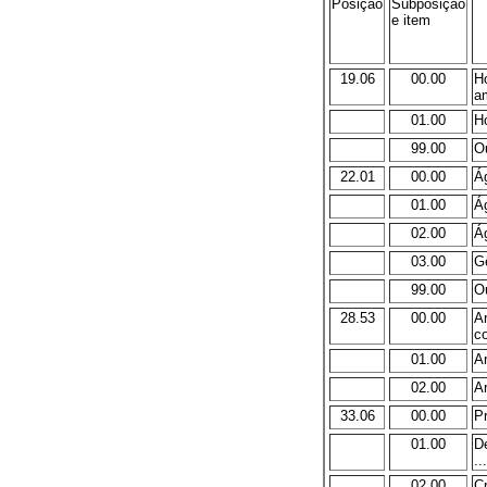
Posição
Subposição
e item
19.06
00.00
H
a
01.00
Hó
99.00
Ou
22.01
00.00
Á
01.00
Ág
02.00
Ág
03.00
Gê
99.00
Ou
28.53
00.00
Ar
c
01.00
Ar
02.00
Ar
33.06
00.00
P
01.00
De
...
02.00
C