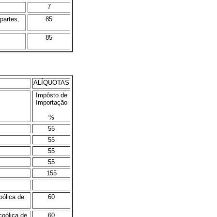
7
partes,
85
85
ALÍQUOTAS
Impôsto de
Importação
%
55
55
55
55
155
oólica de
60
coólica de
60