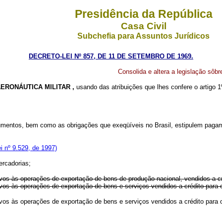
Presidência da República
Casa Civil
Subchefia para Assuntos Jurídicos
DECRETO-LEI Nº 857, DE 11 DE SETEMBRO DE 1969.
Consolida e altera a legislação sô
RONÁUTICA MILITAR ,
usando das atribuições que lhes confere o artigo 1
documentos, bem como as obrigações que exeqüíveis no Brasil, estipulem paga
i nº 9.529, de 1997)
ercadorias;
tivos às operações de exportação de bens de produção nacional, vendidos a cré
elativos às operações de exportação de bens e serviços vendidos a crédito
lativos às operações de exportação de bens e serviços vendidos a crédito p