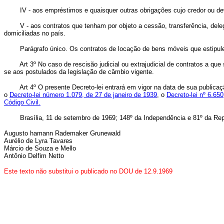
IV - aos empréstimos e quaisquer outras obrigações cujo credor ou dev
V - aos contratos que tenham por objeto a cessão, transferência, del
domiciliadas no país.
Parágrafo único. Os contratos de locação de bens móveis que estipule
Art 3º No caso de rescisão judicial ou extrajudicial de contratos a qu
se aos postulados da legislação de câmbio vigente.
Art 4º O presente Decreto-lei entrará em vigor na data de sua public
o
Decreto-lei número 1.079, de 27 de janeiro de 1939
, o
Decreto-lei nº 6.65
Código Civil.
Brasília, 11 de setembro de 1969; 148º da Independência e 81º da Rep
Augusto hamann Rademaker Grunewald
Aurélio de Lyra Tavares
Márcio de Souza e Mello
Antônio Delfim Netto
Este texto não substitui o publicado no DOU de 12.9.1969