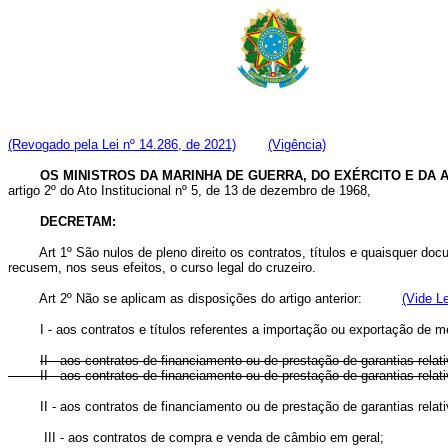
(Revogado pela Lei nº 14.286, de 2021)
(Vigência)
OS MINISTROS DA MARINHA DE GUERRA, DO EXÉRCITO E DA AE
artigo 2º do Ato Institucional nº 5, de 13 de dezembro de 1968,
DECRETAM:
Art 1º São nulos de pleno direito os contratos, títulos e quaisquer 
recusem, nos seus efeitos, o curso legal do cruzeiro.
Art 2º Não se aplicam as disposições do artigo anterior:
(Vide Le
I - aos contratos e títulos referentes a importação ou exportação de m
II - aos contratos de financiamento ou de prestação de garantias rela
II - aos contratos de financiamento ou de prestação de garantias r
II - aos contratos de financiamento ou de prestação de garantias re
III - aos contratos de compra e venda de câmbio em geral;