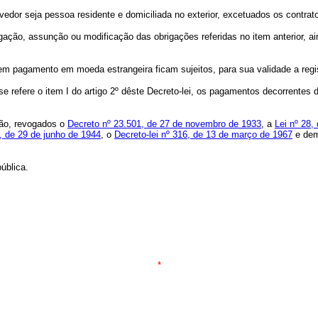
edor seja pessoa residente e domiciliada no exterior, excetuados os contratos
egação, assunção ou modificação das obrigações referidas no item anterior, 
m pagamento em moeda estrangeira ficam sujeitos, para sua validade a regis
e se refere o item I do artigo 2º dêste Decreto-lei, os pagamentos decorrentes
ação, revogados o
Decreto nº 23.501, de 27 de novembro de 1933
, a
Lei nº 28,
0, de 29 de junho de 1944
, o
Decreto-lei nº 316, de 13 de março de 1967
e dem
ública.
*