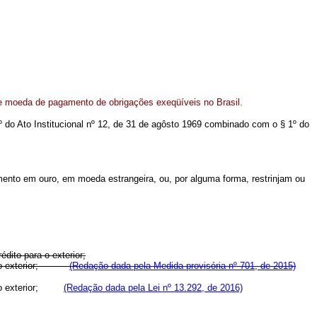
bre moeda de pagamento de obrigações exeqüíveis no Brasil.
º do Ato Institucional nº 12, de 31 de agôsto 1969 combinado com o § 1º do
mento em ouro, em moeda estrangeira, ou, por alguma forma, restrinjam ou
dito para o exterior;
 para o exterior;
(Redação dada pela Medida provisória nº 701, de 2015)
ara o exterior;
(Redação dada pela Lei nº 13.292, de 2016)