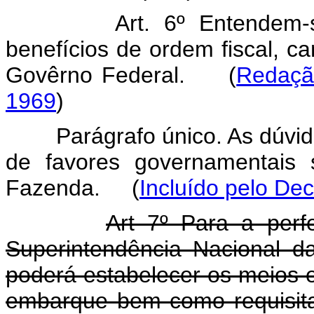
Art. 6º Entendem-
benefícios de ordem fiscal, ca
Govêrno Federal.
(
Redaçã
1969
)
Parágrafo único. As dúvid
de favores governamentais s
Fazenda.
(
Incluído pelo Dec
Art 7º Para a perf
Superintendência Nacional 
poderá estabelecer os meios 
embarque bem como requisita