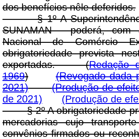
dos benefícios nêle deferidos.
§ 1º A Superintendên
SUNAMAN - poderá, com a
Nacional de Comércio E
obrigatoriedade prevista ne
exportadas. (
Redação d
1969
)
(Revogado dada p
2021)
(Produção de efeit
de 2021)
(Produção de efe
§ 2º A obrigatoriedade pr
mercadorias cujo transport
convênios firmados ou reconhe