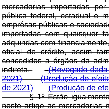
mercadorias importadas por
pública federal, estadual e mu
emprêsas públicas e socieda
importadas com quaisquer fa
adquiridas com financiamento, 
oficial de crédito, assim t
concedidos a órgãos da admin
indireta.
(Revogado dada p
2021)
(Produção de efeit
de 2021)
(Produção de efe
§ 1º Estão igualmente
neste artigo as mercadorias 