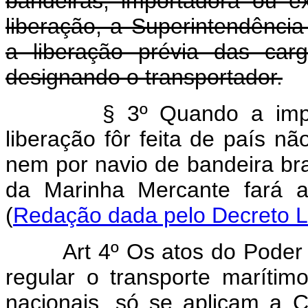
bandeiras, importadora ou e
liberação, a Superintendênci
a liberação prévia das carg
designando o transportador.
§ 3º Quando a impo
liberação fôr feita de país n
nem por navio de bandeira bra
da Marinha Mercante fará 
(
Redação dada pelo Decreto L
Art 4º Os atos do Poder
regular o transporte maríti
nacionais, só se aplicam a C