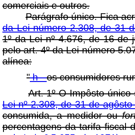
comerciais e outros.
Parágrafo único. Fica a
da Lei número 2.308, de 31 
1º da Lei nº 4.676, de 16 de
pelo art. 4º da Lei número 5.0
alínea:
"
h -
os consumidores rur
Art. 1º O Impôsto único s
Lei nº 2.308, de 31 de agôsto
consumida, a medidor ou
for
percentagens da tarifa fisc