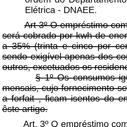
Elétrica - DNAEE.
Art 3º O empréstimo co
será cobrado por kwh de energ
a 35% (trinta e cinco por cent
sendo exigível apenas dos con
outros, excetuados os resid
§ 1º Os consumos igu
mensais, cujo fornecimento se
a forfait , ficam isentos do 
êste artigo.
Art. 3º O empréstimo c