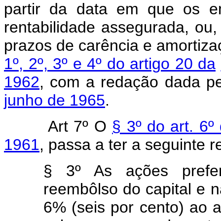
partir da data em que os e
rentabilidade assegurada, ou
prazos de carência e amortizaç
1º, 2º, 3º e 4º do artigo 20 da
1962
, com a redação dada p
junho de 1965
.
Art 7º O
§ 3º do art. 6º
1961
, passa a ter a seguinte 
§ 3º As ações prefere
reembôlso do capital e n
6% (seis por cento) ao a