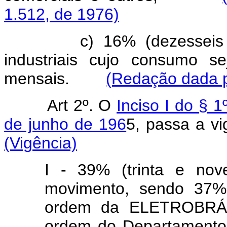
1.512, de 1976)
c) 16% (dezesseis
industriais cujo consumo s
mensais.
(Redação dada p
Art 2º. O
Inciso I do § 1
de junho de 196
5, passa a 
(Vigência)
I - 39% (trinta e nov
movimento, sendo 37% 
ordem da ELETROBRÁS,
ordem do Departamento