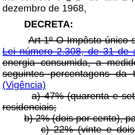
dezembro de 1968,
DECRETA:
Art 1º O Impôsto único sô
Lei número 2.308, de 31 de 
energia consumida, a medido
seguintes percentagens da ta
(Vigência)
a) 47% (quarenta e set
residenciais;
b) 2% (dois por cento), p
c) 22% (vinte e doi