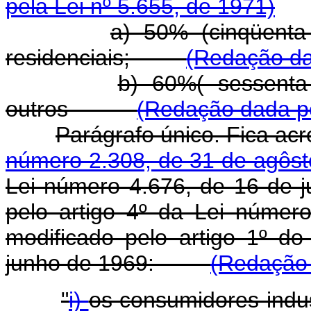
pela Lei nº 5.655, de 1971)
a) 50% (cinqüenta
residenciais;
(Redação da
b) 60%( sessenta
outros
(Redação dada pe
Parágrafo único. Fica ac
número 2.308, de 31 de agôst
Lei número 4.676, de 16 de 
pelo artigo 4º da Lei númer
modificado pelo artigo 1º d
junho de 1969:
(Redação 
"
i)
os consumidores in