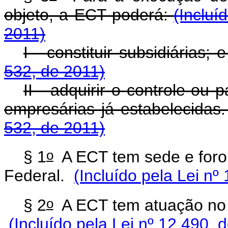
objeto, a ECT poderá:
(Incluí
2011)
I - constituir subsidiárias; 
532, de 2011)
II - adquirir o controle ou
empresárias já estabelecidas
532, de 2011)
o
§ 1
A ECT tem sede e foro n
Federal.
(Incluído pela Lei nº
o
§ 2
A ECT tem atuação no te
(Incluído pela Lei nº 12.490, 