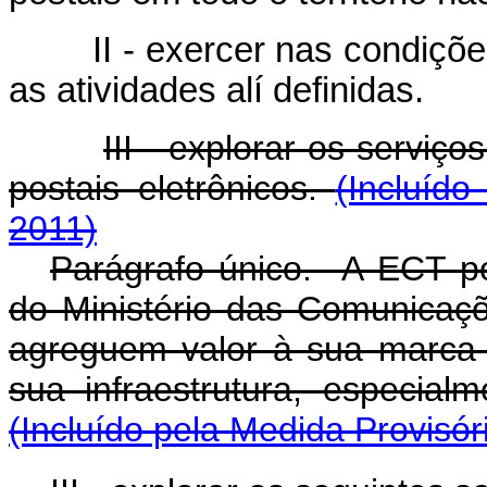
II - exercer nas condições 
as atividades alí definidas.
III - explorar os serviço
postais eletrônicos.
(Incluído
2011)
Parágrafo único. A ECT p
do Ministério das Comunicaçõ
agreguem valor à sua marca 
sua infraestrutura, especia
(Incluído pela Medida Provisór