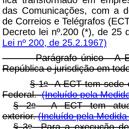
fica transformado em empres
das Comunicações, com a de
de Correios e Telégrafos (ECT;
Decreto lei nº.200 (*), de 25
Lei nº 200, de 25.2.1967)
Parágrafo único - A ECT 
República e jurisdição em todo 
o
§ 1
A ECT tem sede e f
Federal.
(Incluído pela Medida
o
§ 2
A ECT tem atuação
exterior.
(Incluído pela Medida
o
§ 3
Para a execução de 