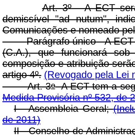
Art. 3º - A ECT ser
demissível "ad nutum", ind
Comunicações e nomeado pelo
Parágrafo único - A ECT
(C.A.), que funcionará sob
composição e atribuição serão
artigo 4º.
(Revogado pela Lei n
o
Art. 3
A ECT tem a segu
Medida Provisória nº 532, de 
I - Assembleia Geral;
(Inc
de 2011)
II - Conselho de Administr