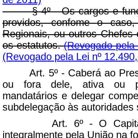
§ 4º - Os cargos e funçõe
providos, confome o caso, 
Regionais, ou outros Chefes
os estatutos.
(Revogado pela 
(Revogado pela Lei nº 12.490,
Art. 5º - Caberá ao Presid
ou fora dele, ativa ou pa
mandatários e delegar compet
subdelegação às autoridades 
Art. 6º - O Capital ini
integralmente pela União na fo