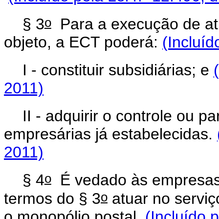
o
§ 3
Para a execução de at
objeto, a ECT poderá:
(Incluíd
I - constituir subsidiárias; e
2011)
II - adquirir o controle ou 
empresárias já estabelecidas.
2011)
o
§ 4
É vedado às empresas c
o
termos do § 3
atuar no serviç
o monopólio postal.
(Incluído 