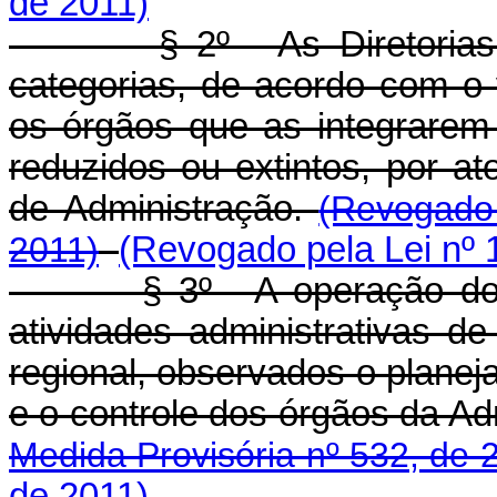
de 2011)
§ 2º - As Diretorias Reg
categorias, de acordo com o 
os órgãos que as integrarem
reduzidos ou extintos, por a
de Administração.
(Revogado 
2011)
(Revogado pela Lei nº 
§ 3º - A operação do Se
atividades administrativas de
regional, observados o plane
e o controle dos órgãos da Ad
Medida Provisória nº 532, de 
de 2011)