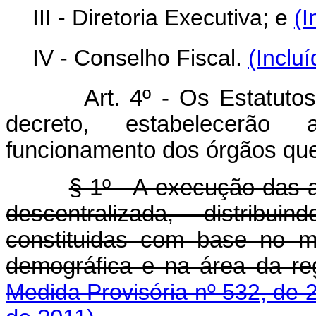
III - Diretoria Executiva; e
(I
IV - Conselho Fiscal.
(Inclu
Art. 4º - Os Estatutos d
decreto, estabelecerão 
funcionamento dos órgãos qu
§ 1º - A execução das 
descentralizada, distribui
constituidas com base no m
demográfica e na área da reg
Medida Provisória nº 532, de 