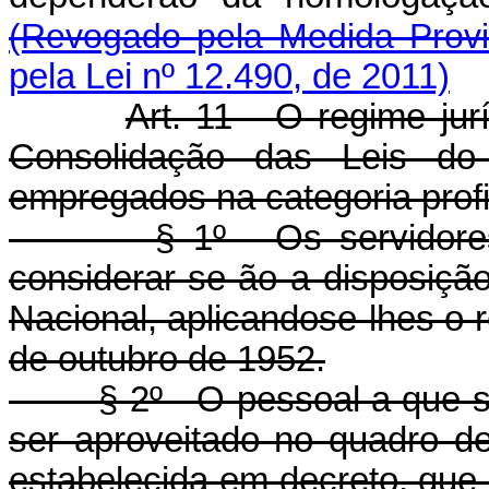
(Revogado pela Medida Provi
pela Lei nº 12.490, de 2011)
Art. 11 - O regime ju
Consolidação das Leis do 
empregados na categoria profi
§ 1º - Os servidores pú
considerar-se-ão a disposiç
Nacional, aplicandose-lhes o r
de outubro de 1952.
§ 2º - O pessoal a que se r
ser aproveitado no quadro d
estabelecida em decreto, que 