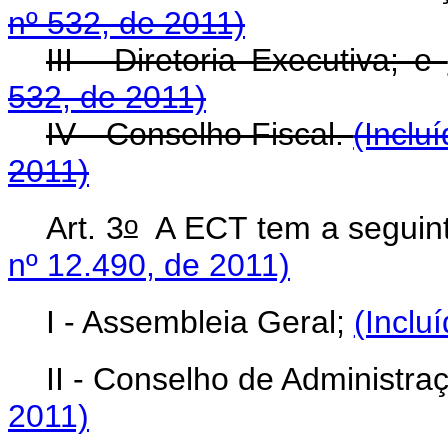
nº 532, de 2011)
III - Diretoria Executiva; e
532, de 2011)
IV - Conselho Fiscal.
(Inclu
2011)
o
Art. 3
A ECT tem a seguint
nº 12.490, de 2011)
I - Assembleia Geral;
(Inclu
II - Conselho de Administra
2011)