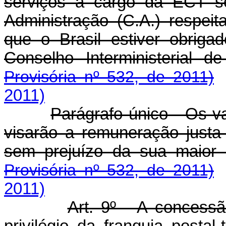
serviços a cargo da ECT s
Administração (C.A.) respe
que o Brasil estiver obrig
Conselho Interministerial 
Provisória nº 532, de 2011)
2011)
Parágrafo único - Os v
visarão a remuneração justa
sem prejuízo da sua maior u
Provisória nº 532, de 2011)
2011)
Art. 9º - A concess
privilégio da franquia postal