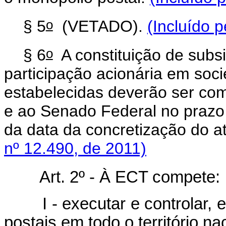
o
§ 5
(VETADO).
(Incluído p
o
§ 6
A constituição de subsi
participação acionária em soc
estabelecidas deverão ser c
e ao Senado Federal no prazo 
da data da concretização do a
nº 12.490, de 2011)
Art. 2º - À ECT compete:
I - executar e controlar, e
postais em todo o território na