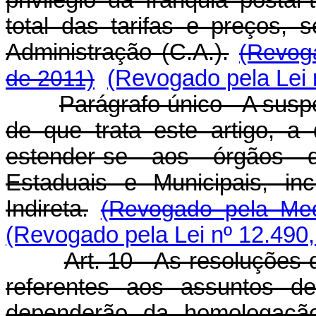
total das tarifas e preços,
Administração (C.A.).
(Revog
de 2011)
(Revogado pela Lei 
Parágrafo único - A susp
de que trata este artigo, a 
estender-se aos órgãos d
Estaduais e Municipais, in
Indireta.
(Revogado pela Med
(Revogado pela Lei nº 12.490,
Art. 10 - As resoluções
referentes aos assuntos d
dependerão da homologação