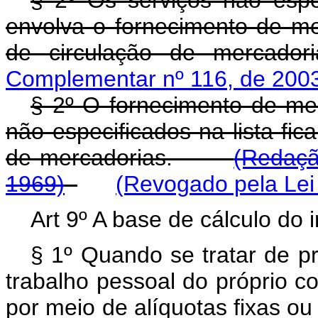
§ 2º Os serviços não espec
envolva o fornecimento de me
de circulação de mercador
Complementar nº 116, de 200
§ 2º O fornecimento de me
não especificados na lista fic
de mercadorias.
(Redaçã
1969)
(Revogado pela Lei
Art 9º A base de cálculo do 
§ 1º Quando se tratar de p
trabalho pessoal do próprio co
por meio de alíquotas fixas ou