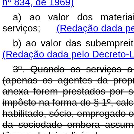
nº 834, de 1969)
a) ao valor dos materia
serviços;
(Redação dada pel
b) ao valor das subemprei
(Redação dada pelo Decreto-L
3º. Quando os serviços a 
(apenas os agentes da propri
anexa forem prestados por so
impôsto na forma do § 1º, calc
habilitado, sócio, empregado 
da sociedade embora assumi