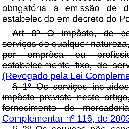
obrigatória a emissão de d
estabelecido em decreto do Po
Art 8º O impôsto, de co
serviços de qualquer natureza
por emprêsa ou profis
estabelecimento fixo, de se
(Revogado pela Lei Complemen
§ 1º Os serviços incluídos
impôsto previsto neste artig
fornecimento de mercador
Complementar nº 116, de 200