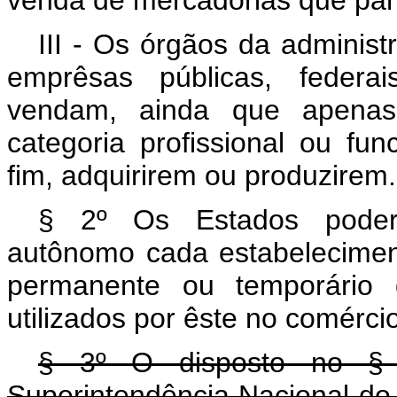
venda de mercadorias que para
III - Os órgãos da administ
emprêsas públicas, federai
vendam, ainda que apenas
categoria profissional ou fu
fim, adquirirem ou produzirem.
§ 2º Os Estados poderã
autônomo cada estabelecimento
permanente ou temporário do
utilizados por êste no comérci
§ 3º O disposto no § 1
Superintendência Nacional do