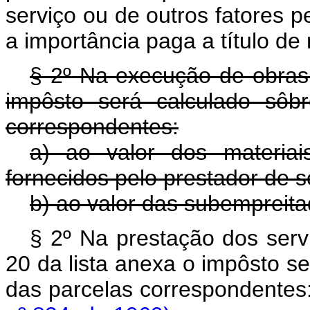
serviço ou de outros fatores 
a importância paga a título de
§ 2º Na execução de obras h
impôsto será calculado sôb
correspondentes:
a) ao valor dos materiai
fornecidos pelo prestador de s
b) ao valor das subempreita
§ 2º Na prestação dos serv
20 da lista anexa o impôsto s
das parcelas corresponden