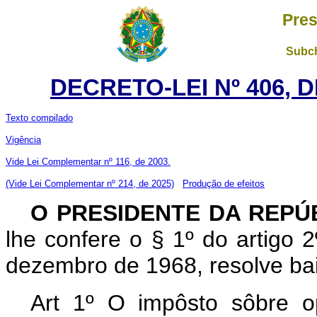
Pres
Subch
DECRETO-LEI Nº 406, 
Texto compilado
Vigência
Vide Lei Complementar nº 116, de 2003.
(Vide Lei Complementar nº 214, de 2025)
Produção de efeitos
O PRESIDENTE DA REPÚ
lhe confere o § 1º do artigo 2
dezembro de 1968, resolve baix
Art 1º O impôsto sôbre op