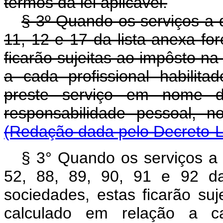
têrmos da lei aplicável.
§ 3º Quando os serviços a q
11, 12 e 17 da lista anexa fo
ficarão sujeitas ao impôsto na
a cada profissional habilit
preste serviço em nome d
responsabilidade pessoal
(Redação dada pelo Decreto-L
§ 3° Quando os serviços a q
52, 88, 89, 90, 91 e 92 da
sociedades, estas ficarão su
calculado em relação a cad