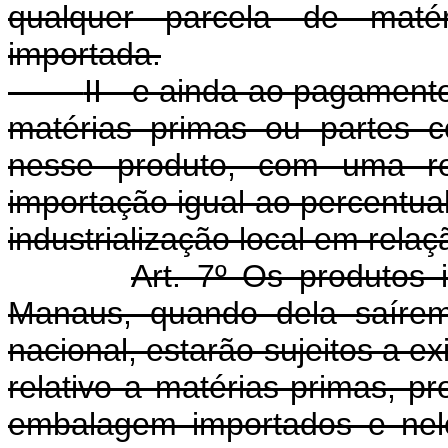
qualquer parcela de maté
importada.
II - e ainda ao pagament
matérias primas ou partes c
nesse produto, com uma re
importação igual ao percentua
industrialização local em relaç
Art. 7º Os produtos 
Manaus, quando dela saírem 
nacional, estarão sujeitos a e
relativo a matérias-primas, pr
embalagem importados e nele