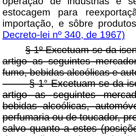
operação de indústrias e s
estocagem para reexportaç
importação, e sôbre pr
Decreto-lei nº 340, de 1967)
§ 1º Excetuam-se da isen
artigo as seguintes mercado
fumo, bebidas alcoólicas e au
§ 1° Excetuam-se da ise
artigo as seguintes merca
bebidas alcoólicas, automó
perfumaria ou de toucador, p
salvo quanto a estes (posiçõ