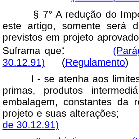
§ 7° A redução do Impo
este artigo, somente será de
previstos em projeto aprovad
:
Suframa que
(Pará
30.12.91)
(
Regulamento
)
I - se atenha aos limit
primas, produtos intermedi
embalagem, constantes da re
projeto e suas alteraçõ
de 30.12.91)