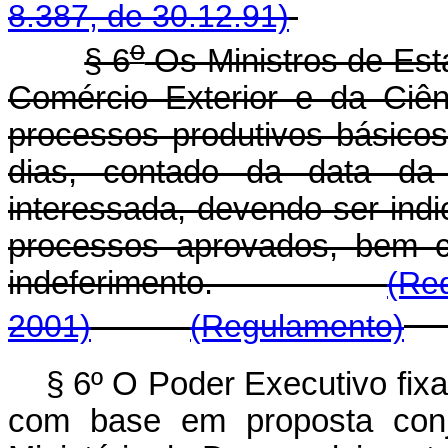
8.387, de 30.12.91)
o
§ 6
Os Ministros de Est
Comércio Exterior e da Ciên
processos produtivos básico
dias, contado da data da 
interessada, devendo ser indic
processos aprovados, bem c
indeferimento.
(Re
2001)
(Regulamento)
§ 6º O Poder Executivo fix
com base em proposta conj