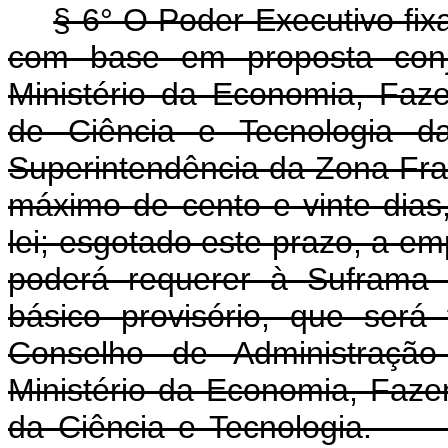
§ 6° O Poder Executivo fix
com base em proposta conj
Ministério da Economia, Faz
de Ciência e Tecnologia d
Superintendência da Zona Fr
máximo de cento e vinte dias
lei; esgotado este prazo, a emp
poderá requerer à Suframa 
básico provisório, que será
Conselho de Administraçã
Ministério da Economia, Faze
da Ciência e Tecnolo