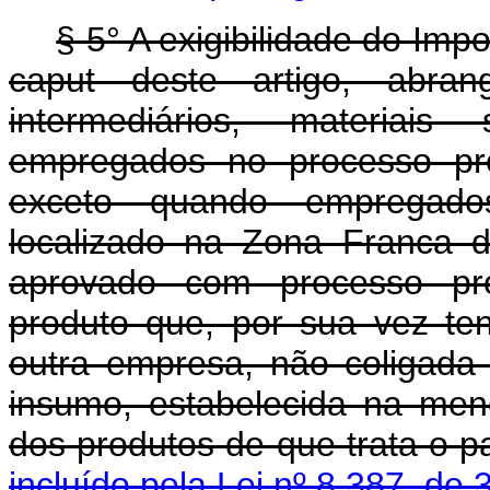
§ 5° A exigibilidade do Imp
caput deste artigo, abran
intermediários, materia
empregados no processo prod
exceto quando empregados 
localizado na Zona Franca 
aprovado com processo pro
produto que, por sua vez te
outra empresa, não coligada
insumo, estabelecida na menc
dos produtos de que trata
incluído pela Lei nº 8.387, de 