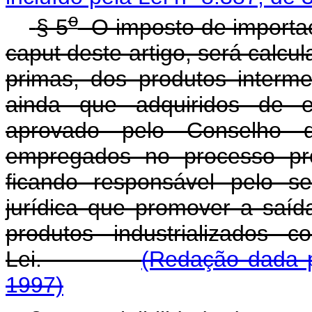
o
§ 5
O imposto de importaç
caput deste artigo, será calcu
primas, dos produtos interm
ainda que adquiridos de e
aprovado pelo Conselho 
empregados no processo prod
ficando responsável pelo s
jurídica que promover a saí
produtos industrializados 
Lei.
(Redação dada p
1997)