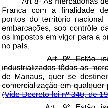
Art 8º As mercadorias d
Franca com a finalidade de
pontos do território nacion
embarcações, sob contrôle d
os impostos em vigor para a p
no país.
Art 9º Estão i
industrializados tôdas as me
de Manaus, quer se destine
comercialização em qualque
(Vide Decreto-lei nº 340, de 1
Art. 9° Estão i