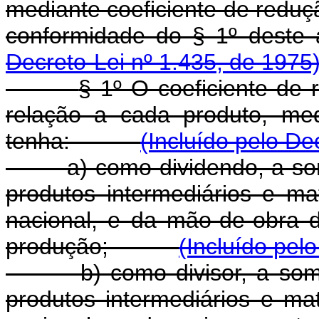
mediante coeficiente de reduç
conformidade do § 1º d
Decreto-Lei nº 1.435, de 1975
§ 1º O coeficiente de
relação a cada produto, me
tenha:
(Incluído pelo De
a) como dividendo, a s
produtos intermediários e m
nacional, e da mão-de-obra 
produção;
(Incluído pel
b) como divisor, a so
produtos intermediários e m