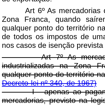
Art 6º As mercadorias 
Zona Franca, quando saíre
qualquer ponto do território n
de todos os impostos de uma
nos casos de isenção prevista 
Art 7º As mercad
industrializadas na Zona F
qualquer ponto do territóri
Decreto-lei nº 340, de 1967)
I - apenas ao paga
mercadorias, previsto na leg