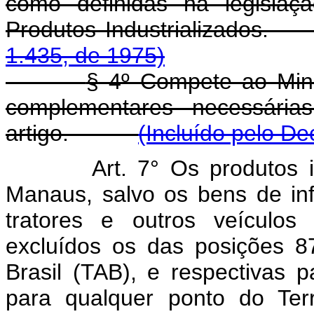
como definidas na legislaç
Produtos Industrializ
1.435, de 1975)
§ 4º Compete ao Min
complementares necessária
artigo.
(Incluído pelo De
Art. 7° Os produtos 
Manaus, salvo os bens de inf
tratores e outros veículos
excluídos os das posições 8
Brasil (TAB), e respectivas 
para qualquer ponto do Terri