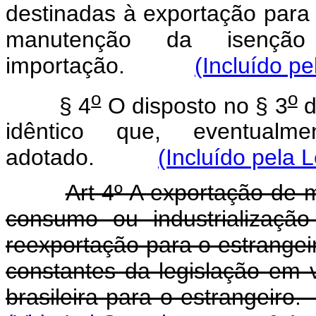
destinadas à exportação para 
manutenção da isenção
importação.
(Incluído pe
o
o
§ 4
O disposto no § 3
d
idêntico que, eventualme
adotado.
(Incluído pela 
Art 4º A exportação de 
consumo ou industrializaç
reexportação para o estrangeiro
constantes da legislação em 
brasileira para o estrangeir