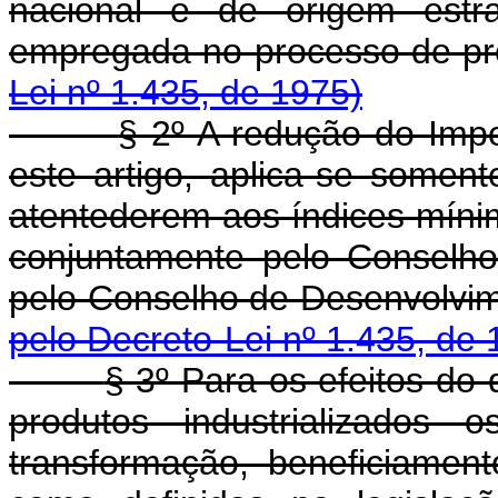
nacional e de origem estra
empregada no processo de pr
Lei nº 1.435, de 1975)
§ 2º A redução do Impo
este artigo, aplica-se soment
atentederem aos índices míni
conjuntamente pelo Conselh
pelo Conselho de Desenvolv
pelo Decreto-Lei nº 1.435, de 
§ 3º Para os efeitos do 
produtos industrializados 
transformação, beneficiamen