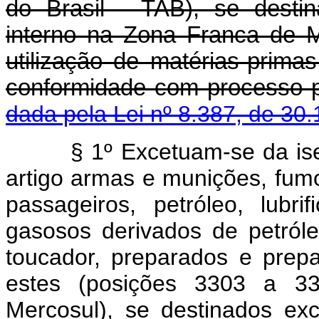
do Brasil - TAB), se desti
interno na Zona Franca de 
utilização de matérias-prima
conformidade com proce
dada pela Lei nº 8.387, de 30.
§ 1º Excetuam-se da ise
artigo armas e munições, fumo
passageiros, petróleo, lubri
gasosos derivados de petról
toucador, preparados e prep
estes (posições 3303 a 
Mercosul), se destinados ex