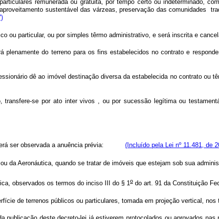
ticulares remunerada ou gratuita, por tempo certo ou indeterminado, como d
erra, aproveitamento sustentável das várzeas, preservação das comunidades tr
)
o ou particular, ou por simples têrmo administrativo, e será inscrita e cancel
á plenamente do terreno para os fins estabelecidos no contrato e responder
sionário dê ao imóvel destinação diversa da estabelecida no contrato ou têr
 transfere-se por ato inter vivos , ou por sucessão legítima ou testamentá
everá ser observada a anuência prévia:
(Incluído pela Lei nº 11.481, de 
ito ou da Aeronáutica, quando se tratar de imóveis que estejam sob sua a
o
ica, observados os termos do inciso III do § 1
do art. 91 da Constituiç
ície de terrenos públicos ou particulares, tomada em projeção vertical, nos t
da publicação deste decreto-lei já estiverem protocolados ou aprovados nas 