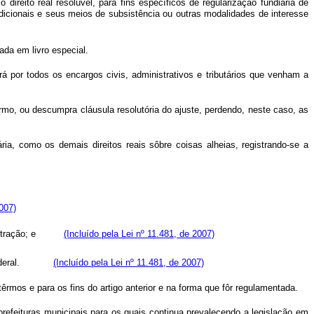
ireito real resolúvel, para fins específicos de regularização fundiária de
adicionais e seus meios de subsistência ou outras modalidades de interesse
ada em livro especial.
á por todos os encargos civis, administrativos e tributários que venham a
mo, ou descumpra cláusula resolutória do ajuste, perdendo, neste caso, as
ria, como os demais direitos reais sôbre coisas alheias, registrando-se a
2007)
dministração; e
(Incluído pela Lei nº 11.481, de 2007)
ão Federal.
(Incluído pela Lei nº 11.481, de 2007)
êrmos e para os fins do artigo anterior e na forma que fôr regulamentada.
prefeituras municipais para os quais continua prevalecendo a legislação em