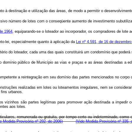
nto à destinação e utilização das áreas, de modo a permitir o desenvolviment
ssivo número de lotes com o conseqüente aumento de investimento subutilizad
de 1964
, equiparando-se o loteador ao incorporador, os compradores de lote a
eto-lei, especialmente quanto à aplicação da
Lei nº 4.591, de 16 de dezembro
itério do loteador, cada uma das quais constituirá um condomínio que poderá 
o domínio público de Município as vias e praças e as áreas destinadas a ed
z competente a reintegração em seu domínio das partes mencionados no corpo 
onstruções realizadas em lotes ou loteamentos irregulares, nem se considerar
 fins urbanos.
u os vizinhos são partes legítimas para promover ação destinada a impedir
entes aos lotes.
ticulares, remunerada ou gratuita, por tempo certo ou indeterminado, como dir
e Medida Provisória nº 292, de 2006)
(Vide Medida Provisória nº 335, 