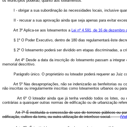
os Municípios poderão, quanto aos loteamentos:
I - obrigar a sua subordinação às necessidades locais, inclusive qua
II - recusar a sua aprovação ainda que seja apenas para evitar exce
Art 3º Aplica-se aos loteamentos a
Lei nº 4.591, de 16 de dezembro 
§ 1º O Poder Executivo, dentro de 180 dias regulamentará êste decr
§ 2º O loteamento poderá ser dividido em etapas discriminadas, a cr
Art 4º Desde a data da inscrição do loteamento passam a integrar 
memorial descritivo.
Parágrafo único. O proprietário ou loteador poderá requerer ao Jui
Art 5º Nas desapropriações, não se indenizarão as benfeitorias ou c
não inscritas ou irregularmente inscritas como loteamentos urbanos ou para
Art 6º O loteador ainda que já tenha vendido todos os lotes, o
contrárias a quaisquer outras normas de edificação ou de urbanização refer
A
rt 7º É instituída a concessão de uso de terrenos públicos ou par
edificação, cultivo da terra, ou outra utilização de interêsse social.
(Vid
o