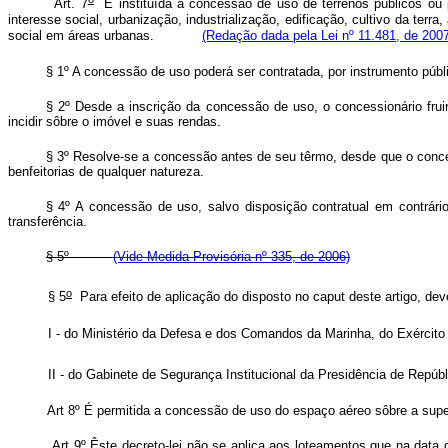
Art. 7
É instituída a concessão de uso de terrenos públicos ou par
interesse social, urbanização, industrialização, edificação, cultivo da t
social em áreas urbanas.
(Redação dada pela Lei nº 11.481, de 2007
§ 1º A concessão de uso poderá ser contratada, por instrumento públic
§ 2º Desde a inscrição da concessão de uso, o concessionário fruir
incidir sôbre o imóvel e suas rendas.
§ 3º Resolve-se a concessão antes de seu têrmo, desde que o conces
benfeitorias de qualquer natureza.
§ 4º A concessão de uso, salvo disposição contratual em contrário,
transferência.
§ 5º
(Vide Medida Provisória nº 335, de 2006)
o
§ 5
Para efeito de aplicação do disposto no
caput
deste artigo, d
I - do Ministério da Defesa e dos Comandos da Marinha, do Exérc
II - do Gabinete de Segurança Institucional da Presidência de Repúbl
Art 8º É permitida a concessão de uso do espaço aéreo sôbre a superf
Art 9º Êste decreto-lei não se aplica aos loteamentos que na data 