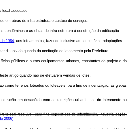
o local adequado;
o em obras de infra-estrutura e custeio de serviços.
os condôminos e as obras de infra-estrutura à construção da edificação.
 de 1964
, aos loteamentos, fazendo inclusive as necessárias adaptações.
ser dissolvido quando da aceitação do loteamento pela Prefeitura.
ifícios públicos e outros equipamentos urbanos, constantes do projeto e do
dêste artigo quando não se efetuarem vendas de lotes.
ão como terrenos loteados ou loteáveis, para fins de indenização, as glebas
 construção em desacôrdo com as restrições urbanísticas do loteamento ou
eito real resolúvel, para fins específicos de urbanização, industrialização,
de 2006)