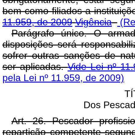
bem como filiados a instituiçõ
11.959, de 2009
Vigência
(Re
Parágrafo único. O armad
disposições será responsabili
sofrer outras sanções de na
ser aplicadas.
Vide Lei nº 11
pela Lei nº 11.959, de 2009)
TÍ
Dos Pescado
Art. 26. Pescador profiss
repartição competente segund