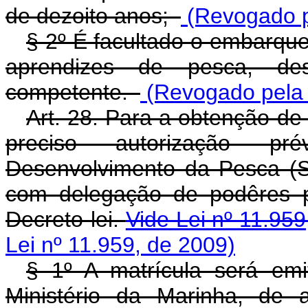
de dezoito anos;
(Revogado pe
§ 2º É facultado o embarqu
aprendizes de pesca, de
competente.
(Revogado pela 
Art. 28. Para a obtenção de 
preciso autorização pr
Desenvolvimento da Pesca (
com delegação de podêres pa
Decreto-lei.
Vide Lei nº 11.95
Lei nº 11.959, de 2009)
§ 1º A matrícula será emi
Ministério da Marinha, de 