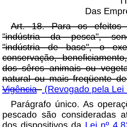
T
Das Empr
Art. 18. Para os efeitos 
"indústria da pesca", se
"indústria de base", o exe
conservação, beneficiamento,
dos sêres animais ou veget
natural ou mais freqüente d
Vigência
(Revogado pela Lei 
Parágrafo único. As opera
pescado são consideradas at
dos dispositivos da
Lei nº 4.