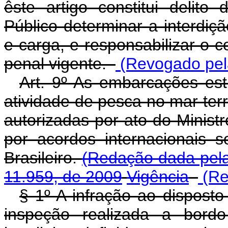
êste artigo constitui delit
Público determinar a interdi
e carga, e responsabilizar o 
penal vigente.
(Revogado pela
Art. 9º As embarcações est
atividade de pesca no mar terr
autorizadas por ato do Minist
por acordos internacionais 
Brasileiro.
(Redação dada pela
11.959, de 2009
Vigência
(Re
§ 1º A infração ao dispost
inspeção realizada a bord