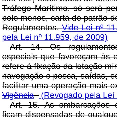
Tráfego Marítimo, só será p
pelo menos, carta de patrão d
Regulamentos.
Vide Lei nº 1
pela Lei nº 11.959, de 2009)
Art. 14. Os regulamentos 
especiais que favoreçam às 
refere à fixação da lotação m
navegação e pesca, saídas, es
facilitar uma operação mais e
Vigência
(Revogado pela Lei 
Art. 15. As embarcações 
ficam dispensadas de qualquer