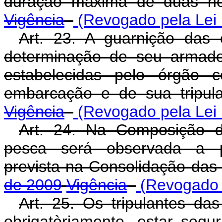
duração máxima de duas h
Vigência
(Revogado pela Lei 
Art. 23. A guarnição das
determinação de seu armado
estabelecidas pelo órgão 
embarcação e de sua tripul
Vigência
(Revogado pela Lei 
Art. 24. Na Composição d
pesca será observada a pr
prevista na Consolidação das
de 2009
Vigência
(Revogado p
Art. 25. Os tripulantes d
obrigatòriamente, estar segu