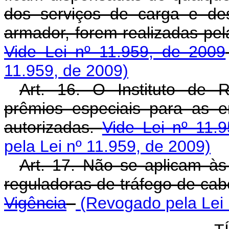
dos serviços de carga e des
armador, forem realizadas pel
Vide Lei nº 11.959, de 2009
11.959, de 2009)
Art. 16. O Instituto de R
prêmios especiais para as 
autorizadas.
Vide Lei nº 11.
pela Lei nº 11.959, de 2009)
Art. 17. Não se aplicam à
reguladoras de tráfego de ca
Vigência
(Revogado pela Lei 