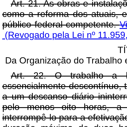
Art. 21. As obras e instala
como a reforma dos atuais, e
público federal competente.
V
(Revogado pela Lei nº 11.959
TÍ
Da Organização do Trabalho
Art. 22. O trabalho a 
essencialmente descontínuo, te
a um descanso diário ininter
pelo menos oito horas, a
interrompê-lo para a efetivaçã