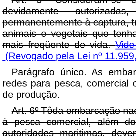
devidamente autorizad
permanentemente à captura, t
animais e vegetais que ten
mais freqüente de vida.
Vide
(Revogado pela Lei nº 11.959
Parágrafo único. As emba
redes para pesca, comercial o
de produção.
Art. 6º Tôda embarcação nac
à pesca comercial, além do
autoridades maritimas, dever