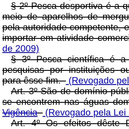
§ 2º Pesca desportiva é a q
meio de aparelhos de mergul
pela autoridade competente,
importar em atividade comer
de 2009)
§ 3º Pesca científica é a
pesquisas por instituições 
para êsse fim.
(Revogado pela
Art. 3º São de domínio públ
se encontrem nas águas dom
Vigência
(Revogado pela Lei 
Art. 4º Os efeitos dêste 