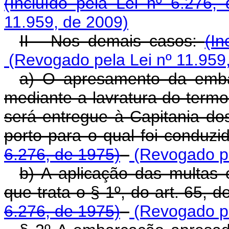
(Incluído pela Lei nº 6.276,
11.959, de 2009)
II - Nos demais casos:
(In
(Revogado pela Lei nº 11.959
a) O apresamento da embar
mediante a lavratura do term
será entregue à Capitania dos
porto para o qual foi conduzi
6.276, de 1975)
(Revogado pe
b) A aplicação das multas
que trata o § 1º, do art. 65, d
6.276, de 1975)
(Revogado pe