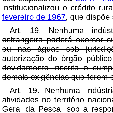
institucionalizou o crédito ru
fevereiro de 1967
, que dispõe 
Art. 19. Nenhuma indúst
estrangeira poderá exercer su
ou nas águas sob jurisdiçã
autorização do órgão públic
devidamente inscrita e cump
demais exigências que forem e
Art. 19. Nenhuma indústr
atividades no território nacio
Geral da Pesca, sob a respo