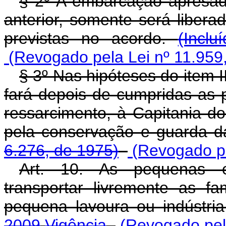
§ 2º A embarcação apresad
anterior, somente será libera
previstas no acordo.
(Incl
(Revogado pela Lei nº 11.959
§ 3º Nas hipóteses do item II
fará depois de cumpridas as p
ressarcimento, à Capitania d
pela conservação e guarda 
6.276, de 1975)
(Revogado pe
Art. 10. As pequenas 
transportar livremente as f
pequena lavoura ou indústri
2009
Vigência
(Revogado pela