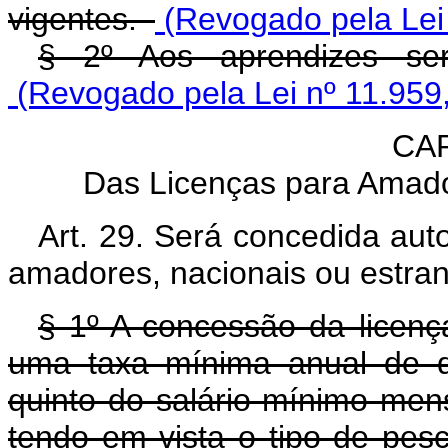
vigentes.
(Revogado pela Lei 
§ 2º Aos aprendizes será
(Revogado pela Lei nº 11.959
CAP
Das Licenças para Amado
Art. 29. Será concedida aut
amadores, nacionais ou estran
§ 1º A concessão da licen
uma taxa mínima anual de 
quinto do salário-mínimo mens
tendo em vista o tipo de pes