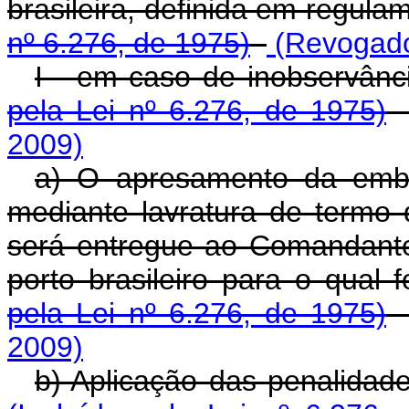
brasileira, definida em regula
nº 6.276, de 1975)
(Revogado 
I - em caso de inobservânc
pela Lei nº 6.276, de 1975)
2009)
a) O apresamento da embar
mediante lavratura de termo
será entregue ao Comandante
porto brasileiro para o qual 
pela Lei nº 6.276, de 1975)
2009)
b) Aplicação das penalidade