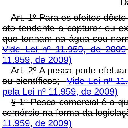
D
Art. 1º Para os efeitos dêst
ato tendente a capturar ou ex
que tenham na água seu norm
Vide Lei nº 11.959, de 2009
11.959, de 2009)
Art. 2º A pesca pode efetuar
ou científicos;
Vide Lei nº 11
pela Lei nº 11.959, de 2009)
§ 1º Pesca comercial é a que
comércio na forma da legisla
11.959, de 2009)