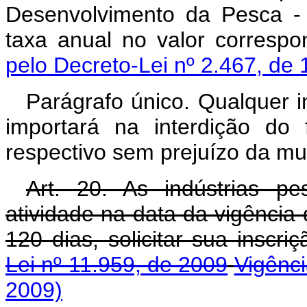
Desenvolvimento da Pesca 
taxa anual no valor corres
pelo Decreto-Lei nº 2.467, de 
Parágrafo único. Qualquer in
importará na interdição do
respectivo sem prejuízo da mul
Art. 20. As indústrias p
atividade na data da vigência 
120 dias, solicitar sua inscri
Lei nº 11.959, de 2009
Vigênc
2009)