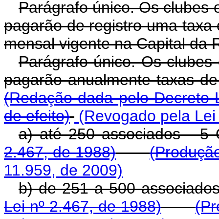
Parágrafo único. Os clubes o
pagarão de registro uma taxa
mensal vigente na Capital da 
Parágrafo único. Os clubes 
pagarão anualmente taxas de 
(Redação dada pelo Decreto-L
de efeito)
(Revogado pela Lei 
a) até 250 associados - 
2.467, de 1988)
(Produção
11.959, de 2009)
b) de 251 a 500 associado
Lei nº 2.467, de 1988)
(Pr