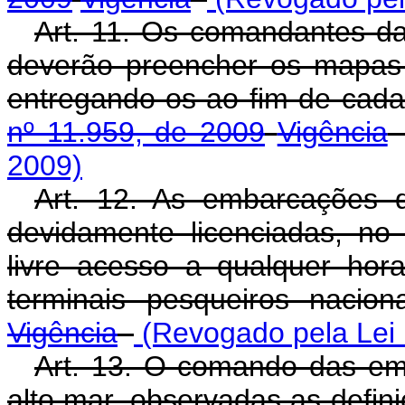
Art. 11. Os comandantes d
deverão preencher os mapas 
entregando-os ao fim de cad
nº 11.959, de 2009
Vigência
2009)
Art. 12. As embarcações 
devidamente licenciadas, no
livre acesso a qualquer hor
terminais pesqueiros nacion
Vigência
(Revogado pela Lei 
Art. 13. O comando das em
alto mar, observadas as defi