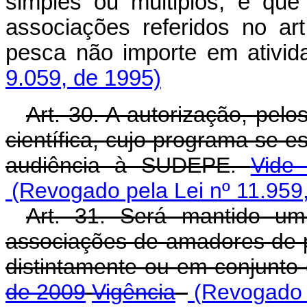
simples ou múltiplos, e que
associações referidos no ar
pesca não importe em ativid
9.059, de 1995)
Art. 30. A autorização, pel
científica, cujo programa se 
audiência à SUDEPE.
Vide
(Revogado pela Lei nº 11.959
Art. 31. Será mantido um 
associações de amadores de 
distintamente ou em conjunto
de 2009
Vigência
(Revogado p