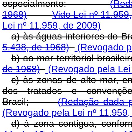
especialmente:
(Red
1968)
Vide Lei nº 11.959
Lei nº 11.959, de 2009)
a) às águas interiores d
5.438, de 1968)
(Revogado pe
b) ao mar territorial brasilei
de 1968)
(Revogado pela Lei 
c) às zonas de alto mar, 
dos tratados e convenções 
Brasil;
(Redação dada p
(Revogado pela Lei nº 11.959,
d) à zona contigua, confo