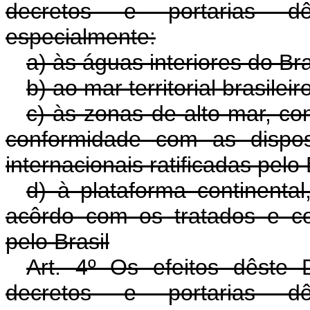
decretos e portarias d
especialmente:
a) às águas interiores do Bra
b) ao mar territorial brasileir
c) às zonas de alto mar, con
conformidade com as dispos
internacionais ratificadas pelo 
d) à plataforma continenta
acôrdo com os tratados e con
pelo Brasil
Art. 4º Os efeitos dêste 
decretos e portarias d