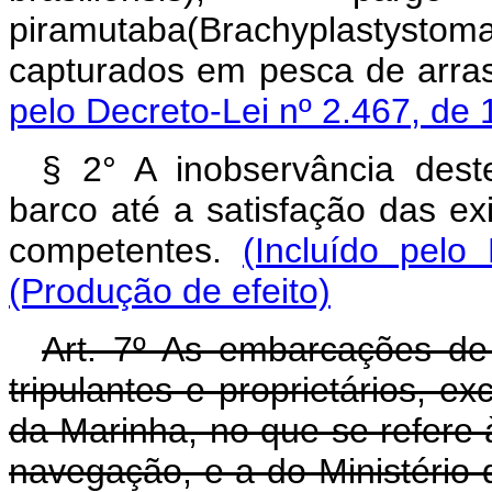
piramutaba(Brachyplastystoma
capturados em pesca de arra
pelo Decreto-Lei nº 2.467, de 
§ 2° A inobservância deste
barco até a satisfação das ex
competentes.
(Incluído pelo
(Produção de efeito)
Art. 7º As embarcações de
tripulantes e proprietários, e
da Marinha, no que se refere
navegação, e a do Ministério 