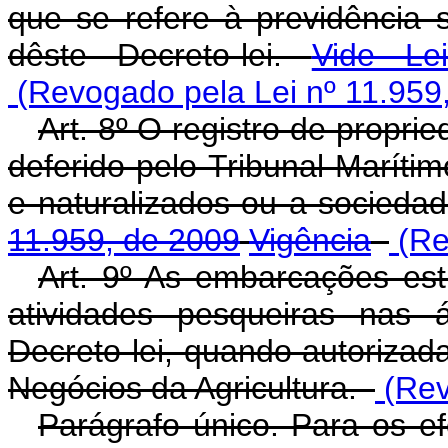
que se refere à previdência s
dêste Decreto-lei.
Vide Le
(Revogado pela Lei nº 11.959
Art. 8º O registro de propr
deferido pelo Tribunal Marítim
e naturalizados ou a socieda
11.959, de 2009
Vigência
(Re
Art. 9º As embarcações est
atividades pesqueiras nas 
Decreto-lei, quando autorizad
Negócios da Agricultura.
(Rev
Parágrafo único. Para os efe