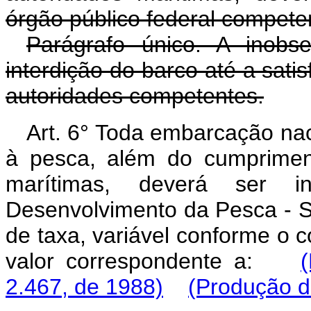
órgão público federal compete
Parágrafo único. A inobse
interdição do barco até a sati
autoridades competentes.
Art. 6° Toda embarcação nac
à pesca, além do cumprimen
marítimas, deverá ser in
Desenvolvimento da Pesca -
de taxa, variável conforme o 
valor correspondente a:
2.467, de 1988)
(Produção de