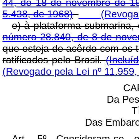
44, de 18 de novembro de 1
5.438, de 1968)
(Revogado p
e) à plataforma submarina,
número 28.840, de 8 de nov
que esteja de acôrdo com os t
ratificados pelo Brasil.
(Incluí
(Revogado pela Lei nº 11.959,
CAP
Da Pes
T
Das Embarc
Art. 5º Consideram-se