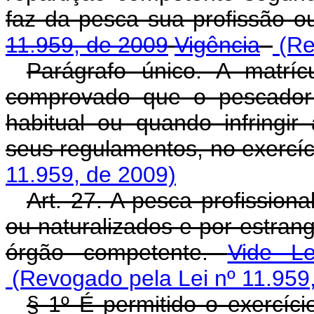
faz da pesca sua profissão ou
11.959, de 2009
Vigência
(Re
Parágrafo único. A matrí
comprovado que o pescador 
habitual ou quando infringir
seus regulamentos, no exercí
11.959, de 2009)
Art. 27. A pesca profissiona
ou naturalizados e por estran
órgão competente.
Vide L
(Revogado pela Lei nº 11.959
§ 1º É permitido o exercíci