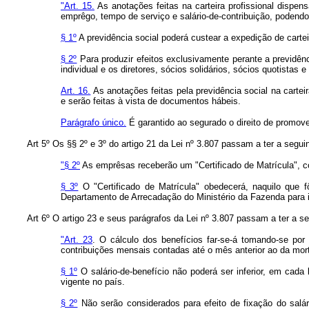
"Art. 15.
As anotações feitas na carteira profissional dispens
emprêgo, tempo de serviço e salário-de-contribuição, podend
§ 1º
A previdência social poderá custear a expedição de carte
§ 2º
Para produzir efeitos exclusivamente perante a previdênci
individual e os diretores, sócios solidários, sócios quotistas 
Art. 16.
As anotações feitas pela previdência social na carteir
e serão feitas à vista de documentos hábeis.
Parágrafo único.
É garantido ao segurado o direito de promov
Art 5º Os §§ 2º e 3º do artigo 21 da Lei nº 3.807 passam a ter a segui
"§ 2º
As emprêsas receberão um "Certificado de Matrícula", c
§ 3º
O "Certificado de Matrícula" obedecerá, naquilo que
Departamento de Arrecadação do Ministério da Fazenda para 
Art 6º O artigo 23 e seus parágrafos da Lei nº 3.807 passam a ter a s
"Art. 23
. O cálculo dos benefícios far-se-á tomando-se por
contribuições mensais contadas até o mês anterior ao da mor
§ 1º
O salário-de-benefício não poderá ser inferior, em cada
vigente no país.
§ 2º
Não serão considerados para efeito de fixação do salá