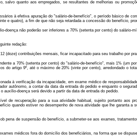
cio, salvo quanto aos empregados, se resultantes de melhorias ou promoçõ
rios à efetiva apuração do "salário-de-benefício", o período básico de con
inte e quatro), a fim de que não seja retardada a concessão do benefício, pro
io-doença não poderão ser inferiores a 70% (setenta por cento) do salário-m
eguinte redação:
 (doze) contribuições mensais, ficar incapacitado para seu trabalho por praz
dente a 70% (setenta por cento) do "salário-de-benefício", mais 1% (um por 
mos do artigo 9º, até o máximo de 20% (vinte por cento), arredondado o tot
onada à verificação da incapacidade, em exame médico de responsabilidade d
hador autônomo, a contar da data da entrada do pedido e enquanto o segura
 o auxílio-doença será devido a partir da data de entrada do pedido.
el de recuperação para a sua atividade habitual, sujeito portanto aos proc
nefício quando estiver no desempenho de nova atividade que lhe garanta a s
ob pena de suspensão do benefício, a submeter-se aos exames, tratamentos 
exames médicos fora do domicílio dos beneficiários, na forma que se dispus