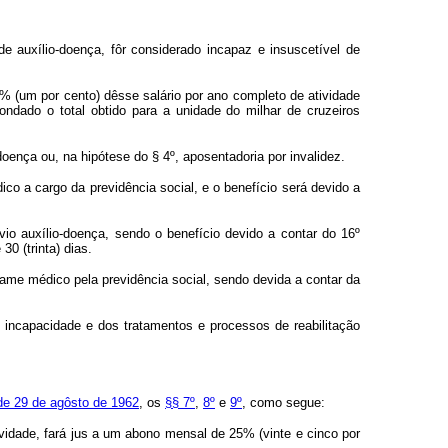
 auxílio-doença, fôr considerado incapaz e insuscetível de
1% (um por cento) dêsse salário por ano completo de atividade
dondado o total obtido para a unidade do milhar de cruzeiros
ença ou, na hipótese do § 4º, aposentadoria por invalidez.
o a cargo da previdência social, e o benefício será devido a
vio auxílio-doença, sendo o benefício devido a contar do 16º
0 (trinta) dias.
me médico pela previdência social, sendo devida a contar da
 incapacidade e dos tratamentos e processos de reabilitação
 de 29 de agôsto de 1962
, os
§§ 7º
,
8º
e
9º
, como segue:
vidade, fará jus a um abono mensal de 25% (vinte e cinco por