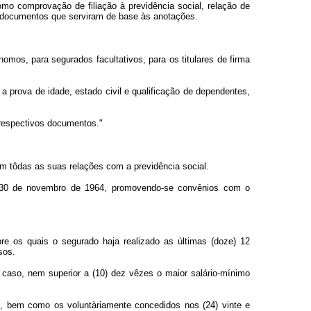
como comprovação de filiação à previdência social, relação de
os documentos que serviram de base às anotações.
nomos, para segurados facultativos, para os titulares de firma
 a prova de idade, estado civil e qualificação de dependentes,
 respectivos documentos."
m tôdas as suas relações com a previdência social.
de 30 de novembro de 1964, promovendo-se convênios com o
bre os quais o segurado haja realizado as últimas (doze) 12
sos.
o caso, nem superior a (10) dez vêzes o maior salário-mínimo
s, bem como os voluntàriamente concedidos nos (24) vinte e