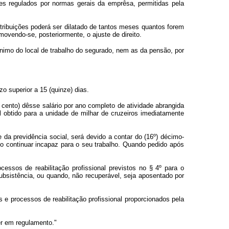
es regulados por normas gerais da emprêsa, permitidas pela
tribuições poderá ser dilatado de tantos meses quantos forem
movendo-se, posteriormente, o ajuste de direito.
ínimo do local de trabalho do segurado, nem as da pensão, por
o superior a 15 (quinze) dias.
cento) dêsse salário por ano completo de atividade abrangida
al obtido para a unidade de milhar de cruzeiros imediatamente
a previdência social, será devido a contar do (16º) décimo-
do continuar incapaz para o seu trabalho. Quando pedido após
essos de reabilitação profissional previstos no § 4º para o
ubsistência, ou quando, não recuperável, seja aposentado por
e processos de reabilitação profissional proporcionados pela
er em regulamento."