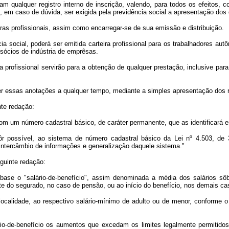
am qualquer registro interno de inscrição, valendo, para todos os efeitos, 
o, em caso de dúvida, ser exigida pela previdência social a apresentação d
iras profissionais, assim como encarregar-se de sua emissão e distribuição.
a social, poderá ser emitida carteira profissional para os trabalhadores autô
e sócios de indústria de emprêsas.
a profissional servirão para a obtenção de qualquer prestação, inclusive para
er essas anotações a qualquer tempo, mediante a simples apresentação dos
nte redação:
om um número cadastral básico, de caráter permanente, que as identificará e
 fôr possível, ao sistema de número cadastral básico da Lei nº 4.503, 
intercâmbio de informações e generalização daquele sistema."
eguinte redação:
 base o "salário-de-benefício", assim denominada a média dos salários sô
te do segurado, no caso de pensão, ou ao início do benefício, nos demais ca
 localidade, ao respectivo salário-mínimo de adulto ou de menor, conforme 
rio-de-benefício os aumentos que excedam os limites legalmente permitido