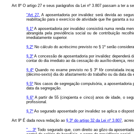
Art 8º O artigo 27 e seus parágrafos da Lei nº 3.807 passam a ter a s
"Art 27.
A aposentadoria por invalidez será devida ao segur
reabilitação para o exercício de atividade que lhe garanta a su
§ 1º
A aposentadoria por invalidez consistirá numa renda mens
abrangida pela previdência social ou de contribuição recolh
imediatamente superior.
§ 2º
No cálculo do acréscimo previsto no § 1º serão considera
§ 3º
A concessão de aposentadoria por invalidez dependerá da
contar do dia imediato ao da cessação do auxílio-doença, ress
§ 4º
Quando no exame previsto no § 3º fôr constatada incapac
(décimo-sexto) dia do afastamento do trabalho ou da data da e
§ 5º
Nos casos de segregação compulsória, a aposentadoria po
data da segregação.
§ 6º
A partir de 55 (cinqüenta e cinco) anos de idade, o se
profissional.
§ 7º
Ao segurado aposentado por invalidez se aplica o disposto
Art 9º É dada nova redação ao
§ 3º do artigo 32 da Lei nº 3.807
, acre
"... 3º
Todo segurado que, com direito ao gôzo da aposentadori