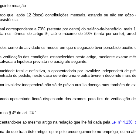
eguinte redação:
ado que, após 12 (doze) contribuições mensais, estando ou não em gôzo de
bsistência.
al correspondente a 70% (setenta por cento) do salário-de-benefício, mais 
ida nos têrmos do artigo 9º, até o máximo de 30% (trinta por cento), arre
dos como de atividade os meses em que o segurado tiver percebido auxílio-do
 verificação das condições estabelecidas neste artigo, mediante exame médic
alvada a hipótese prevista no parágrafo seguinte.
idade total e definitiva, a aposentadoria por invalidez independerá de pré
ntrada do pedido, neste caso se entre uma e outra tiverem decorrido mais de 3
r invalidez independerá não só de prévio auxílio-doença mas também de exa
gurado aposentado ficará dispensado dos exames para fins de verificação de
 no § 4º do art. 24."
scentando-se ao mesmo artigo na redação que lhe foi dada pela
Lei nº 4.130,
a de que trata êste artigo, optar pelo prosseguimento no emprêgo, ou na ati