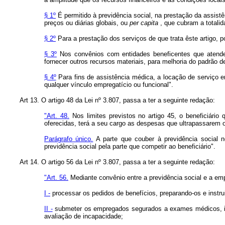
§ 1º
É permitido à previdência social, na prestação da assistê
preços ou diárias globais, ou
per
capita
, que cubram a totalid
§ 2º
Para a prestação dos serviços de que trata êste artigo, po
§ 3º
Nos convênios com entidades beneficentes que atendem
fornecer outros recursos materiais, para melhoria do padrão d
§ 4º
Para fins de assistência médica, a locação de serviço en
qualquer vínculo empregatício ou funcional".
Art 13. O artigo 48 da Lei nº 3.807, passa a ter a seguinte redação:
"Art. 48.
Nos limites previstos no artigo 45, o beneficiári
oferecidas, terá a seu cargo as despesas que ultrapassarem 
Parágrafo único.
A parte que couber à previdência social n
previdência social pela parte que competir ao beneficiário".
Art 14. O artigo 56 da Lei nº 3.807, passa a ter a seguinte redação:
"Art. 56.
Mediante convênio entre a previdência social e a emp
I -
processar os pedidos de benefícios, preparando-os e inst
II -
submeter os empregados segurados a exames médicos, in
avaliação de incapacidade;