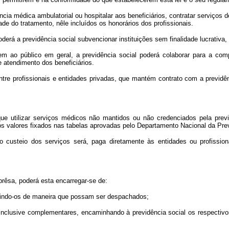
ncia médica ambulatorial ou hospitalar aos beneficiários, contratar serviços
ade do tratamento, nêle incluídos os honorários dos profissionais.
derá a previdência social subvencionar instituições sem finalidade lucrativa, 
 ao público em geral, a previdência social poderá colaborar para a com
e atendimento dos beneficiários.
tre profissionais e entidades privadas, que mantém contrato com a previdênc
o que utilizar serviços médicos não mantidos ou não credenciados pela pr
os valores fixados nas tabelas aprovadas pelo Departamento Nacional da Prev
o custeio dos serviços será, paga diretamente às entidades ou profissio
rêsa, poderá esta encarregar-se de:
ruindo-os de maneira que possam ser despachados;
clusive complementares, encaminhando à previdência social os respectivo