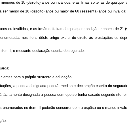
 menores de 18 (dezoito) anos ou inválidos, e as filhas solteiras de qualquer
ser menor de 18 (dezoito) anos ou maior de 60 (sessenta) anos ou inválida;
nos ou inválidos, e as irmãs solteiras de qualquer condição menores de 21 (v
enumeradas nos itens dêste artigo exclui do direito às prestações os de
item I, e mediante declaração escrita do segurado:
uarda;
cientes para o próprio sustento e educação.
stações, a pessoa designada poderá, mediante declaração escrita do segurado
 tàcitamente designada a pessoa com que se tenha casado segundo rito relig
 enumerados no item III poderão concorrer com a espôsa ou o marido inváli
ação: