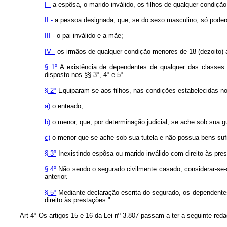
I -
a espôsa, o marido inválido, os filhos de qualquer condição
II -
a pessoa designada, que, se do sexo masculino, só poderá 
III -
o pai inválido e a mãe;
IV -
os irmãos de qualquer condição menores de 18 (dezoito) a
§ 1º
A existência de dependentes de qualquer das classes 
disposto nos §§ 3º, 4º e 5º.
§ 2º
Equiparam-se aos filhos, nas condições estabelecidas no 
a)
o enteado;
b)
o menor, que, por determinação judicial, se ache sob sua g
c)
o menor que se ache sob sua tutela e não possua bens sufi
§ 3º
Inexistindo espôsa ou marido inválido com direito às pre
§ 4º
Não sendo o segurado civilmente casado, considerar-se-á
anterior.
§ 5º
Mediante declaração escrita do segurado, os dependentes
direito às prestações."
Art 4º Os artigos 15 e 16 da Lei nº 3.807 passam a ter a seguinte red