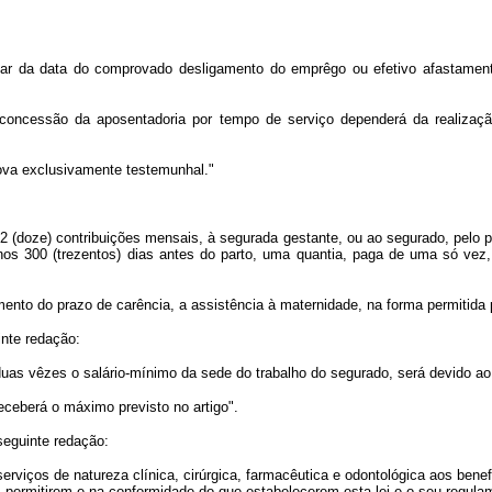
tar da data do comprovado desligamento do emprêgo ou efetivo afastament
concessão da aposentadoria por tempo de serviço dependerá da realizaçã
ova exclusivamente testemunhal."
 12 (doze) contribuições mensais, à segurada gestante, ou ao segurado, pel
nos 300 (trezentos) dias antes do parto, uma quantia, paga de uma só vez, 
nto do prazo de carência, a assistência à maternidade, na forma permitida p
inte redação:
duas vêzes o salário-mínimo da sede do trabalho do segurado, será devido ao 
eceberá o máximo previsto no artigo".
seguinte redação:
viços de natureza clínica, cirúrgica, farmacêutica e odontológica aos benefi
s permitirem e na conformidade do que estabelecerem esta lei e o seu regula