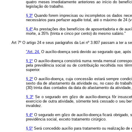
quatro meses imediatamente anteriores ao início do benefí
legislação do trabalho.
§ 3º
Quando forem imprecisas ou incompletos os dados necessá
necessários para perfazer aquêle total, até o máximo de 24 (v
§ 4º
As prestações dos benefícios de aposentadoria e de auxíl
morte, a 35% (trinta e cinco por cento) do mesmo salário."
Art 7º O artigo 24 e seus parágrafos da Lei nº 3.807 passam a ter a s
"Art. 24.
O auxílio-doença será devido ao segurado que, após 12
§ 1º
O auxílio-doença consistirá numa renda mensal correspon
pela previdência social ou de contribuição recolhida nos têr
superior.
§ 2º
O auxílio-doença, cuja concessão estará sempre condici
sexto dia de afastamento da atividade ou, no caso do trabal
(30) trinta dias contados da data do afastamento da atividade,
§ 3º
Se o segurado em gôzo de auxílio-doença fôr insuscetív
exercício de outra atividade, sòmente terá cessado o seu be
invalidez.
§ 4º
O segurado em gôzo de auxílio-doença ficará obrigado, s
previdência social, exceto tratamento cirúrgico.
§ 5º
Será concedido auxílio para tratamento ou realização de 