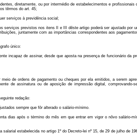
dentes, diretamente, ou por intermédio de estabelecimentos e profissionais
os têrmos do art. 45;
er serviços à previdência social;
serviços previstos nos itens II e III dêste artigo poderá ser ajustado po
tribuições, juntamente com as importâncias correspondentes aos pagamento
grafo único:
nte incapaz de assinar, desde que aposta na presença de funcionário da pre
por meio de ordens de pagamento ou cheques por ela emitidos, a serem apre
nte de assinatura ou de aposição de impressão digital, comprovando-se a
seguinte redação:
ustados sempre que fôr alterado o salário-mínimo.
enta dias após o término do mês em que entrar em vigor o nôvo salário-mín
salarial estabelecida no artigo 1º do Decreto-lei nº 15, de 29 de julho de