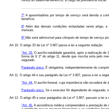
cento) do salário-de-benefício, a cargo da previdência social.
..................... ........................................................
7º
A aposentadoria por tempo de serviço será devida a con
benefício.
8º
Além das demais condições estipuladas neste artigo, a 
mensais.
9º
Não será admissível para cômputo de tempo de serviço pr
Art 10. O artigo 33 da Lei nº 3.807 passa a ter a seguinte redação:
"Art. 33.
O auxílio-natalidade garantirá, após a realização de
forma do § 1º do artigo 11, desde que inscrita esta pelo me
segurado.
Parágrafo único.
É obrigatória, independentemente do cumprime
Art 11. O artigo 44 e seu parágrafo da Lei nº 3.807, passa a ter a segu
"Art. 44.
O auxílio-funeral, cuja importância não excederá de 
Parágrafo único.
Se o executor fôr dependente do segurado, r
Art 12. O artigo 45 e seus parágrafos da Lei nº 3.807, passam a ter a 
"Art. 45.
A assistência médica compreenderá a prestação de ser
a amplitude que os recursos financeiros e as condições locai