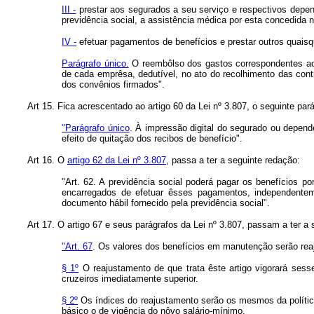
III -
prestar aos segurados a seu serviço e respectivos depen
previdência social, a assistência médica por esta concedida n
IV -
efetuar pagamentos de benefícios e prestar outros quaisqu
Parágrafo único.
O reembôlso dos gastos correspondentes aos 
de cada emprêsa, dedutível, no ato do recolhimento das con
dos convênios firmados".
Art 15. Fica acrescentado ao artigo 60 da Lei nº 3.807, o seguinte pará
"Parágrafo único
. À impressão digital do segurado ou depende
efeito de quitação dos recibos de benefício".
Art 16. O
artigo 62 da Lei nº 3.807
, passa a ter a seguinte redação:
"Art. 62. A previdência social poderá pagar os benefícios 
encarregados de efetuar êsses pagamentos, independenteme
documento hábil fornecido pela previdência social".
Art 17. O artigo 67 e seus parágrafos da Lei nº 3.807, passam a ter a 
"Art. 67
. Os valores dos benefícios em manutenção serão reaj
§ 1º
O reajustamento de que trata êste artigo vigorará sess
cruzeiros imediatamente superior.
§ 2º
Os índices do reajustamento serão os mesmos da política 
básico o de vigência do nôvo salário-mínimo.