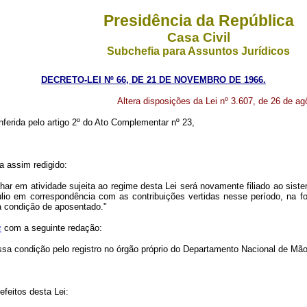
Presidência da República
Casa Civil
Subchefia para Assuntos Jurídicos
DECRETO-LEI Nº 66, DE 21 DE NOVEMBRO DE 1966.
Altera disposições da Lei nº 3.607, de 26 de ag
nferida pelo artigo 2º do Ato Complementar nº 23,
ca assim redigido:
alhar em atividade sujeita ao regime desta Lei será novamente filiado ao sis
úlio em correspondência com as contribuições vertidas nesse período, na 
a condição de aposentado."
c
com a seguinte redação:
a condição pelo registro no órgão próprio do Departamento Nacional de Mão
feitos desta Lei: