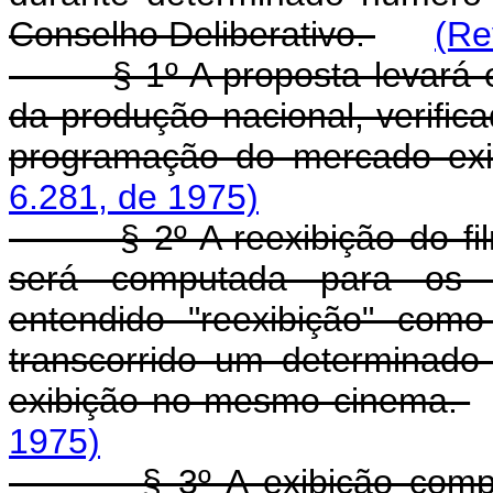
Conselho Deliberativo.
(Re
§ 1º A proposta levará em
da produção nacional, verific
programação do mercado exi
6.281, de 1975)
§ 2º A reexibição do film
será computada para os ef
entendido "reexibição" com
transcorrido um determinado
exibição no mesmo cinema.
1975)
§ 3º A exibição compulsó