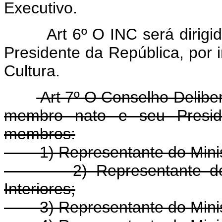
Executivo.
Art 6º O INC será dirig
Presidente da República, por 
Cultura.
Art 7º O Conselho Deliber
membro nato e seu Preside
membros:
1) Representante do Ministé
2) Representante do Min
Interiores;
3) Representante do Ministé