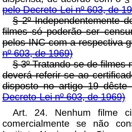
pelo Decreto-Lei nº 603, de 1
§ 2º Independentemente do 
filmes só poderão ser cens
pelos INC com a respect
nº 603, de 1969)
§ 3º Tratando-se de filmes 
deverá referir-se ao certific
disposto no artigo 19 d
Decreto-Lei nº 603, de 1969)
Art. 24. Nenhum filme ci
comercialmente se não con