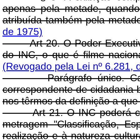
apenas pela metade, quando 
atribuída também pela metad
de 1975)
Art 20. O Poder Executi
do INC, o que é filme nacio
(Revogado pela Lei nº 6.281, 
Parágrafo único. Cabe a
correspondente de cidadania br
nos têrmos da definição a que 
Art 21. O INC poderá c
metragem "Classificação, Es
realização e à natureza cultu