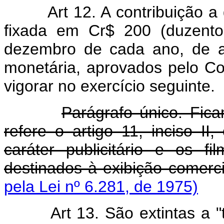
Art 12. A contribuição a 
fixada em Cr$ 200 (duzento
dezembro de cada ano, de a
monetária, aprovados pelo C
vigorar no exercício seguinte.
Parágrafo único. Fica
refere o artigo 11, inciso I
caráter publicitário e os fi
destinados à exibição comerci
pela Lei nº 6.281, de 1975)
Art 13. São extintas a 