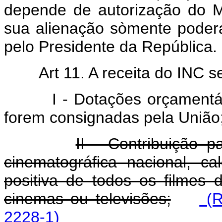
depende de autorização do M
sua alienação sòmente poderá
pelo Presidente da República.
Art 11. A receita do INC s
I - Dotações orçamentárias
forem consignadas pela União
II - Contribuição p
cinematográfica nacional, ca
positiva de todos os filmes 
cinemas ou televisões;
(R
2228-1)