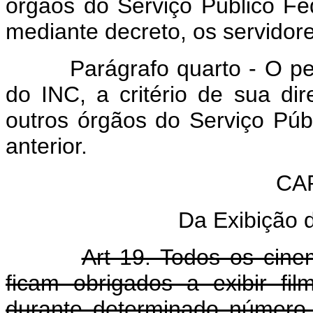
órgãos do Serviço Público Fed
mediante decreto, os servidore
Parágrafo quarto - O pess
do INC, a critério de sua dir
outros órgãos do Serviço Púb
anterior.
CA
Da Exibição 
Art 19. Todos os cinem
ficam obrigados a exibir fi
durante determinado número 