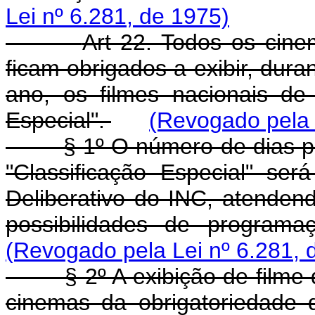
Lei nº 6.281, de 1975)
Art 22. Todos os cinem
ficam obrigados a exibir, dur
ano, os filmes nacionais de
Especial".
(Revogado pela 
§ 1º O número de dias para 
"Classificação Especial" se
Deliberativo do INC, atende
possibilidades de program
(Revogado pela Lei nº 6.281, 
§ 2º A exibição de filme de 
cinemas da obrigatoriedade