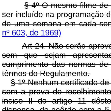
§ 4º O mesmo filme de p
ser incluído na programação
de uma semana em cada sem
nº 603, de 1969)
Art 24. Não serão aprov
sem que sejam apresentad
cumprimento das normas de p
têrmos do Regulamento.
§ 1º Nenhum certificado de
sem a prova do recolhimento
inciso Il do artigo 11 dês
dispensa, de acôrdo com o