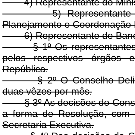
4) Representante do Ministé
5) Representante do Mi
Planejamento e Coordenação
6) Representante de Banco C
§ 1º Os representantes e s
pelos respectivos órgãos 
República.
§ 2º O Conselho Deliberat
duas vêzes por mês.
§ 3º As decisões do Consel
a forma de Resolução, com 
Secretaria Executiva.