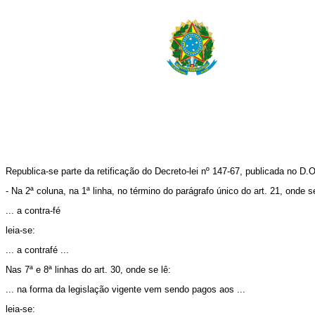
Republica-se parte da retificação do Decreto-lei nº 147-67, publicada no D.O
- Na 2ª coluna, na 1ª linha, no término do parágrafo único do art. 21, onde se
... a contra-fé
leia-se:
... a contrafé ...
Nas 7ª e 8ª linhas do art. 30, onde se lê:
... na forma da legislação vigente vem sendo pagos aos ...
leia-se: