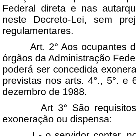
Federal direta e nas autarqu
neste Decreto-Lei, sem pre
regulamentares.
Art. 2° Aos ocupantes de c
órgãos da Administração Federa
poderá ser concedida exoner
previstas nos arts. 4°., 5°. e
dezembro de 1988.
Art 3° São requisitos cu
exoneração ou dispensa:
I - o servidor contar, no m