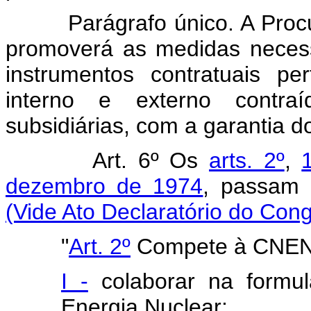
Parágrafo único. A Procura
promoverá as medidas necess
instrumentos contratuais pe
interno e externo cont
subsidiárias, com a garantia d
Art. 6º Os
arts. 2º
,
dezembro de 1974
, passam 
(Vide Ato Declaratório do Con
"
Art. 2º
Compete à CNEN
I -
colaborar na formul
Energia Nuclear;