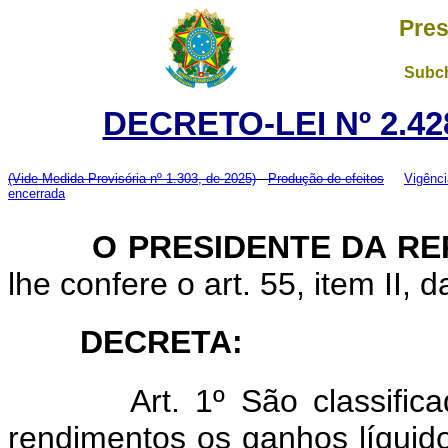
Pres
Subch
DECRETO-LEI Nº 2.428
(Vide Medida Provisória nº 1.303, de 2025)
Produção de efeitos
Vigênci
encerrada
O PRESIDENTE DA RE
lhe confere o art. 55, item II, 
DECRETA:
Art. 1º São classificad
rendimentos os ganhos líquid