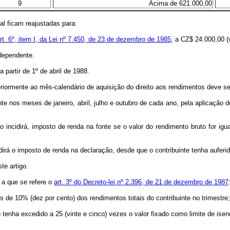
9
Acima de 621.000,00
 ficam reajustadas para:
rt. 6º, item I, da Lei nº 7.450, de 23 de dezembro de 1985
, a CZ$ 24.000,00 (
dependente.
artir de 1º de abril de 1988.
mente ao mês-calendário de aquisição do direito aos rendimentos deve ser
nos meses de janeiro, abril, julho e outubro de cada ano, pela aplicação de
idirá, imposto de renda na fonte se o valor do rendimento bruto for igual 
á o imposto de renda na declaração, desde que o contribuinte tenha auferi
e artigo.
 a que se refere o
art. 3º do Decreto-lei nº 2.396, de 21 de dezembro de 1987
 10% (dez por cento) dos rendimentos totais do contribuinte no trimestre;
tenha excedido a 25 (vinte e cinco) vezes o valor fixado como limite de ise