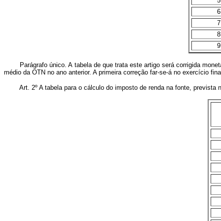
5
6
7
8
9
Parágrafo único. A tabela de que trata este artigo será corrigida moneta
médio da OTN no ano anterior. A primeira correção far-se-á no exercício fin
Art. 2º A tabela para o cálculo do imposto de renda na fonte, prevista