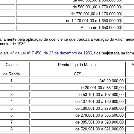
de 440.001,00 a 580.000,00
de 580.001,00 a 770.000,00
de 770.001,00 a1.170.000,00
de 1.170.001,00 a 1.650.000,00
Acima de 1.650.000,00
riamente pela aplicação de coeficiente que traduza a variação do valor méd
anceiro de 1989.
 no
art. 4º da Lei nº 7.450, de 23 de dezembro de 1985
, fica reajustada na for
Classe
Renda Líquida Mensal
A
de Renda
CZ$
1
Até 20.000,00
2
de 20.001,00 a 53.100,00
3
de 53.101,00 a 107.400,00
4
de 107.401,00 a 180.800,00
5
de 180.801,00 a 279.600,00
6
de 279.601,00 a 385.500,00
7
de 385.501,00 a 520.900,00
8
de 520.901,00 a 621.000,00