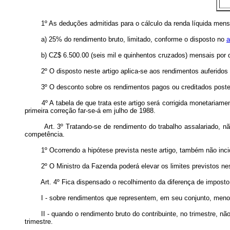
1º As deduções admitidas para o cálculo da renda líquida mensal
a) 25% do rendimento bruto, limitado, conforme o disposto no
a
b) CZ$ 6.500.00 (seis mil e quinhentos cruzados) mensais por 
2º O disposto neste artigo aplica-se aos rendimentos auferidos a p
3º O desconto sobre os rendimentos pagos ou creditados posterior
4º A tabela de que trata este artigo será corrigida monetariamente 
primeira correção far-se-á em julho de 1988.
Art. 3º Tratando-se de rendimento do trabalho assalariado, não inc
competência.
1º Ocorrendo a hipótese prevista neste artigo, também não incidir
2º O Ministro da Fazenda poderá elevar os limites previstos nest
Art. 4º Fica dispensado o recolhimento da diferença de imposto
I - sobre rendimentos que representem, em seu conjunto, menos de
II - quando o rendimento bruto do contribuinte, no trimestre, não 
trimestre.