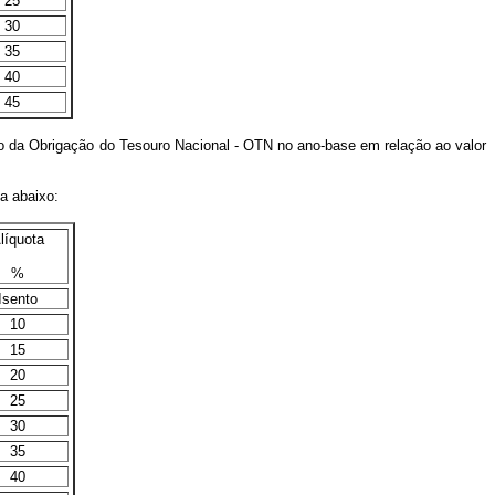
25
30
35
40
45
io da Obrigação do Tesouro Nacional - OTN no ano-base em relação ao valor
ma abaixo:
líquota
%
Isento
10
15
20
25
30
35
40