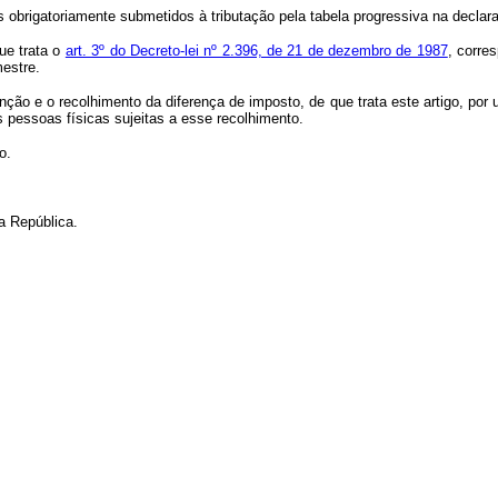
brigatoriamente submetidos à tributação pela tabela progressiva na declara
que trata o
art. 3º do Decreto-lei nº 2.396, de 21 de dezembro de 1987
, corre
mestre.
enção e o recolhimento da diferença de imposto, de que trata este artigo, po
 pessoas físicas sujeitas a esse recolhimento.
o.
 República.