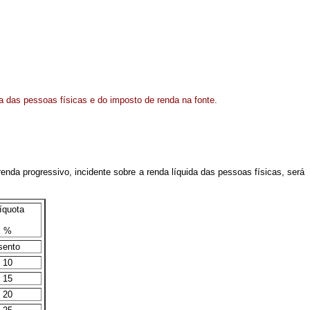
da das pessoas físicas e do imposto de renda na fonte.
renda progressivo, incidente sobre a renda líquida das pessoas físicas, será
íquota
%
sento
10
15
20