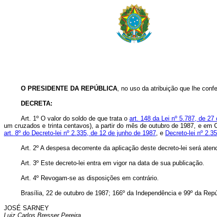
O
PRESIDENTE DA REPÚBLICA
, no uso da atribuição que lhe confer
DECRETA:
Art.
1º O valor do soldo de que trata o
art. 148 da Lei nº 5.787, de 27
um cruzados e trinta centavos), a partir do mês de outubro de 1987, e em CZ
art. 8º do Decreto-lei nº 2.335, de 12 de junho de 1987
, e
Decreto-lei nº 2.3
Art.
2º A despesa decorrente da aplicação deste decreto-lei será ate
Art.
3º Este decreto-lei entra em vigor na data de sua publicação.
Art.
4º Revogam-se as disposições em contrário.
Brasília, 22 de outubro de 1987; 166º da Independência e 99º da Repú
JOSÉ SARNEY
Luiz Carlos Bresser Pereira