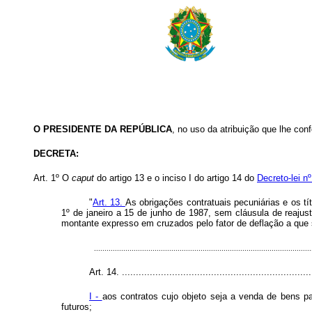
O PRESIDENTE DA REPÚBLICA
, no uso da atribuição que lhe confe
DECRETA:
Art. 1º O
caput
do artigo 13 e o inciso I do artigo 14 do
Decreto-lei n
"
Art. 13.
As obrigações contratuais pecuniárias e os tí
1º de janeiro a 15 de junho de 1987, sem cláusula de reajus
montante expresso em cruzados pelo fator de deflação a que se
........................................................................................................
Art. 14. .....................................................................
I -
aos contratos cujo objeto seja a venda de bens p
futuros;