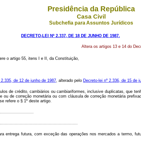
Presidência da República
Casa Civil
Subchefia para Assuntos Jurídicos
DECRETO-LEI Nº 2.337, DE 18 DE JUNHO DE 1987.
Altera os artigos 13 e 14 do Dec
re o artigo 55, itens I e II, da Constituição,
º 2.335, de 12 de junho de 1987
, alterado pelo
Decreto-lei nº 2.336, de 15 de 
tulos de crédito, cambiários ou cambiariformes, inclusive duplicatas, que t
te ou de correção monetária ou com cláusula de correção monetária prefixad
 refere o § 1º deste artigo.
....................................
.............................................................
ara entrega futura, com exceção das operações nos mercados a termo, fut