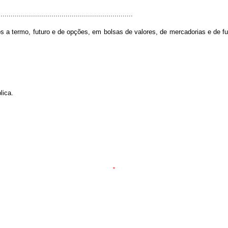
.................................................................
s a termo, futuro e de opções, em bolsas de valores, de mercadorias e de fu
lica.
*