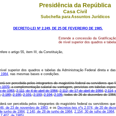
Presidência da República
Casa Civil
Subchefia para Assuntos Jurídicos
DECRETO-LEI Nº 2.249, DE 25 DE FEVEREIRO DE 1985.
Estende a concessão da Gratificação
de nível superior dos quadros e tabela
fere o artigo 55, item III, da Constituição,
vel superior dos quadros e tabelas da Administração Federal direta e das 
e 1984
, nas mesmas bases e condições.
derá ser percebida pelos integrantes do magistério federal ou servidores que 
e 1970
, a complementação salarial ou vantagem, previstas em tabelas especi
ro de 1983
,
2.111, de 4 de abril de 1984
,
2.112, de 17 de abril de 1984
,
2.114, 
8
,
2.189
,
2.190
,
2.191
,
2.193
,
2.194
,
2.195
, todos de 26 de dezembro de 1984
poderá ser percebida pelos integrantes do magistério federal ou servidores 
146, de 23 de novembro de 1983
, e os
Decretos-leis nºs 2.074, de 20 de de
de junho de 1984
,
2.140, de 28 de junho de 1984
,
2.154, 30 de julho de 1984
 7.407, de 1985)