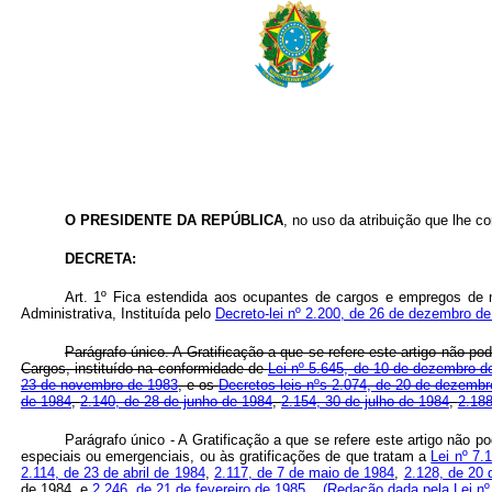
O PRESIDENTE DA REPÚBLICA
, no uso da atribuição que lhe con
DECRETA:
Art
. 1º Fica estendida aos ocupantes de cargos e empregos de ní
Administrativa, Instituída pelo
Decreto-lei nº 2.200, de 26 de dezembro d
Parágrafo único. A Gratificação a que se refere este artigo não po
Cargos, instituído na conformidade de
Lei nº 5.645, de 10 de dezembro d
23 de novembro de 1983
, e os
Decretos-leis nºs 2.074, de 20 de dezemb
de 1984
,
2.140, de 28 de junho de 1984
,
2.154, 30 de julho de 1984
,
2.18
Parágrafo único - A Gratificação a que se refere este artigo não 
especiais ou emergenciais, ou às gratificações de que tratam a
Lei nº 7.
2.114, de 23 de abril de 1984
,
2.117, de 7 de maio de 1984
,
2.128, de 20 
de 1984, e
2.246, de 21 de fevereiro de 1985
.
(Redação dada pela Lei nº