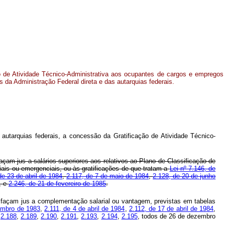
 de Atividade Técnico-Administrativa aos ocupantes de cargos e empregos
s da Administração Federal direta e das autarquias federais.
autarquias federais, a concessão da Gratificação de Atividade Técnico-
façam jus a salários superiores aos relativos ao Plano de Classificação de
ais ou emergenciais, ou às gratificações de que tratam a
Lei nº 7.146, de
de 23 de abril de 1984
,
2.117, de 7 de maio de 1984
,
2.128, de 20 de junho
, e
2.246, de 21 de fevereiro de 1985
.
que façam jus a complementação salarial ou vantagem, previstas em tabelas
zembro de 1983
,
2.111, de 4 de abril de 1984
,
2.112, de 17 de abril de 1984
,
,
2.188
,
2.189
,
2.190
,
2.191
,
2.193
,
2.194
,
2.195
, todos de 26 de dezembro