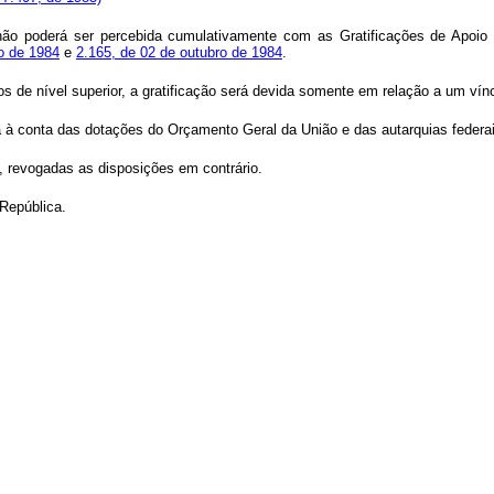
ei não poderá ser percebida cumulativamente com as Gratificações de Apoi
io de 1984
e
2.165, de 02 de outubro de 1984
.
s de nível superior, a gratificação será devida somente em relação a um vínc
á à conta das dotações do Orçamento Geral da União e das autarquias federai
o, revogadas as disposições em contrário.
 República.